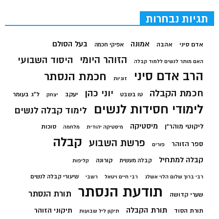
תגיות נבחרות
בעל הסולם
אמונה
אדם סיני
אהבה
אפיקי חכמה
הזוהר היומי
היסוד השבועי
האם מותר לנשים ללמוד קבלה
הרב אדם סיני
חכמת הנסתר
זוגיות
חכמת הקבלה
יוני כהן
יעקב
ל"ג בעומר
טו בשבט
יצחק
לימודי חסידות לנשים
לימוד קבלה לנשים
מיסטיקה
ליקוטי מוהר"ן
סוכות
מיסטיקה יהודית
מלחמה
קבלה
פרשת השבוע
ספר הזוהר
פורים
קבלה למתחיל
קורונה
קבלה מעשית
קליפות
שיעורי קבלה לנשים
רבי ברוך שלום הלוי אשלג
רבי חיים ויטאל
רשבי
תודעת הנסתר
תורת הנסתר
שערי קדושה
תורת הקבלה
תיקוני הזוהר
תורת הסוד
תיקון ליל שבועות