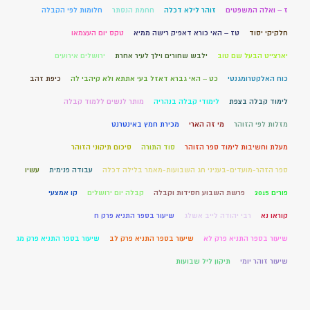
ז – ואלה המשפטים
זוהר לילא דכלה
חחמת הנסתר
חלומות לפי הקבלה
חלקיקי יסוד
טז – האי כורא דאפיק רישה ממיא
טקס יום העצמאו
יארצייט הבעל שם טוב
ילבש שחורים וילך לעיר אחרת
ירושלים אירועים
כוח האלקטרומגנטי
כט – האי גברא דאזל בעי אתתא ולא קיהבי לה
כיפת זהב
לימוד קבלה בצפת
לימודי קבלה בנהריה
מותר לנשים ללמוד קבלה
מזלות לפי הזוהר
מי זה הארי
מכירת חמץ באינטרנט
מעלת וחשיבות לימוד ספר הזוהר
סוד התורה
סיכום תיקוני הזוהר
ספר הזהר-מועדים-בעניני חג השבועות-מאמר בלילה דכלה
עבודה פנימית
עשיו
פורים 2015
פרשת השבוע חסידות וקבלה
קבלה יום ירושלים
קו אמצעי
קוראו נא
רבי יהודה לייב אשלג
שיעור בספר התניא פרק ח
שיעור בספר התניא פרק לא
שיעור בספר התניא פרק לב
שיעור בספר התניא פרק מג
שיעור זוהר יומי
תיקון ליל שבועות