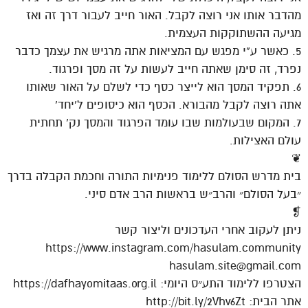
מהדבר אותו אני רוצה לקבל. האור חייב לעבור דרך זה ואז
מגיעה ההשתוקקות העצמית.
5. כאשר ע”י מפגש עם המציאות אתה מרגיש את עצמך כדבר
נפרד, זה סימן שאתה חייב לעשות על זה מסך ופרגוד.
6. תפקיד המסך הוא לייצר כסף כדי לשלם על האור שאותו
אתה רוצה לקבל מהבורא. הכסף הוא כיסופים ל’יחד’
7. המקום שבעולמות שבו עומד הפרגוד והמסך נק’ תחתית
עולם האצילות.
❦
בית מדרש הסולם ללימוד פנימיות התורה וחכמת הקבלה בדרך
״בעל הסולם״ והרב״ש בראשות הרב אדם סיני.
❡
ניתן לעקוב אחרי העדכונים וליצור קשר
https://www.instagram.com/hasulam.community
hasulam.site@gmail.com
הצטרפו ללימוד התע״ס היומי: https://dafhayomitaas.org.il
אתר הבית: http://bit.ly/2Vhv6Zt