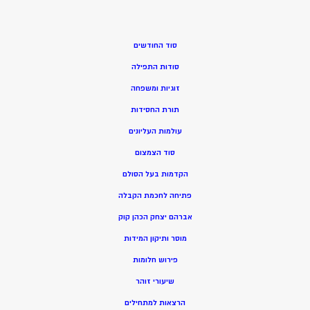
סוד החודשים
סודות התפילה
זוגיות ומשפחה
תורת החסידות
עולמות העליונים
סוד הצמצום
הקדמות בעל הסולם
פתיחה לחכמת הקבלה
אברהם יצחק הכהן קוק
מוסר ותיקון המידות
פירוש חלומות
שיעורי זוהר
הרצאות למתחילים