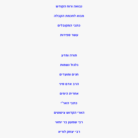
נבואה ורוח הקודש
מ
בוא לחכמת הקבלה
כתבי המקובלים
ע
שר ספירות
תורה ומדע
גלגול נשמות
חגים ומועדים
הרב אדם סיני
אחרית הימים
כתבי האר”י
הארי הקדוש ציטוטים
רבי שמעון בר יוחאי
רבי יצחק לוריא