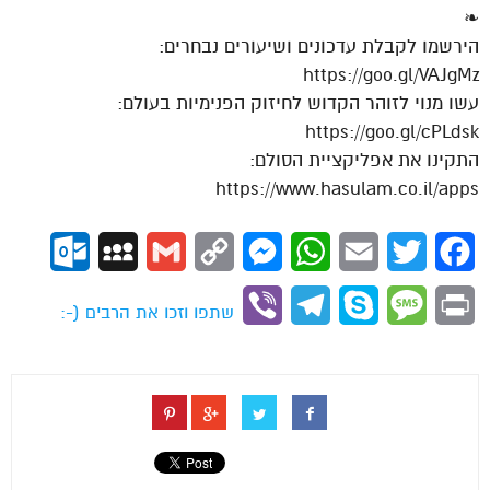
❧
הירשמו לקבלת עדכונים ושיעורים נבחרים:
https://goo.gl/VAJgMz
עשו מנוי לזוהר הקדוש לחיזוק הפנימיות בעולם:
https://goo.gl/cPLdsk
התקינו את אפליקציית הסולם:
https://www.hasulam.co.il/apps
ok.com
MySpace
Gmail
Copy
Messenger
WhatsApp
Email
Twitter
Facebook
Link
Viber
Telegram
Skype
Message
Print
שתפו וזכו את הרבים (-: