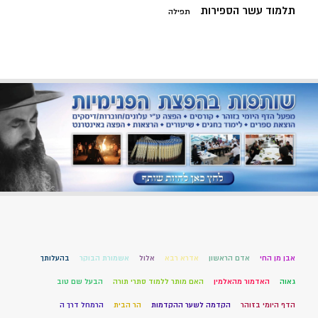
תלמוד עשר הספירות
תפילה
אבן מן החי
אדם הראשון
אדרא רבא
אלול
אשמורת הבוקר
בהעלותך
גאוה
האדמור מהאלמין
האם מותר ללמוד סתרי תורה
הבעל שם טוב
הדף היומי בזוהר
הקדמה לשער ההקדמות
הר הבית
הרמחל דרך ה