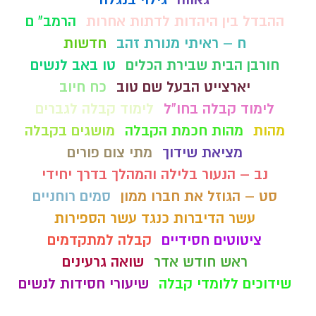
ההבדל בין היהדות לדתות אחרות
הרמב" ם
ח – ראיתי מנורת זהב
חדשות
חורבן הבית שבירת הכלים
טו באב לנשים
יארצייט הבעל שם טוב
כח חיוב
לימוד קבלה בחו"ל
לימוד קבלה לגברים
מהות
מהות חכמת הקבלה
מושגים בקבלה
מציאת שידוך
מתי צום פורים
נב – הנעור בלילה והמהלך בדרך יחידי
סט – הגוזל את חברו ממון
סמים רוחניים
עשר הדיברות כנגד עשר הספירות
ציטוטים חסידיים
קבלה למתקדמים
ראש חודש אדר
שואה גרעינים
שידוכים ללומדי קבלה
שיעורי חסידות לנשים