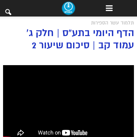
תלמוד עשר הספירות
הדף היומי בתע”ס | חלק ג’
עמוד קב | סיכום שיעור 2