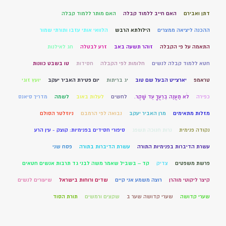
דתן ואבירם
האם חייב ללמוד קבלה
האם מותר ללמוד קבלה
ההכנה ליציאה ממצרים
הילולתא הרבש
הלוואי אותי עזבו ותורתי שמור
התאמה על פי הקבלה
זוהר תשעה באב
זרע לבטלה
חג לאילנות
חטא ללמוד קבלה לנשים
חלומות לפי הקבלה
חסידות
טו בשבט כוונות
טראמפ
יארצייט הבעל שם טוב
יג בריתות
יום פטירת האביר יעקב
יועץ זוגי
כפירה
לֹא תַעֲנֶה בְרֵעֲךָ עֵד שָׁקֶר.
לחשים
לעלות באוב
לשמה
מדריך סיאנס
מזלות מתאימים
מרן האביר יעקב
נבואה לפי הרמבם
ניוזלטר הסולם
נקודה פנימית
נרות חנוכה תשפג
סיפורי חסידים בפנימיות: קוצק - עין הרע
עשרת הדיברות בפנימיות התורה
עשרת הדיברות בתורה
פסח שני
פרשת משפטים
צדיק
קד – בשביל שאמר משה לבני גד תרבות אנשים חטאים
קיצר ליקוטי מוהרן
רוצה משמע אני קיים
שדים ורוחות בישראל
שיעורים לנשים
שערי קדושה
שערי קדושה שער ב
שקצים ורמשים
תורת הסוד