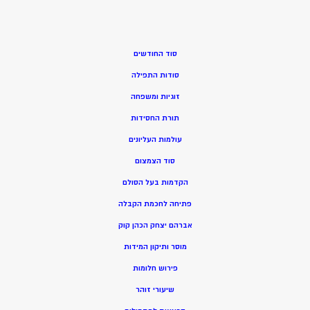
סוד החודשים
סודות התפילה
זוגיות ומשפחה
תורת החסידות
עולמות העליונים
סוד הצמצום
הקדמות בעל הסולם
פתיחה לחכמת הקבלה
אברהם יצחק הכהן קוק
מוסר ותיקון המידות
פירוש חלומות
שיעורי זוהר