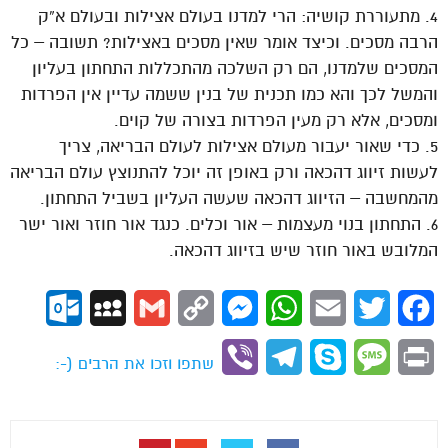
4. מתעוררת קושיה: הרי למדנו בעולם אצילות ובעולם א”ק
הרבה מסכים. וכיצד אומר שאין מסכים באצילות? תשובה – כל
המסכים שלמדנו, הם רק השלכה מהתכללות התחתון בעליון
והמשל לכך והא כמו תכנית של בנין ששמה עדיין אין הפרדות
ומסכים, אלא רק מעין הפרדות בצורה של קוים.
5. כדי שאור יעבור מעולם אצילות לעולם הבריאה, צריך
לעשות זיווג דהכאה ורק באופן זה יוכל להתנוצץ עולם הבריאה
מהמחשבה – הזיווג דהכאה שעשה העליון בשביל התחתון.
6. התחתון בנוי מעצמות – אור וכלים. כנגד אור חוזר ואור ישר
המלובש באור חוזר שיש בזיווג דהכאה.
ok.com
MySpace
Gmail
Copy
Messenger
WhatsApp
Email
Twitter
Facebook
Link
Viber
Telegram
Skype
Message
Print
שתפו וזכו את הרבים (-: