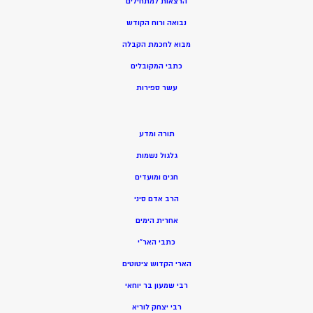
הרצאות למתחילים
נבואה ורוח הקודש
מ
בוא לחכמת הקבלה
כתבי המקובלים
ע
שר ספירות
תורה ומדע
גלגול נשמות
חגים ומועדים
הרב אדם סיני
אחרית הימים
כתבי האר”י
הארי הקדוש ציטוטים
רבי שמעון בר יוחאי
רבי יצחק לוריא