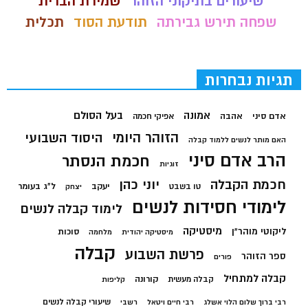
שיעורים בתיקוני הזוהר
שמירת הברית
שפחה תירש גבירתה
תודעת הסוד
תכלית
תגיות נבחרות
בעל הסולם
אמונה
אדם סיני
אהבה
אפיקי חכמה
הזוהר היומי
היסוד השבועי
האם מותר לנשים ללמוד קבלה
הרב אדם סיני
חכמת הנסתר
זוגיות
חכמת הקבלה
יוני כהן
יעקב
ל"ג בעומר
טו בשבט
יצחק
לימודי חסידות לנשים
לימוד קבלה לנשים
מיסטיקה
ליקוטי מוהר"ן
סוכות
מיסטיקה יהודית
מלחמה
קבלה
פרשת השבוע
ספר הזוהר
פורים
קבלה למתחיל
קורונה
קבלה מעשית
קליפות
שיעורי קבלה לנשים
רבי ברוך שלום הלוי אשלג
רבי חיים ויטאל
רשבי