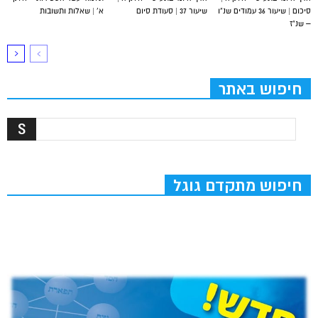
סיכום | שיעור 36 עמודים שנ”ו
שיעור 37 | סעודת סיום
א’ | שאלות ותשובות
– שנ”ז
חיפוש באתר
חיפוש מתקדם גוגל