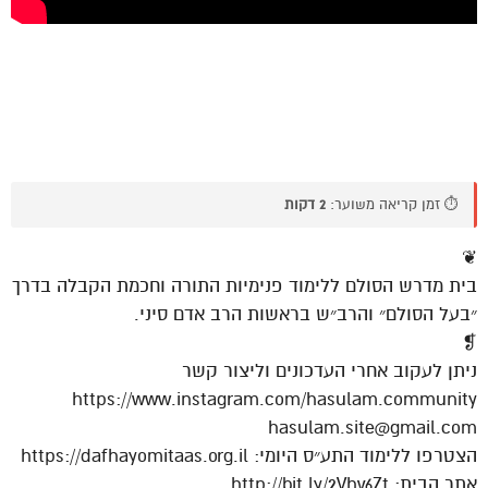
⏱️ זמן קריאה משוער:
2 דקות
❦
בית מדרש הסולם ללימוד פנימיות התורה וחכמת הקבלה בדרך
״בעל הסולם״ והרב״ש בראשות הרב אדם סיני.
❡
ניתן לעקוב אחרי העדכונים וליצור קשר
https://www.instagram.com/hasulam.community
hasulam.site@gmail.com
הצטרפו ללימוד התע״ס היומי: https://dafhayomitaas.org.il
אתר הבית: http://bit.ly/2Vhv6Zt