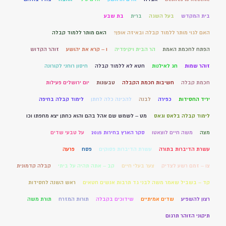
בית המקדש
בעל השגה
ברית
בת שבע
האם לגוי מותר ללמוד קבלה ובאיזה אופן?
האם מותר ללמוד קבלה
הפתח לחכמת האמת
הר הבית ויקיפדיה
ו – קרא את יהושע
זוהר הקדוש
זוהר שמות
חג לאילנות
חטא לא ללמוד קבלה
חיסון רוחני לקורונה
חכמת קבלה
חשיבות חכמת הקבלה
טבעונות
יום ירושלים פעילות
יריד החסידות
כפירה
לבנה
להכינה כלה לחתן
לימוד קבלה בחיפה
לימוד קבלה בלאס וגאס
מט – לשמש שם אהל בהם והוא כחתן יצא מחפתו וכו
מצה
משה חיים לוצאטו
סקר הארץ בחירות 2015
על טבעי שדים
עשרת הדיברות בתורה
עשרת הדיברות פסוקים
פסח
פרעה
צו – זמם רשע לצדיק
צער בעלי חיים
קב – אתה תהיה על ביתי
קבלה קדמונית
קד – בשביל שאמר משה לבני גד תרבות אנשים חטאים
ראש השנה לחסידות
רצון להשפיע
שדים אמיתיים
שידוכים בקבלה
תורות המזרח
תורת משה
תיקוני הזוהר תרגום