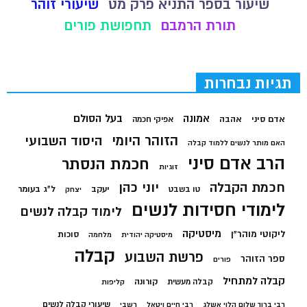
שיעור בספר התניא פרק מט
שיעורי זוהר
תורת הרמבם
תחפושת פורים
תגיות נבחרות
בעל הסולם
אמונה
אדם סיני
אהבה
אפיקי חכמה
הזוהר היומי
היסוד השבועי
האם מותר לנשים ללמוד קבלה
הרב אדם סיני
חכמת הנסתר
זוגיות
חכמת הקבלה
יוני כהן
יעקב
ל"ג בעומר
טו בשבט
יצחק
לימודי חסידות לנשים
לימוד קבלה לנשים
מיסטיקה
ליקוטי מוהר"ן
סוכות
מיסטיקה יהודית
מלחמה
קבלה
פרשת השבוע
ספר הזוהר
פורים
קבלה למתחיל
קורונה
קבלה מעשית
קליפות
שיעורי קבלה לנשים
רבי ברוך שלום הלוי אשלג
רבי חיים ויטאל
רשבי