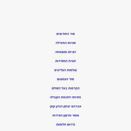
סוד החודשים
סודות התפילה
זוגיות ומשפחה
תורת החסידות
עולמות העליונים
סוד הצמצום
הקדמות בעל הסולם
פתיחה לחכמת הקבלה
אברהם יצחק הכהן קוק
מוסר ותיקון המידות
פירוש חלומות