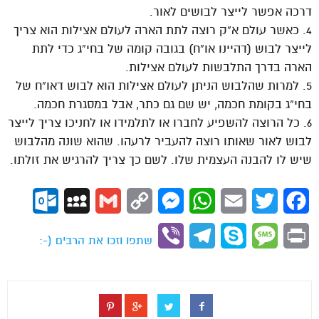
דרכה אפשר לייצר לבושים לאור.
4. כאשר עולם א”ק רוצה לתת הארה לעולם אצילות הוא צריך
לייצר לבוש (דהיינו או”ח) בגובה קומה של בחי”ג כדי לתת
הארה בדרך התלבשות לעולם אצילות.
5. למרות שהלבוש הניתן לעולם אצילות הוא לבוש דאו”ח של
בחי”ג בקומת חכמה, יש שם גם כתר, אבל במסגרת חכמה.
6. כל הרוצה להשפיע לחברו או לתלמידו או לחניכו צריך לייצר
לבוש לאור שאותו רוצה להעביר לרעהו. שהוא שונה מהלבוש
שיש לו להבנה העצמית שלו. לשם כך צריך להרגיש את זולתו.
ok.com
MySpace
Gmail
Copy
Messenger
WhatsApp
Email
Twitter
Facebook
Link
Viber
Telegram
Skype
Message
Print
שתפו וזכו את הרבים (-: