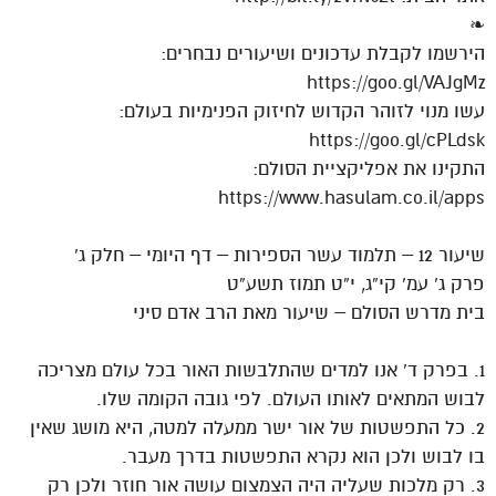
❧
הירשמו לקבלת עדכונים ושיעורים נבחרים:
https://goo.gl/VAJgMz
עשו מנוי לזוהר הקדוש לחיזוק הפנימיות בעולם:
https://goo.gl/cPLdsk
התקינו את אפליקציית הסולם:
https://www.hasulam.co.il/apps
שיעור 12 – תלמוד עשר הספירות – דף היומי – חלק ג’
פרק ג’ עמ’ קי”ג, י”ט תמוז תשע”ט
בית מדרש הסולם – שיעור מאת הרב אדם סיני
1. בפרק ד’ אנו למדים שהתלבשות האור בכל עולם מצריכה
לבוש המתאים לאותו העולם. לפי גובה הקומה שלו.
2. כל התפשטות של אור ישר ממעלה למטה, היא מושג שאין
בו לבוש ולכן הוא נקרא התפשטות בדרך מעבר.
3. רק מלכות שעליה היה הצמצום עושה אור חוזר ולכן רק