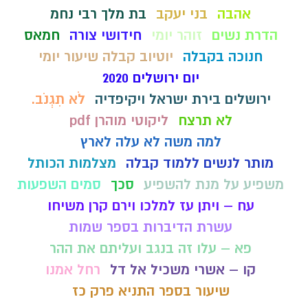
אהבה
בני יעקב
בת מלך רבי נחמ
הדרת נשים
זוהר יומי
חידושי צורה
חמאס
חנוכה בקבלה
יוטיוב קבלה שיעור יומי
יום ירושלים 2020
ירושלים בירת ישראל ויקיפדיה
לֹא תִגְנֹב.
לא תרצח
ליקוטי מוהרן pdf
למה משה לא עלה לארץ
מותר לנשים ללמוד קבלה
מצלמות הכותל
משפיע על מנת להשפיע
סכך
סמים השפעות
עח – ויתן עז למלכו וירם קרן משיחו
עשרת הדיברות בספר שמות
פא – עלו זה בנגב ועליתם את ההר
קו – אשרי משכיל אל דל
רחל אמנו
שיעור בספר התניא פרק כז