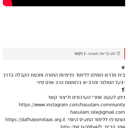
⏱️ זמן קריאה משוער:
2 דקות
❦
בית מדרש הסולם ללימוד פנימיות התורה וחכמת הקבלה בדרך
״בעל הסולם״ והרב״ש בראשות הרב אדם סיני.
❡
ניתן לעקוב אחרי העדכונים וליצור קשר
https://www.instagram.com/hasulam.community
hasulam.site@gmail.com
הצטרפו ללימוד התע״ס היומי: https://dafhayomitaas.org.il
אתר הבית: http://bit.ly/2Vhv6Zt