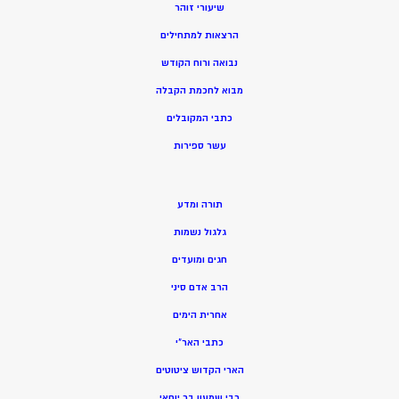
שיעורי זוהר
הרצאות למתחילים
נבואה ורוח הקודש
מ
בוא לחכמת הקבלה
כתבי המקובלים
ע
שר ספירות
תורה ומדע
גלגול נשמות
חגים ומועדים
הרב אדם סיני
אחרית הימים
כתבי האר”י
הארי הקדוש ציטוטים
רבי שמעון בר יוחאי