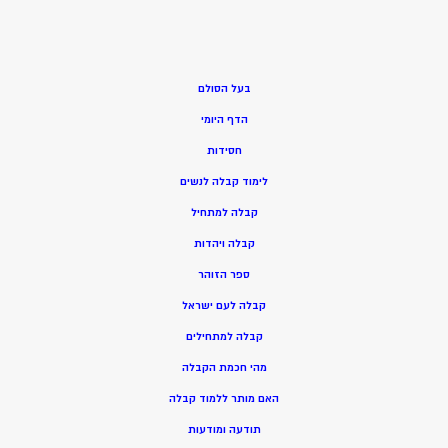
בעל הסולם
הדף היומי
חסידות
ל
ימוד קבלה לנשים
ק
בלה למתחיל
ק
בלה ויהדות
ספר הזוהר
קבלה לעם ישראל
קבלה למתחילים
מהי חכמת הקבלה
האם מותר ללמוד קבלה
תודעה ומודעות