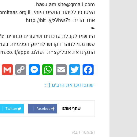
hasulam.site@gmail.com
הצטרפו ללימוד התע״ס היומי: https://dafhayomitaas.org.il
אתר הבית: http://bit.ly/2Vhv6Zt
❧
הירשמו לקבלת עדכונים ושיעורים נבחרים: https://goo.gl/VAJgMz
עשו מנוי לזוהר הקדוש לחיזוק הפנימיות בעולם: ://goo.gl/cPLdsk
התקינו את אפליקציית הסולם: https://www.hasulam.co.il/apps
l
Copy
Messenger
WhatsApp
Email
Twitter
Facebook
Link
שתפו וזכו את הרבים (-:
שתף אותנו
Twitter
Facebook
המאמר הבא