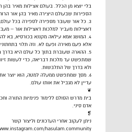
בלי יוצא מן הכלל. בעולם אצילות מאיר בהן ח
הספירות שבעולם היצירה מאיר בהן אור הרוח 
3. כל אור שעובר מספירה לספירה בכל עולם,
דאצילות מעביר למלכות דאצילות אור – מעבי
4. המושג אמא עילאה מקננא בכורסיא, בא להע
אלא פעם מאירה ופעם לא. וזה תלוי בתחתונים
5. ההארה שעוברת בתוך כל עולם היא בדרך 
שמתפשט עד מלכות דבריאה, כדי לעשות זיווג
ולא בדרך של התלבשות.
6. מסך שמתפשט ממעלה למטה, הוא יוצר את 
עדיין לא מגביל את אותו עולם.
❦
בית מדרש הסולם ללימוד פנימיות התורה וח
אדם סיני.
❡
ניתן לעקוב אחרי העדכונים וליצור קשר
/www.instagram.com/hasulam.community