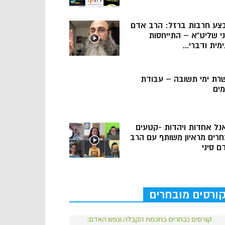
צע חרבות ברזל: הרב אדם
ני שליט”א – התייחסות
מית ודברי...
רת ימי תשובה – עבודת
מים
נל אחדות ויהדות -קטעים
חרים מראיון משותף עם הרב
ם סיני
ורסים מובחרים