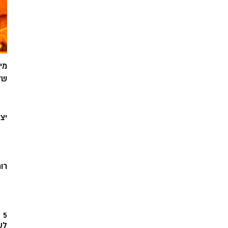
מי
של
יצ
רוח
5
לש