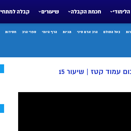
הלימודי
חכמת הקבלה
שיעורים
קבלה למתחיל
ות
בעל הסולם
הרב אדם סיני
תגיות
הדף היומי
ספרי הרב
חסידות
ח
ם עמוד קטז | שיעור 15
ח