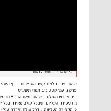
⏱️ זמן קריאה משוער:
2 דקות
שיעור 15 – תלמוד עשר הספירות – דף היומי – חלק ג’
פרק ג’ עמ’ קטז, כ”ב תמוז תשע”ט
בית מדרש הסולם – שיעור מאת הרב אדם סיני
1. הספירה העליונה שבכל עולם מאירה בכל י”ס שבאותו עולם
2. הספירה העליונה שבכל עולם נמדדת עפ”י 