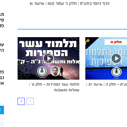
הדף היומי בתע"ס | חלק ג' עמוד קטו | שיעור 14
מב
סי
פני
עש
הי
פא
נב
אד
הדף היומי בתע”ס – חלק ה | שיעור 37 |
תלמוד עשר הספירות – חלק א’ |
שאלות ותשובות
ק