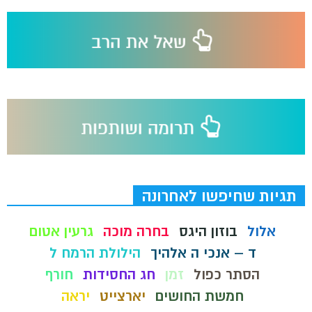
תגיות שחיפשו לאחרונה
אלול
בוזון היגס
בחרה מוכה
גרעין אטום
ד – אנכי ה אלהיך
הילולת הרמח ל
הסתר כפול
זמן
חג החסידות
חורף
חמשת החושים
יארצייט
יראה