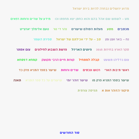
מדוע ירושלים נבחרה להיות בירת ישראל
מט – לשמש שם אהל בהם והוא כחתן יצא מחפתו וכו
מידע על שדים ורוחות רפאים
מכתבים
מסע
מעלות הסולם שיעורים
נהר די נור
נועם אלימלך יארצייט
נח – באר וענן ומן
סב – על ידי אכילתם של ישראל
ספירת העומר
סקר הארץ בחירות 2015
פיוטים האריזל
פרשת השבוע לחילונים
צום אסתר
צום גדליהו תשעט
קבלה למתחיל
קורות חיים הרבי מקוצק
קמחא דפסחא
ראשי תיבות הארי
רכוש ונכסים
שדים ורוחות
שיעור בספר התניא פרק כד
שיעור בספר התניא פרק מו
שיעור זוהר יומי
שיעורים על כל ספר התניא
תאנה
תיקוני הזוהר אות א
תפיסה צורתית
סוד החודשים