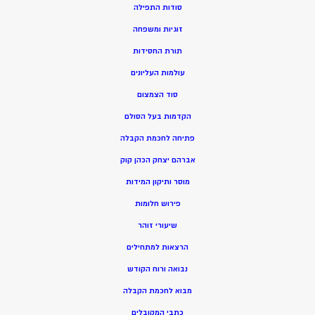
סודות התפילה
זוגיות ומשפחה
תורת החסידות
עולמות העליונים
סוד הצמצום
הקדמות בעל הסולם
פתיחה לחכמת הקבלה
אברהם יצחק הכהן קוק
מוסר ותיקון המידות
פירוש חלומות
שיעורי זוהר
הרצאות למתחילים
נבואה ורוח הקודש
מ
בוא לחכמת הקבלה
כתבי המקובלים