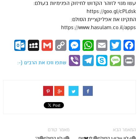
עשו מנוי לזוהר הקדוש לחיזוק הפנימיות בעולם:
https://goo.gl/cPLdsk
התקינו את אפליקציית הסולם:
https://www.hasulam.co.il/apps
ok.com
MySpace
Gmail
Copy
Messenger
WhatsApp
Email
Twitter
Facebook
Link
Viber
Telegram
Skype
Message
Print
שתפו וזכו את הרבים (-:
המאמר הבא
מאמר קודם
🔴עלון שבועי הסולם🔴🔯💔יום
🔴עלון הסולם🔴ה'