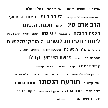
בעל הסולם
אמונה
אדם סיני
אהבה
אפיקי חכמה
הזוהר היומי
היסוד השבועי
האם מותר לנשים ללמוד קבלה
הרב אדם סיני
חכמת הנסתר
זוגיות
חכמת הקבלה
יוני כהן
יעקב
ל"ג בעומר
טו בשבט
יצחק
לימודי חסידות לנשים
לימוד קבלה לנשים
מיסטיקה
ליקוטי מוהר"ן
סוכות
מיסטיקה יהודית
מלחמה
קבלה
פרשת השבוע
ספר הזוהר
פורים
קבלה למתחיל
קורונה
קבלה מעשית
קליפות
שיעורי קבלה לנשים
רבי ברוך שלום הלוי אשלג
רבי חיים ויטאל
רשבי
תודעת הנסתר
תורת הנסתר
שערי קדושה
תורת הקבלה
תיקוני הזוהר
תורת הסוד
תיקון ליל שבועות
תלמוד עשר הספירות
תפילה