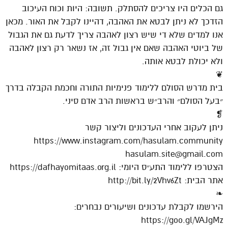
גם הכלים היו צריכים להסתלק. תשובה: היות וכוח העיכוב
הזדכך לא ניתן לבטא את האהבה, דהיינו לקבל את האור. מכאן
אנו למדים שלא די שיש רצון לאהבה צריך לדעת גם את הגבול
של ביוטי האהבה שאם אין גבול זה, אז נשאר רק רצון לאהבה
ולא יכולת לבטא אותה.
❦
בית מדרש הסולם ללימוד פנימיות התורה וחכמת הקבלה בדרך
״בעל הסולם״ והרב״ש בראשות הרב אדם סיני.
❡
ניתן לעקוב אחרי העדכונים וליצור קשר
https://www.instagram.com/hasulam.community
hasulam.site@gmail.com
הצטרפו ללימוד התע״ס היומי: https://dafhayomitaas.org.il
אתר הבית: http://bit.ly/2Vhv6Zt
❧
הירשמו לקבלת עדכונים ושיעורים נבחרים:
https://goo.gl/VAJgMz