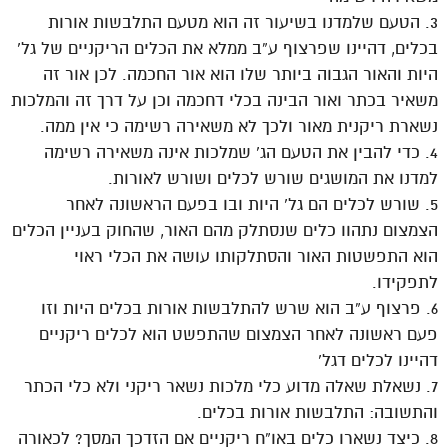
3. הטעם שלמדנו בשיעור זה הוא מטעם התלבשות אורות
בכלים, דהיינו שפרצוף ע”ב ממלא את הכלים הריקניים של גל’
היות והאור הגבוה ביותר שלו הוא אור החכמה. לכן אור זה
משאיר בכתר ואור הבינה בכלי דחכמה וכן על דרך זה והמלכות
נשארת ריקנית מאור ולכך לא משאירה רשימה כי אין ממה.
4. כדי להבין את הטעם הג’ שמלכות אינה משאירה רשימה
למדנו את המושגים שורש לכלים ושורש לאורות.
5. שורש לכלים הם גל’ היות ובו בפעם הראשונה לאחר
הצמצום נתהוו כלים שנסתלק מהם האור, שהחוק בעניין הכלים
הוא התפשטות האור והסתלקותו עושה את הכלי ראוי
לתפקידו.
6. פרצוף ע”ב הוא שרש להתלבשות אורות בכלים היות וזו
פעם ראשונה לאחר הצמצום שהתפשט הוא לכלים ריקניים
דהיינו לכלים דגל’
7. נשאלת שאלה מדוע כלי מלכות נשאר ריקני ולא כלי הכתר
והתשובה: התלבשות אורות בכלים.
8. כיצד נשארו כלים באו”ח ריקניים אם הזדכך המסך? לכאורה