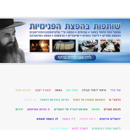
אור וכלי
איסור לימוד קבלה
ארור המן
גאווה
האביר יעקב
הבבא סאלי
הרמב" ם
השפעת קוקאין על המוח
זוגיות בתודעת הנסתר
חג הפסח
חכמת מצרים
חמאס
טארמפ הכריז על ירושלים
יג נהרות אפרסמון
יהדות
ירושלים אירועים
כיסא שלמה
ל"ג בעומר
לג בעומר תשפא
ליקוטי מוהר ן ציטוטים
לעתיד לבוא
מאמרי הרבש