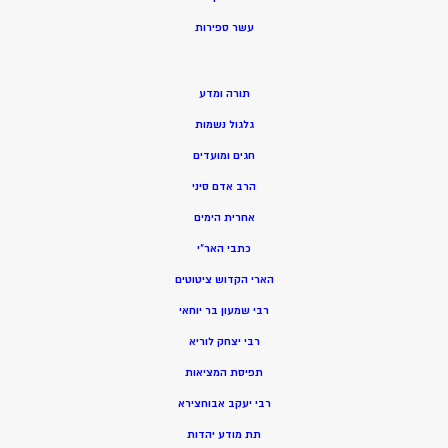
ע
שר ספירות
תורה ומדע
גלגול נשמות
חגים ומועדים
הרב אדם סיני
אחרית הימים
כתבי האר”י
הארי הקדוש ציטוטים
רבי שמעון בר יוחאי
רבי יצחק לוריא
תפיסת המציאות
רבי יעקב אבוחצירא
תת מודע יהדות