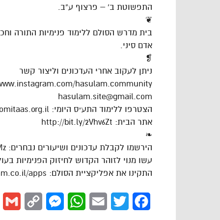
התפשוטת ב’ – פרצוף ע”ב.
❦
בית מדרש הסולם ללימוד פנימיות התורה וח
אדם סיני.
❡
ניתן לעקוב אחרי העדכונים וליצור קשר
/www.instagram.com/hasulam.community
hasulam.site@gmail.com
הצטרפו ללימוד התע״ס היומי: https://dafhayomitaas.org.il
אתר הבית: http://bit.ly/2Vhv6Zt
❧
הירשמו לקבלת עדכונים ושיעורים נבחרים: https://goo.gl/VAJgMz
עשו מנוי לזוהר הקדוש לחיזוק הפנימיות בעולם: ://goo.gl/cPLdsk
התקינו את אפליקציית הסולם: https://www.hasulam.co.il/apps
l
Copy
Messenger
WhatsApp
Email
Twitter
Facebook
Link