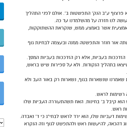
 פרצוף ע”ב הנק’ התפשטות ב’. אולם לפני התהליך
עושה לנו חזרה על מהשלמדנו עד כה.
האמצעית אשר באמצע ממש, שנקראת ההשתוקקות,
תה אור חוזר והתפשטה ממנה ובעצמה לבחינת גוף
שיצאו בתהליך הנקודות. ולא על ספירות שיש בראש,
 שאמרנו שנשארות בגוף, נשארות רק באור העב ולא
הוא קיבל ב’ בחינות. האח תשהתעוררה העביות שלו
ת ראש.
מות דעביות שלו, הוא ירד לראש לבחי”ג כי ד’ נאבדה.
ווג דהכאה, להיעשות ראש ולהתפשט לגוף וזה הנקרא