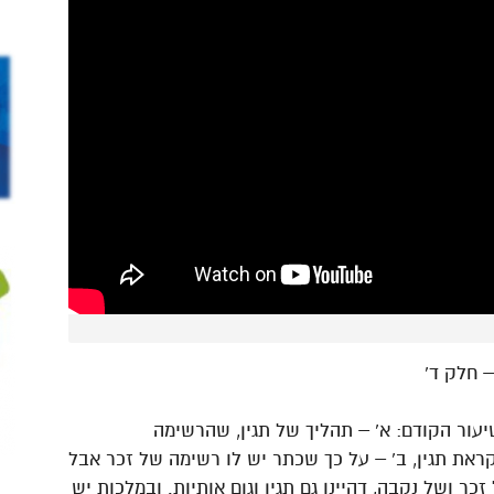
שיעור הקודם: א’ – תהליך של תגין, שהרשימה
ראת תגין, ב’ – על כך שכתר יש לו רשימה של זכר אבל
ר ושל נקבה, דהיינו גם תגין וגןם אותיות. ובמלכות יש