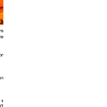
מי
של
יצ
רוח
5
לש