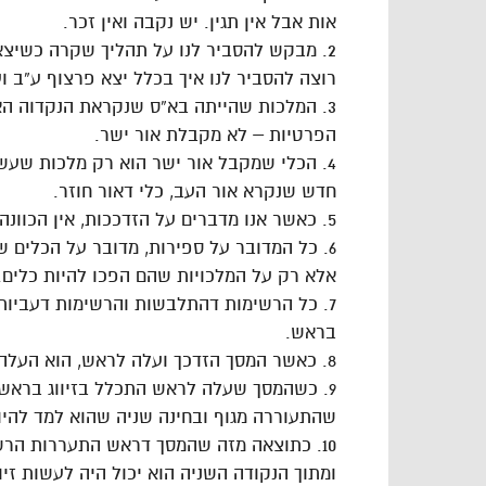
אות אבל אין תגין. יש נקבה ואין זכר.
2. מבקש להסביר לנו על תהליך שקרה כשיצא
רוצה להסביר לנו איך בכלל יצא פרצוף ע”ב ו
3. המלכות שהייתה בא”ס שנקראת הנקדוה 
הפרטיות – לא מקבלת אור ישר.
4. הכלי שמקבל אור ישר הוא רק מלכות שעש
חדש שנקרא אור העב, כלי דאור חוזר.
5. כאשר אנו מדברים על הזדככות, אין הכוונה הזדככות בעביות, אלא רק הזדככות בעביות המסך.
6. כל המדובר על ספירות, מדובר על הכלים 
אלא רק על המלכויות שהם הפכו להיות כלים.
7. כל הרשימות דהתלבשות והרשימות דעביות
בראש.
8. כאשר המסך הזדכך ועלה לראש, הוא העלה רשימות לראש.
9. כשהמסך שעלה לראש התכלל בזיווג בראש 
שהתעוררה מגוף ובחינה שניה שהוא למד להיו
10. כתוצאה מזה שהמסך דראש התעררות הרשי
ומתוך הנקודה השניה הוא יכול היה לעשות זי