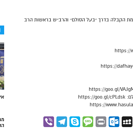
כמת הקבלה בדרך ״בעל הסולם״ והרב״ש בראשות הרב
ה
https:/
https
אי
מג
Viber
Telegram
Skype
Message
Outlook.com
Print
MySpace
Gmai
הק