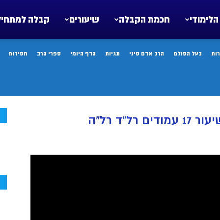
הלימודי
חכמת הקבלה
שיעורים
קבלה למתחיל
ות
בעל הסולם
הרב אדם סיני
תגיות
הדף היומי
ספרי הרב
חסידות
ח
ל”ד רל”ה
ח