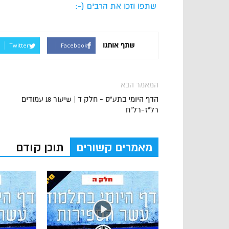
שתפו וזכו את הרבים (-:
שתף אותנו
Twitter
Facebook
המאמר הבא
הדף היומי בתע"ס - חלק ד | שיעור 18 עמודים
רל"ז-רל"ח
מאמרים קשורים
תוכן קודם