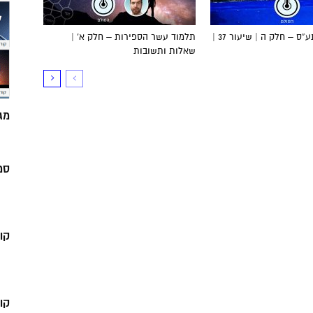
הדף היומי בתע”ס – חלק ה | שיעור 37 |
תלמוד עשר הספירות – חלק א’ |
שאלות ותשובות
מג
סמ
קו
קו