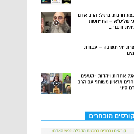
צע חרבות ברזל: הרב אדם
ני שליט”א – התייחסות
מית ודברי...
רת ימי תשובה – עבודת
מים
נל אחדות ויהדות -קטעים
חרים מראיון משותף עם הרב
ם סיני
ורסים מובחרים