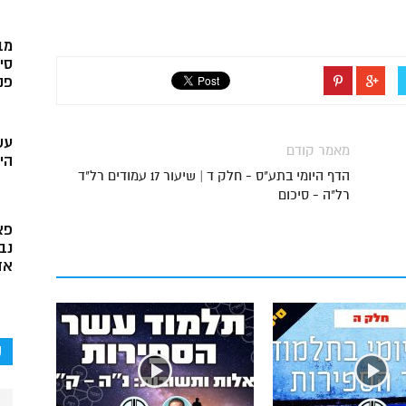
מב
סי
פני
עש
מאמר קודם
הי
הדף היומי בתע"ס - חלק ד | שיעור 17 עמודים רל"ד
רל"ה - סיכום
פא
נב
אד
ק