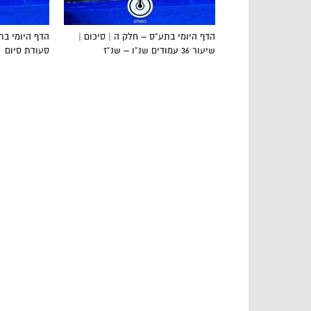
הדף היומי בתע”ס – חלק ה | סיכום |
שיעור 36 עמודים שנ”ו – שנ”ז
סעודת סיום