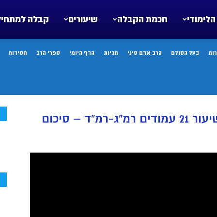
הלימודי
חכמת הקבלה
שיעורים
קבלה למתחיל
ות
בעל הסולם
הרב אדם סיני
תגיות
הדף היומי
ספרי הרב
חסידות
ח
ד – סיכום
ח