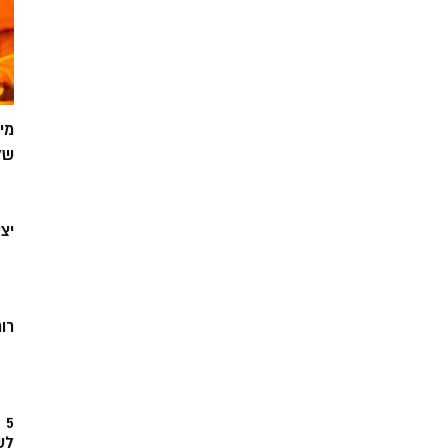
מי
של
יצ
רוח
5
לש