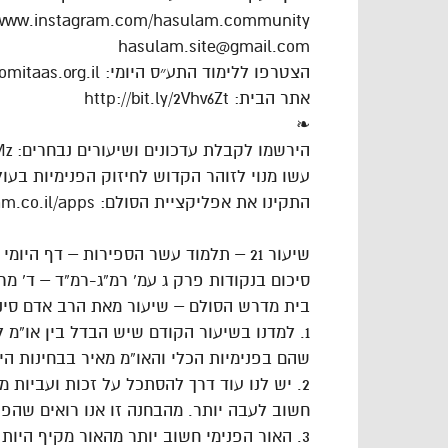
/www.instagram.com/hasulam.community
hasulam.site@gmail.com
הצטרפו ללימוד התע״ס היומי: https://dafhayomitaas.org.il
אתר הבית: http://bit.ly/2Vhv6Zt
❧
הירשמו לקבלת עדכונים ושיעורים נבחרים: https://goo.gl/VAJgMz
עשו מנוי לזוהר הקדוש לחיזוק הפנימיות בעולם: ://goo.gl/cPLdsk
התקינו את אפליקציית הסולם: https://www.hasulam.co.il/apps
שיעור 21 – תלמוד עשר הספירות – דף היומי – חלק ד’
סיכום בנקודות פרק ג עמ’ רמ”ג-רמ”ד – ד’ מ
בית מדרש הסולם – שיעור מאת הרב אדם סיני
1. למדנו בשיעור הקודם שיש הבדל בין או”מ 
שהם בפנימיות הכלי והאו”מ מאיר בבחינות היו
2. יש לנו עוד דרך להסתכל על זכות ועביות
חשוב לעבה יותר. מהבחנה זו אנו רואים שהפני
3. האור הפנימי חשוב יותר מהאור מקיף הי