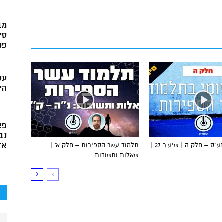
מב
סי
פני
עש
הי
פא
נב
אד
הדף היומי בתע”ס – חלק ה | שיעור 37 |
תלמוד עשר הספירות – חלק א’ |
שאלות ותשובות
ק