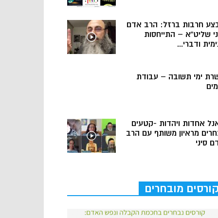
צע חרבות ברזל: הרב אדם
ני שליט”א – התייחסות
מית ודברי...
רת ימי תשובה – עבודת
מים
נל אחדות ויהדות -קטעים
חרים מראיון משותף עם הרב
ם סיני
ורסים מובחרים