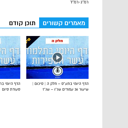
רמ"ג-רמ"ד
מאמרים קשורים
תוכן קודם
הדף היומי בתע”ס – חלק ה | סיכום |
שיעור 36 עמודים שנ”ו – שנ”ז
סעודת סיום