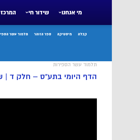
מי אנחנו
שידור חי
המרכז 
קבלה
מיסטיקה
ספר הזוהר
תלמוד עשר הספיר
תלמוד עשר הספירות
הדף היומי בתע”ס – חלק ד | שיעור 21 עמודים רמ”ג-רמ”