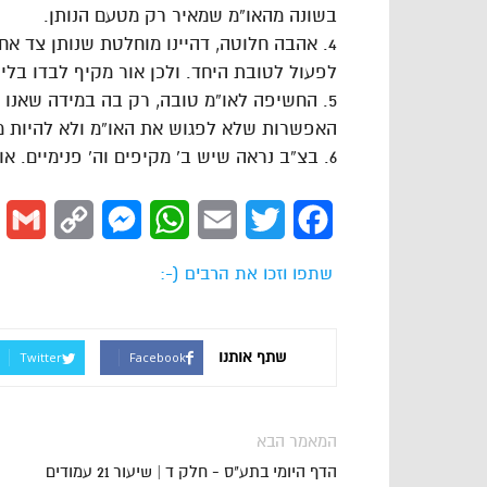
בשונה מהאו”מ שמאיר רק מטעם הנותן.
4. אהבה חלוטה, דהיינו מוחלטת שנותן צד א
לפעול לטובת היחד. ולכן אור מקיף לבדו בלי 
5. החשיפה לאו”מ טובה, רק בה במידה שאנו מ
האפשרות שלא לפגוש את האו”מ ולא להיות מא
6. בצ”ב נראה שיש ב’ מקיפים וה’ פנימיים. אולם את זה נלמד במקומו
l
Copy
Messenger
WhatsApp
Email
Twitter
Facebook
Link
שתפו וזכו את הרבים (-:
שתף אותנו
Twitter
Facebook
המאמר הבא
הדף היומי בתע"ס - חלק ד | שיעור 21 עמודים