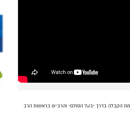
כמת הקבלה בדרך ״בעל הסולם״ והרב״ש בראשות הרב