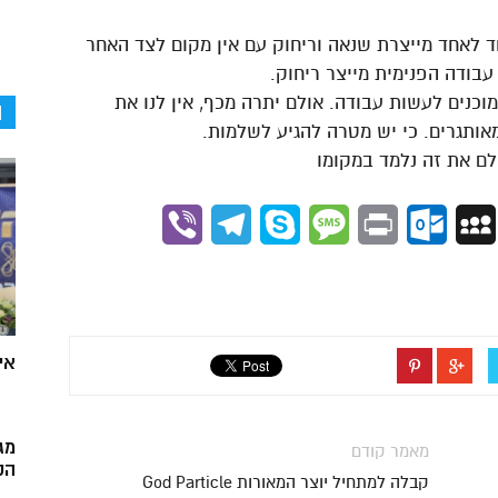
חד לאחד מייצרת שנאה וריחוק עם אין מקום לצד האחר
עבודה הפנימית מייצר ריחוק.
וכנים לעשות עבודה. אולם יתרה מכף, אין לנו את
ה
ותגרים. כי יש מטרה להגיע לשלמות.
Viber
Telegram
Skype
Message
Outlook.com
Print
MySpace
Gmai
אי
מג
מאמר קודם
הק
קבלה למתחיל יוצר המאורות God Particle