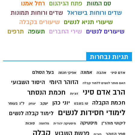
סם המוות
פתח הגיהנום
רחל אמנו
שדים ורוחות בישראל
שדים ורוחות תמונות
שיעורי תניא לנשים
שיעורים בקבלה
שיעורים לנשים
שירי החברים
תעופה
תרפים
תגיות נבחרות
בעל הסולם
אמונה
אדם סיני
אהבה
אפיקי חכמה
הזוהר היומי
היסוד השבועי
האם מותר לנשים ללמוד קבלה
הרב אדם סיני
חכמת הנסתר
זוגיות
חכמת הקבלה
יוני כהן
יעקב
ל"ג בעומר
טו בשבט
יצחק
לימודי חסידות לנשים
לימוד קבלה לנשים
מיסטיקה
ליקוטי מוהר"ן
סוכות
מיסטיקה יהודית
מלחמה
קבלה
פרשת השבוע
ספר הזוהר
פורים