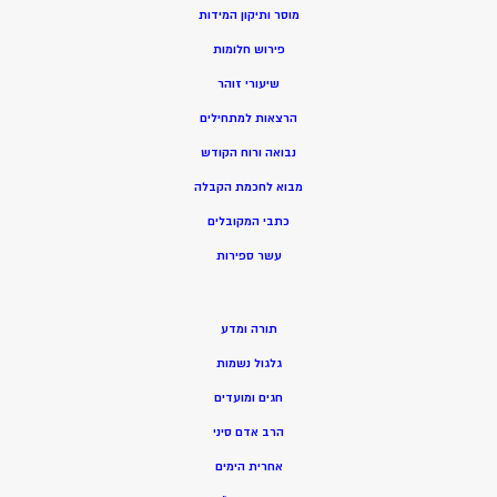
מוסר ותיקון המידות
פירוש חלומות
שיעורי זוהר
הרצאות למתחילים
נבואה ורוח הקודש
מ
בוא לחכמת הקבלה
כתבי המקובלים
ע
שר ספירות
תורה ומדע
גלגול נשמות
חגים ומועדים
הרב אדם סיני
אחרית הימים