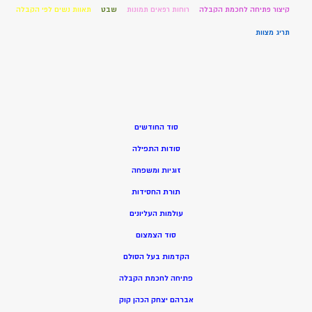
קיצור פתיחה לחכמת הקבלה
רוחות רפאים תמונות
שבט
תאוות נשים לפי הקבלה
תריג מצוות
סוד החודשים
סודות התפילה
זוגיות ומשפחה
תורת החסידות
עולמות העליונים
סוד הצמצום
הקדמות בעל הסולם
פתיחה לחכמת הקבלה
אברהם יצחק הכהן קוק