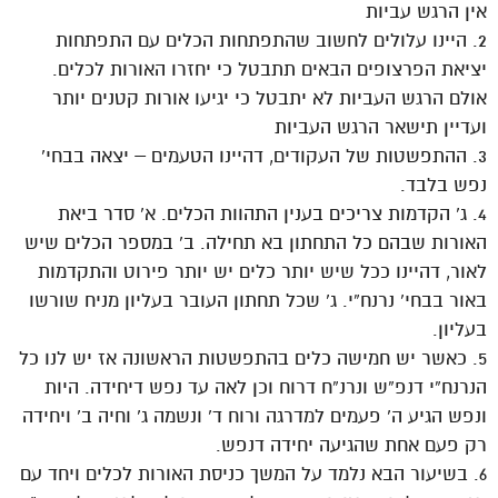
אין הרגש עביות
2. היינו עלולים לחשוב שהתפתחות הכלים עם התפתחות
יציאת הפרצופים הבאים תתבטל כי יחזרו האורות לכלים.
אולם הרגש העביות לא יתבטל כי יגיעו אורות קטנים יותר
ועדיין תישאר הרגש העביות
3. ההתפשטות של העקודים, דהיינו הטעמים – יצאה בבחי’
נפש בלבד.
4. ג’ הקדמות צריכים בענין התהוות הכלים. א’ סדר ביאת
האורות שבהם כל התחתון בא תחילה. ב’ במספר הכלים שיש
לאור, דהיינו ככל שיש יותר כלים יש יותר פירוט והתקדמות
באור בבחי’ נרנח”י. ג’ שכל תחתון העובר בעליון מניח שורשו
בעליון.
5. כאשר יש חמישה כלים בהתפשטות הראשונה אז יש לנו כל
הנרנח”י דנפ”ש ונרנ”ח דרוח וכן לאה עד נפש דיחידה. היות
ונפש הגיע ה’ פעמים למדרגה ורוח ד’ ונשמה ג’ וחיה ב’ ויחידה
רק פעם אחת שהגיעה יחידה דנפש.
6. בשיעור הבא נלמד על המשך כניסת האורות לכלים ויחד עם