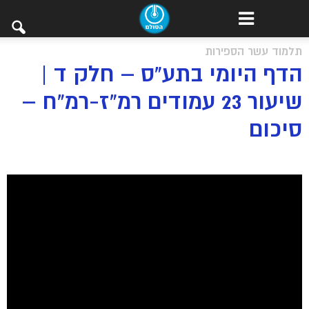
תלמוד עשר הספירות
הדף היומי בתע”ס – חלק ד |
שיעור 23 עמודים רמ”ז-רמ”ח –
סיכום