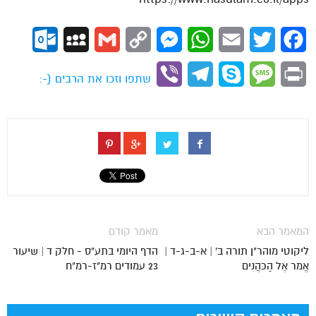
ok.com
MySpace
Gmail
Copy
Messenger
WhatsApp
Email
Twitter
Facebook
Link
Viber
Telegram
Skype
Message
Print
שתפו וזכו את הרבים (-:
המאמר הבא
מאמר קודם
ליקוטי מוהר"ן תורה ב' | א-ב-ג-ד |
הדף היומי בתע"ס - חלק ד | שיעור
אֱמר אֶל הַכּהֲנִים
23 עמודים רמ"ז-רמ"ח