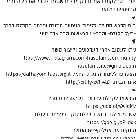
זאת הסתלקות האורות רק מכלים שגמרו לקבל את כל נרנח”י
הפנימיים שלהם.
❦
בית מדרש הסולם ללימוד פנימיות התורה וחכמת הקבלה בדרך
״בעל הסולם״ והרב״ש בראשות הרב אדם סיני.
❡
ניתן לעקוב אחרי העדכונים וליצור קשר
https://www.instagram.com/hasulam.community
hasulam.site@gmail.com
הצטרפו ללימוד התע״ס היומי: https://dafhayomitaas.org.il
אתר הבית: http://bit.ly/2Vhv6Zt
❧
הירשמו לקבלת עדכונים ושיעורים נבחרים:
https://goo.gl/VAJgMz
עשו מנוי לזוהר הקדוש לחיזוק הפנימיות בעולם:
https://goo.gl/cPLdsk
התקינו את אפליקציית הסולם:
https://www.hasulam.co.il/apps