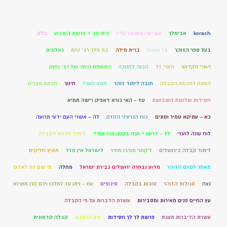
korach
אבימלך
אם יצרו מתגבר עליו
בית חב ד פרשת השבוע
בלק
בעל ספר הזוהר
בר מצווה
ברית מילה
בת מלך רבי נחמ
גאלונים
הארי הקדוש
הארי זל
הכנה לחנוכה
המשפט היומי של רבי נחמן
הפתח לחכמת הקבלה
חובה לימוד זוהר
חטא העגל
חינוך
חכמת מצרים
חסידות שלושת השבועות
טז – האי כורא דאפיק רישה ממיא
כא – עתיקא טמיר וסתים
כוח הגרעיני החזק
לה – אשרי העם ידעי תרועה
לוח שנה לועזי
לז – דרשו יי ועזו בקשו פניו תמיד
לימוד חכמת הקבלה
לימוד קבלה בירושלים
ליקוטי מוהרן מחיר
לישראל אין מזל
מאיץ חליקים
מאמר לסיום הזוהר
מדוע נבחרה ירושלים כבירת ישראל
מחלה
מי שם פה לאדם
נצח
סגולות הזוהר
סוכות בקבלה
סיגופים
עח – ויתן עז למלכו וירם קרן משיחו
עץ החיים פנים מאירות ומסבירות
עשרת הדברות על פי הקבלה
עשרת הדיברות מצגת
פרשת לך לך חסידות
ציון הרמבם
קבלה קדמונית