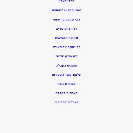
כתבי האר”י
הארי הקדוש ציטוטים
רבי שמעון בר יוחאי
רבי יצחק לוריא
תפיסת המציאות
רבי יעקב אבוחצירא
תת מודע יהדות
מושגים בקבלה
תלמוד עשר הספירות
משיח וגאולה
מאמרים בקבלה
מאמרים בחסידות