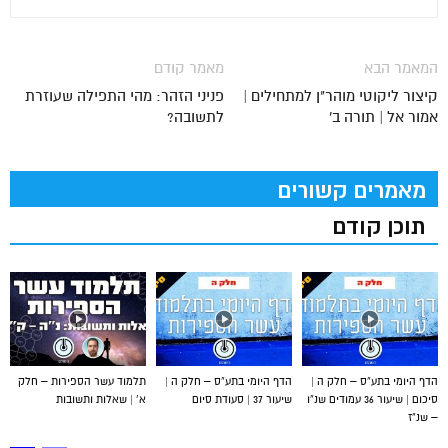
המאמר הבא
מאמר קודם
קיצור ליקוטי מוהר"ן למתחילים |
פניני הזהר: מהי התפילה שעוזרת
אמור אל | תורה ב'
לתשובה?
מאמרים קשורים
תוכן קודם
הדף היומי בתע”ס – חלק ה |
הדף היומי בתע”ס – חלק ה |
תלמוד עשר הספירות – חלק
סיכום | שיעור 36 עמודים שנ”ו
שיעור 37 | סעודת סיום
א’ | שאלות ותשובות
– שנ”ז