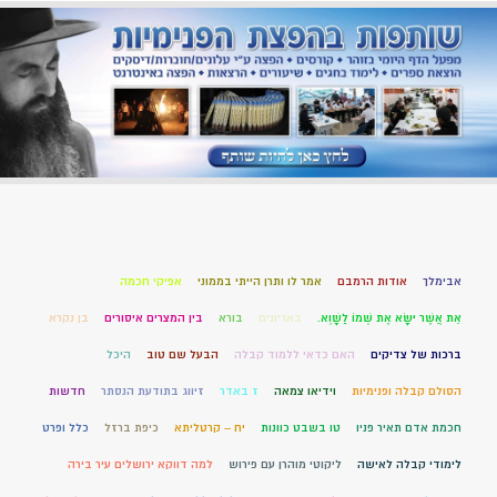
אבימלך
אודות הרמבם
אמר לו ותרן הייתי בממוני
אפיקי חכמה
אֵת אֲשֶׁר יִשָּׂא אֶת שְׁמוֹ לַשָּׁוְא.
באריונים
בורא
בין המצרים איסורים
בן נקרא
ברכות של צדיקים
האם כדאי ללמוד קבלה
הבעל שם טוב
היכל
הסולם קבלה ופנימיות
וידיאו צמאה
ז באדר
זיווג בתודעת הנסתר
חדשות
חכמת אדם תאיר פניו
טו בשבט כוונות
יח – קרטליתא
כיפת ברזל
כלל ופרט
לימודי קבלה לאישה
ליקוטי מוהרן עם פירוש
למה דווקא ירושלים עיר בירה