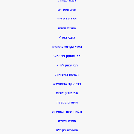
גלגול נשמות
חגים ומועדים
הרב אדם סיני
אחרית הימים
כתבי האר”י
הארי הקדוש ציטוטים
רבי שמעון בר יוחאי
רבי יצחק לוריא
תפיסת המציאות
רבי יעקב אבוחצירא
תת מודע יהדות
מושגים בקבלה
תלמוד עשר הספירות
משיח וגאולה
מאמרים בקבלה