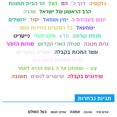
גלקסיה
דרך ה'
הס
הצל
הר הבית תמונות
הרב הראשון של ישראל
טהרה
יובש בעבודת ה
ימין ושמאל
יסוד
ירושלים
ישמעאל
כל הסקרים בחירות 2015
מגפת קורונה
מדע
מיהו יהודי
נייטרינו
נרות חנוכה
סגולה הארי הקדוש
סודות הזוהר
עשר המכות בקבלה
פאודה במצריים
פנים מאירות ומסבירות
צט – ואתחנן אל ה בעת ההיא לאמר
שידוכים בקבלה
שיעורים לנשים
תשובה
תגיות נבחרות
בעל הסולם
אמונה
אדם סיני
אהבה
אפיקי חכמה