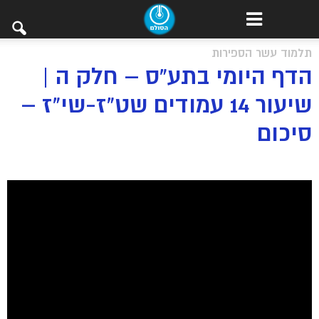
תלמוד עשר הספירות
הדף היומי בתע”ס – חלק ה |
שיעור 14 עמודים שט”ז-שי”ז –
סיכום