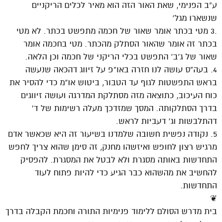
ע”ב הפנימי, שאת האור הזה הוא מאיר לכלים הריקניים
שנשארו מגל’
.3 מטי בכתר אומר שאור של חכמה מתפשט בכתר. לא מטי
בכתר זה אומר שהאור הסתלק מהכתר. מטי בחכמה אומר
שאור של ג’ב’ התפשט בכלי הריקני של חכמה וכן הלאה.
4. בעה”ס עושה לנו חזרה באו”פ על זיווג דהכאה שנעשה
בראש התפשטות לגוף עד הטבור, ביטוש או”מ כדי להסיר את
כוח העיכוב, כתוצאה מזה מסתלקת המדרגה ועושה זיווגים
בדרך הסתלקותה. המסך שמזדכך מעלה רשימות של ד’
דהתלבשות וג’ דעביות לראש.
5. נקודה נפשית חשובה שלמדנו בשיעור זה היא שכאשר אדם
מרגיש רצון לחופש ואיזשהו מחנק, זה סימן שהוא צריך לחפש
התחדשות באותה מסגרת ולא לבטל את המסגרת. להפסיק
להחשיב את מהשהוא כבר הגיע כדי להיות פתוח לעוד
התחדשות.
❦
בית מדרש הסולם ללימוד פנימיות התורה וחכמת הקבלה בדרך