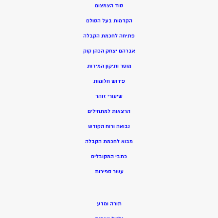
סוד הצמצום
הקדמות בעל הסולם
פתיחה לחכמת הקבלה
אברהם יצחק הכהן קוק
מוסר ותיקון המידות
פירוש חלומות
שיעורי זוהר
הרצאות למתחילים
נבואה ורוח הקודש
מ
בוא לחכמת הקבלה
כתבי המקובלים
ע
שר ספירות
תורה ומדע