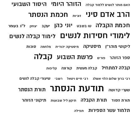
הזוהר היומי
היסוד השבועי
האם מותר לנשים ללמוד קבלה
הרב אדם סיני
חכמת הנסתר
זוגיות
חכמת הקבלה
יוני כהן
יעקב
ל"ג בעומר
טו בשבט
יצחק
לימודי חסידות לנשים
לימוד קבלה לנשים
מיסטיקה
ליקוטי מוהר"ן
סוכות
מיסטיקה יהודית
מלחמה
קבלה
פרשת השבוע
ספר הזוהר
פורים
קבלה למתחיל
קורונה
קבלה מעשית
קליפות
שיעורי קבלה לנשים
רבי ברוך שלום הלוי אשלג
רבי חיים ויטאל
רשבי
תודעת הנסתר
תורת הנסתר
שערי קדושה
תורת הקבלה
תיקוני הזוהר
תורת הסוד
תיקון ליל שבועות
תלמוד עשר הספירות
תפילה