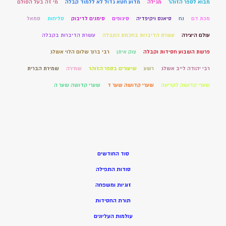
מבוא לספר הזוהר
מגילה
מדוע חטא גדול לא ללמוד קבלה
מי זה בעל הסולם
מכת דם
נח
סיאנס ויקיפדיה
סיגופים
סימנים לדיבוק
סליחות
סמאל
עולם היצירה
עשרת הדיברות בחכמת הקבלה
עשרת הדיברות בקבלה
פרשת השבוע חסידות וקבלה
צוק איתן
רבי ברוך שלום הלוי אשלג
רבי יהודה לייב אשלג
רשע
שיעורים בספר הזוהר
שמירה
שמירת הברית
שערי קדושה לקריאה
שערי קדושה שער ד
שערי קדושה שער ה
סוד החודשים
סודות התפילה
זוגיות ומשפחה
תורת החסידות
עולמות העליונים