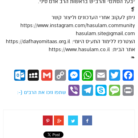
״בעל הסולם״ והרב״ש בראשות הרב אדם סיני.
❡
ניתן לעקוב אחרי העדכונים וליצור קשר
https://www.instagram.com/hasulam.community
hasulam.site@gmail.com
הצטרפו ללימוד התע״ס היומי: https://dafhayomitaas.org.il
אתר הבית: https://www.hasulam.co.il
❧
ok.com
MySpace
Gmail
Copy
Messenger
WhatsApp
Email
Twitter
Facebook
Link
Viber
Telegram
Skype
Message
Print
שתפו וזכו את הרבים (-: