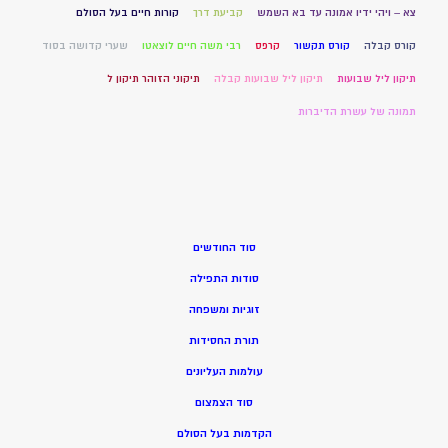
צא – ויהי ידיו אמונה עד בא השמש
קביעת דרך
קורות חיים בעל הסולם
קורס קבלה
קורס תקשור
קרפס
רבי משה חיים לוצאטו
שערי קדושה בסוד
תיקון ליל שבועות
תיקון ליל שבועות קבלה
תיקוני הזוהר תיקון ל
תמונה של עשרת הדיברות
סוד החודשים
סודות התפילה
זוגיות ומשפחה
תורת החסידות
עולמות העליונים
סוד הצמצום
הקדמות בעל הסולם