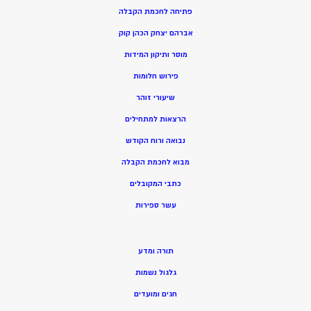
פתיחה לחכמת הקבלה
אברהם יצחק הכהן קוק
מוסר ותיקון המידות
פירוש חלומות
שיעורי זוהר
הרצאות למתחילים
נבואה ורוח הקודש
מ
בוא לחכמת הקבלה
כתבי המקובלים
ע
שר ספירות
תורה ומדע
גלגול נשמות
חגים ומועדים