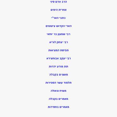
הרב אדם סיני
אחרית הימים
כתבי האר”י
הארי הקדוש ציטוטים
רבי שמעון בר יוחאי
רבי יצחק לוריא
תפיסת המציאות
רבי יעקב אבוחצירא
תת מודע יהדות
מושגים בקבלה
תלמוד עשר הספירות
משיח וגאולה
מאמרים בקבלה
מאמרים בחסידות