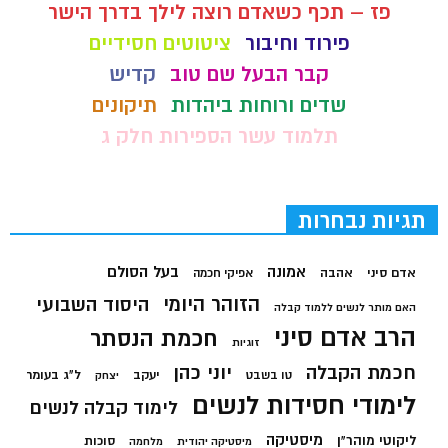
פז – תכף כשאדם רוצה לילך בדרך הישר
פירוד וחיבור
ציטוטים חסידיים
קבר הבעל שם טוב
קדיש
שדים ורוחות ביהדות
תיקונים
תלמוד עשר הספירות חלק ג
תגיות נבחרות
בעל הסולם
אמונה
אדם סיני
אהבה
אפיקי חכמה
הזוהר היומי
היסוד השבועי
האם מותר לנשים ללמוד קבלה
הרב אדם סיני
חכמת הנסתר
זוגיות
חכמת הקבלה
יוני כהן
יעקב
ל"ג בעומר
טו בשבט
יצחק
לימודי חסידות לנשים
לימוד קבלה לנשים
מיסטיקה
ליקוטי מוהר"ן
סוכות
מיסטיקה יהודית
מלחמה