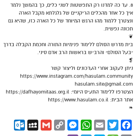
8. עד כה למדנו רק התפשטות לשני כלים, כך בהמשך נלמד
איך כל אחד מהכלים הריקניים של גלגלתא מקבל הארה
ונצטרך ללמוד מהו הרגש המיוחד של כל הארה כזו, שהיא גם
תכונה נפשית.
❦
בית מדרש הסולם ללימוד פנימיות התורה וחכמת הקבלה בדרך
״בעל הסולם״ והרב״ש בראשות הרב אדם סיני.
❡
ניתן לעקוב אחרי העדכונים וליצור קשר
https://www.instagram.com/hasulam.community
hasulam.site@gmail.com
הצטרפו ללימוד התע״ס היומי: https://dafhayomitaas.org.il
אתר הבית: https://www.hasulam.co.il
❧
ok.com
MySpace
Gmail
Copy
Messenger
WhatsApp
Email
Twitter
Facebook