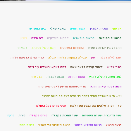
אין סוף
אנכי ה אלוהיך
אשת זנונים
באבא סאלי
בית המקדש
בראשית התודעה
בריאות תודעתית
דבקות בצדיקים
דם מילה
דמיון
ההבדל בין יהדות לזמרח
הרוחניות הפרקטית
השגה של פנימיות
ז באדר
זוהר לילא דכלה
זמן
טבילה במקווה בלימוד קבלה
כג – הוי לן כדניתא וילדה
כתבי רב"ש
לימוד קבלה בלאס וגאס
למה דווקא ירושלים עיר בירה
למה משה לא עלה לארץ
מאמר החרות
מבוא לקבלה
מזל שור
משה רבנו רעיא מהימנא
נא – כשאתם מגיעין לאבני שיש טהור
נט – מי שמשתדל תמיד לקרב בני אדם לעבודת השם יתברך
סז – ויבן ה אלקים את הצלע אשר לקח
עניני פורים בעל הסולם
עשר הדיברות ועשרת הספירות
עשר המכות בקבלה
פורים בקבלה
פירות
פרעה
פרעה הרשע
פרשת השבוע בזוהר
פרשת השבוע לפי תאריך
פרשת חקת