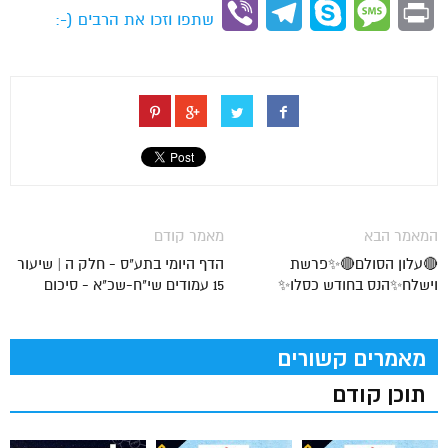
Link
Viber
Telegram
Skype
Message
Print
שתפו וזכו את הרבים (-:
המאמר הבא
מאמר קודם
🔴עלון הסולם🔴✨פרשת
הדף היומי בתע"ס - חלק ה | שיעור
וישלח✨הנס בחודש כסלו✨
15 עמודים שי"ח-שכ"א - סיכום
מאמרים קשורים
תוכן קודם