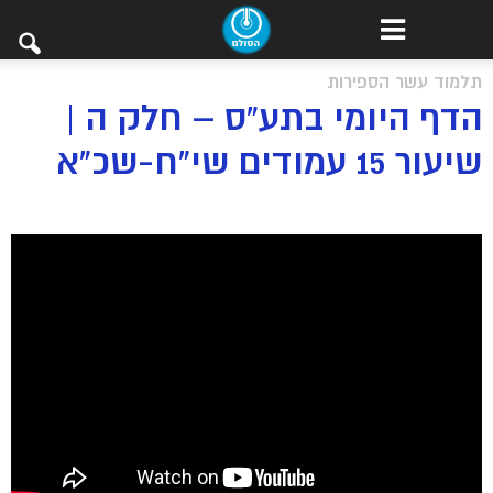
תלמוד עשר הספירות
הדף היומי בתע”ס – חלק ה |
שיעור 15 עמודים שי”ח-שכ”א