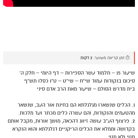
⏱️ זמן קריאה משוער:
2 דקות
שיעור 15 – תלמוד עשר הספירות – דף היומי – חלק ה’
סיכום בנקודות עמוד שי”ח – שי”ט – ט”ו כסלו תש”ף
בית מדרש הסולם – שיעור מאת הרב אדם סיני
1. הכלים שנשארו מגלגלתא הם בחינת אור העב, שנשאר
מהטעמים והנקודות, והם עשרה כלים מכתר ועד מלכות.
2. פרצוף הע”ב עושה זיווג דהכאה, מושך אורות, מקבל אותם
בקדושה וממלא את הכלים הריקניים דגלגלתא והוא הנקרא
מטי ולא מטי.