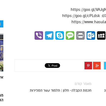
https
ה
Viber
Telegram
Skype
Message
Outlook.com
Print
MySpace
Gmai
אי
מאמר קודם
חכמת הקבלה- חלון | תלמוד עשר הספירות
מג
הק