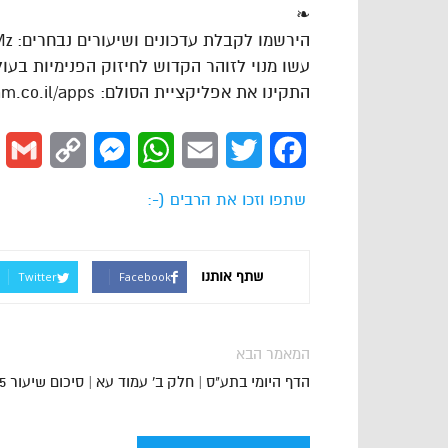
❧
הירשמו לקבלת עדכונים ושיעורים נבחרים: https://goo.gl/VAJgMz
עשו מנוי לזוהר הקדוש לחיזוק הפנימיות בעולם: ://goo.gl/cPLdsk
התקינו את אפליקציית הסולם: https://www.hasulam.co.il/apps
l
Copy
Messenger
WhatsApp
Email
Twitter
Facebook
Link
שתפו וזכו את הרבים (-:
שתף אותנו
Twitter
Facebook
המאמר הבא
הדף היומי בתע"ס | חלק ב' עמוד עא | סיכום שיעור 35