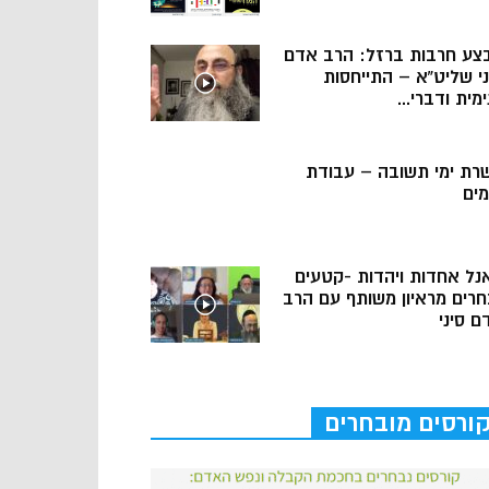
צע חרבות ברזל: הרב אדם
ני שליט”א – התייחסות
מית ודברי...
רת ימי תשובה – עבודת
מים
נל אחדות ויהדות -קטעים
חרים מראיון משותף עם הרב
ם סיני
ורסים מובחרים