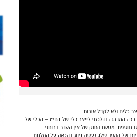
דככה המדרגה והלכתי לייצר כלי של בחי”ג – הכלי של
ו תוספת. מטעם החוק של אין העדר ברוחני.
יות של המסך שלו, נעשה זיווג דהכאה על המלגות