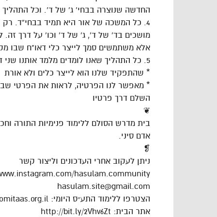
החדשה שנוצרה בבחי’ ג’ של ד’. וכל התהליך ש
4. כל המשכה של אור היא תמיד בבחי”ד. רק
מושכים בד’ של ד’, ג’ של ד’ וכו’ על דרך ז
אלא משתמשים סמך לייצר כלי דאו”ח שבו מק
5. כל התהליך שאנו לומדים מלמד אותנו שני דברים עיקריים.
* שהתפקיד שלנו הוא לייצר כלים ולא אורת
* מאפשר לנו הפרטיה, לראות את הפרטי שבכ
השלם דרך פרטיו
❦
בית מדרש הסולם ללימוד פנימיות התורה וח
אדם סיני.
❡
ניתן לעקוב אחרי העדכונים וליצור קשר
/www.instagram.com/hasulam.community
hasulam.site@gmail.com
הצטרפו ללימוד התע״ס היומי: https://dafhayomitaas.org.il
אתר הבית: http://bit.ly/2Vhv6Zt