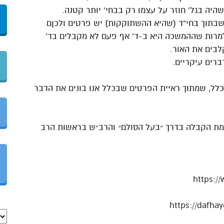
היה בגל’ חוזר על עצמו רק בבחי’ יותר קטנה.
 שבתוך בחי”ד (שהיא ההשתוקקות) יש פרטים ולכןם
ה. למרות שההמשכה היא ב-ד’ אף פעם לא מקבלים בד’
לבים את האור.
לל, שמתוך ראיית הפרטים שבכלל אנו בונים את הדבר
כמת הקבלה בדרך ״בעל הסולם״ והרב״ש בראשות הרב
https:/