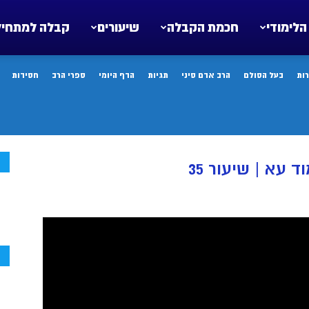
הלימודי
חכמת הקבלה
שיעורים
קבלה למתחיל
ות
בעל הסולם
הרב אדם סיני
תגיות
הדף היומי
ספרי הרב
חסידות
ח
 עא | שיעור 35
ח