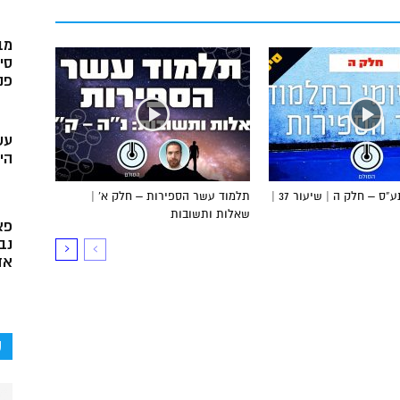
מב
סי
פני
עש
הי
הדף היומי בתע”ס – חלק ה | שיעור 37 |
תלמוד עשר הספירות – חלק א’ |
שאלות ותשובות
פא
נב
אד
ק