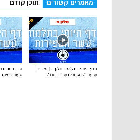
מאמרים קשורים
תוכן קודם
הדף היומי בתע”ס – חלק ה | סיכום |
שיעור 36 עמודים שנ”ו – שנ”ז
סעודת סיום