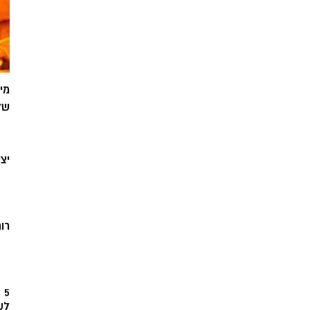
מי
של
יצ
רוח
5
לש