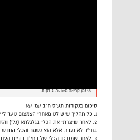
⏱️ זמן קריאה משוער:
2 דקות
סיכום בנקודות תע”ס ח”ב עמ’ עא
1. כל תהליך שיש לנו מאחרי הצמצום נועד לייצר כלים ולא לקבל אורות
2. לאחר שיצרתי את הכלי בגלגלתא (גל’) והז
בחי”ד לא נעדר, אלא הוא נשמר והכלי החדש ז
3. לאחר שמזדכך הכלי של בחי”ד דהיינו העוב