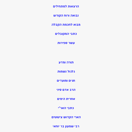
הרצאות למתחילים
נבואה ורוח הקודש
מ
בוא לחכמת הקבלה
כתבי המקובלים
ע
שר ספירות
תורה ומדע
גלגול נשמות
חגים ומועדים
הרב אדם סיני
אחרית הימים
כתבי האר”י
הארי הקדוש ציטוטים
רבי שמעון בר יוחאי