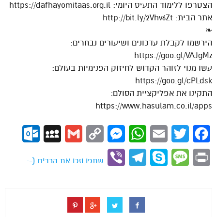
הצטרפו ללימוד התע״ס היומי: https://dafhayomitaas.org.il
אתר הבית: http://bit.ly/2Vhv6Zt
❧
הירשמו לקבלת עדכונים ושיעורים נבחרים:
https://goo.gl/VAJgMz
עשו מנוי לזוהר הקדוש לחיזוק הפנימיות בעולם:
https://goo.gl/cPLdsk
התקינו את אפליקציית הסולם:
https://www.hasulam.co.il/apps
ok.com
MySpace
Gmail
Copy
Messenger
WhatsApp
Email
Twitter
Facebook
Link
Viber
Telegram
Skype
Message
Print
שתפו וזכו את הרבים (-: