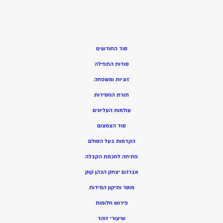
סוד החודשים
סודות התפילה
זוגיות ומשפחה
תורת החסידות
עולמות העליונים
סוד הצמצום
הקדמות בעל הסולם
פתיחה לחכמת הקבלה
אברהם יצחק הכהן קוק
מוסר ותיקון המידות
פירוש חלומות
שיעורי זוהר