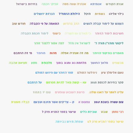
אגרת הקודש
אנומיתא
אנרגיה שווה מסה
אפיקי חכמה
בחירות בישראל
גילוי אליהו
גשמיות
היכל
הילולת הרמח"ל
הכרזת ירושלים
העונש על לימוד קבלה לנשים
הרב ברנדוון
התאמה על פי הקבלה
חודש טוב
חשיבות לימוד הזוהר
כי האדם עץ השדה
כישוף
לימוד חכמת הקבלה
ליקוטי מוהר"ן תורה ד'
לישראל אין מזל
למה אסור ללמוד זוהר
מאמרים בתיקוני הזוהר
מה זה אנרגיה אפלה
מהות
מוחמד
מי זה הרמבם
מכשפים
מלאך החושך
מלחמת גוג ומגוג בתנך
מלכודת
מסע
מציאת אהבה
נועם אלימלך ציון
ניוזלטר הסולם
ספר הזוהר עם פירוש הסולם
סקר בחירות לכנסת 2015
עא – קשה מאד להיות מפרסם
על הרמבם
עלינו לוותר על האגו שלנו.
פרשת השבוע שופטים
צום יז בתמוז
צום עשרה בטבת 2017
צמצום א
ק – צדיקים אשר מזגם וטבעם
קבלה מעשית
רבי נחמן
שבט
שבירת כלים
שיעור בספר התניא פרק ל
שיעור בספר התניא פרק לט
שפחה תירש גבירתה