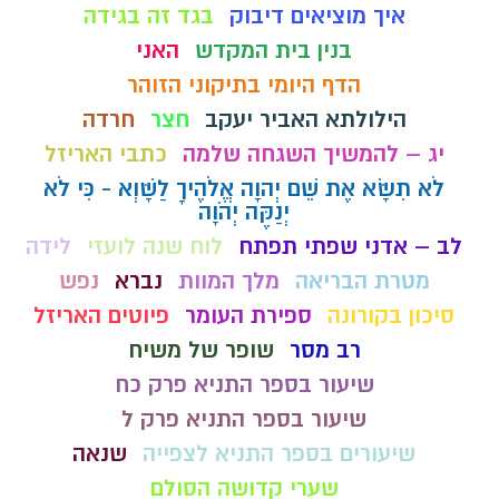
איך מוציאים דיבוק
בגד זה בגידה
בנין בית המקדש
האני
הדף היומי בתיקוני הזוהר
הילולתא האביר יעקב
חצר
חרדה
יג – להמשיך השגחה שלמה
כתבי האריזל
לֹא תִשָּׂא אֶת שֵׁם יְהוָה אֱלֹהֶיךָ לַשָּׁוְא - כִּי לֹא
יְנַקֶּה יְהֹוָה
לב – אדני שפתי תפתח
לוח שנה לועזי
לידה
מטרת הבריאה
מלך המוות
נברא
נפש
סיכון בקורונה
ספירת העומר
פיוטים האריזל
רב מסר
שופר של משיח
שיעור בספר התניא פרק כח
שיעור בספר התניא פרק ל
שיעורים בספר התניא לצפייה
שנאה
שערי קדושה הסולם