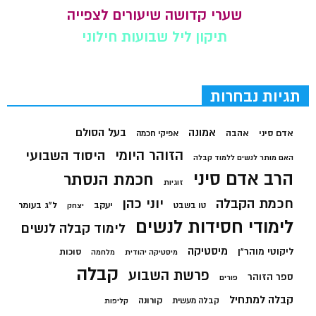
שערי קדושה שיעורים לצפייה
תיקון ליל שבועות חילוני
תגיות נבחרות
בעל הסולם
אמונה
אדם סיני
אהבה
אפיקי חכמה
הזוהר היומי
היסוד השבועי
האם מותר לנשים ללמוד קבלה
הרב אדם סיני
חכמת הנסתר
זוגיות
חכמת הקבלה
יוני כהן
יעקב
ל"ג בעומר
טו בשבט
יצחק
לימודי חסידות לנשים
לימוד קבלה לנשים
מיסטיקה
ליקוטי מוהר"ן
סוכות
מיסטיקה יהודית
מלחמה
קבלה
פרשת השבוע
ספר הזוהר
פורים
קבלה למתחיל
קורונה
קבלה מעשית
קליפות