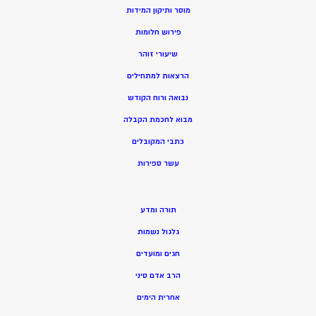
מוסר ותיקון המידות
פירוש חלומות
שיעורי זוהר
הרצאות למתחילים
נבואה ורוח הקודש
מ
בוא לחכמת הקבלה
כתבי המקובלים
ע
שר ספירות
תורה ומדע
גלגול נשמות
חגים ומועדים
הרב אדם סיני
אחרית הימים