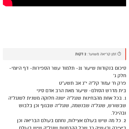
⏱️ זמן קריאה משוער:
2 דקות
סיכום בנקודות שיעור 31- תלמוד עשר הספירות- דף היומי-
חלק ג’
פרק ח’ עמוד קל”ה י”ג אב תשע”ט
בית מדרש הסולם- שיעור מאת הרב אדם סיני
1. בכל אחת מהבחינות שנגל”ה ישנה חלוקה משנית לשנגל”ה
שבשורש, שנגל”ה שבנשמה, שנגל”ה שבגוף וכן בלבוש
ובהיכל.
2. כל מה שיש בעולם אצילות, נחתם בעולם הבריאה וכן
ביצירה ובעשיה כך שכל ההבחנות שנגל”ה שיש בעולם