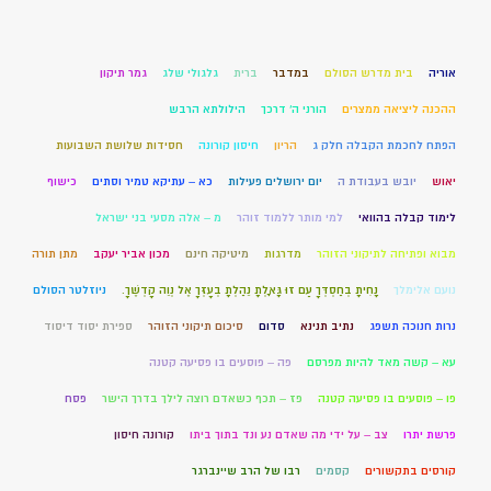
אוריה
בית מדרש הסולם
במדבר
ברית
גלגולי שלג
גמר תיקון
ההכנה ליציאה ממצרים
הורני ה' דרכך
הילולתא הרבש
הפתח לחכמת הקבלה חלק ג
הריון
חיסון קורונה
חסידות שלושת השבועות
יאוש
יובש בעבודת ה
יום ירושלים פעילות
כא – עתיקא טמיר וסתים
כישוף
לימוד קבלה בהוואי
למי מותר ללמוד זוהר
מ – אלה מסעי בני ישראל
מבוא ופתיחה לתיקוני הזוהר
מדרגות
מיטיקה חינם
מכון אביר יעקב
מתן תורה
נועם אלימלך
נָחִיתָ בְחַסְדְּךָ עַם זוּ גָּאָלְתָּ נֵהַלְתָּ בְעָזְּךָ אֶל נְוֵה קָדְשֶׁךָ.
ניוזלטר הסולם
נרות חנוכה תשפג
נתיב תנינא
סדום
סיכום תיקוני הזוהר
ספירת יסוד דיסוד
עא – קשה מאד להיות מפרסם
פה – פוסעים בו פסיעה קטנה
פו – פוסעים בו פסיעה קטנה
פז – תכף כשאדם רוצה לילך בדרך הישר
פסח
פרשת יתרו
צב – על ידי מה שאדם נע ונד בתוך ביתו
קורונה חיסון
קורסים בתקשורים
קסמים
רבו של הרב שיינברגר