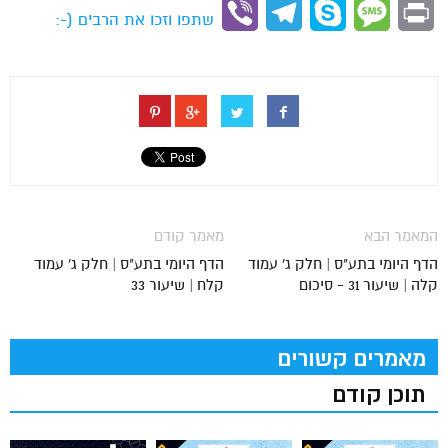
Link
Viber
Telegram
Skype
Message
Print
שתפו וזכו את הרבים (-:
המאמר הבא
מאמר קודם
הדף היומי בתע"ס | חלק ג' עמוד
הדף היומי בתע"ס | חלק ג' עמוד
קלה | שיעור 31 - סיכום
קלח | שיעור 33
מאמרים קשורים
תוכן קודם