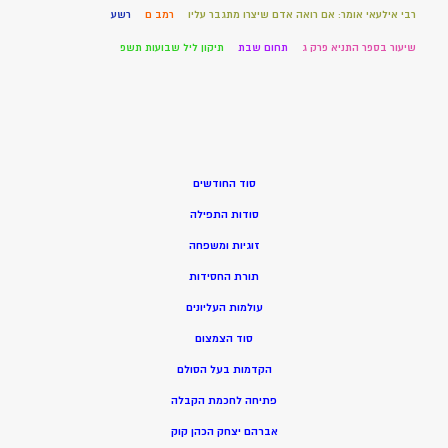
רבי אילעאי אומר: אם רואה אדם שיצרו מתגבר עליו
רמב ם
רשע
שיעור בספר התניא פרק ג
תחום שבת
תיקון ליל שבועות תשפ
סוד החודשים
סודות התפילה
זוגיות ומשפחה
תורת החסידות
עולמות העליונים
סוד הצמצום
הקדמות בעל הסולם
פתיחה לחכמת הקבלה
אברהם יצחק הכהן קוק