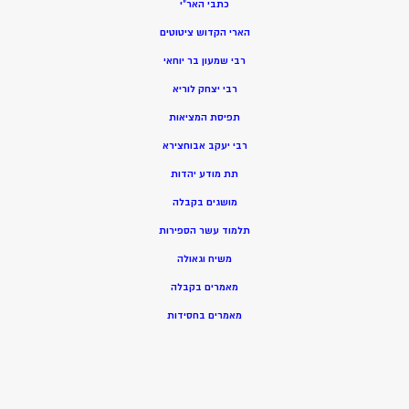
כתבי האר”י
הארי הקדוש ציטוטים
רבי שמעון בר יוחאי
רבי יצחק לוריא
תפיסת המציאות
רבי יעקב אבוחצירא
תת מודע יהדות
מושגים בקבלה
תלמוד עשר הספירות
משיח וגאולה
מאמרים בקבלה
מאמרים בחסידות