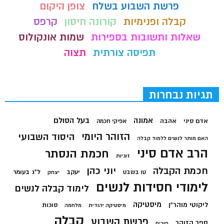
פרשת השבוע בשלח
צופן היקום
קבלה ופנימיות
קורונה חיסון
קרפס
שאלות ותשובות בספירות
שמות אונקולוס
תפיסה צורתית
תצוה
תגיות נבחרות
בעל הסולם
אמונה
אדם סיני
אהבה
אפיקי חכמה
הזוהר היומי
היסוד השבועי
האם מותר לנשים ללמוד קבלה
הרב אדם סיני
חכמת הנסתר
זוגיות
חכמת הקבלה
יוני כהן
יעקב
ל"ג בעומר
טו בשבט
יצחק
לימודי חסידות לנשים
לימוד קבלה לנשים
מיסטיקה
ליקוטי מוהר"ן
סוכות
מיסטיקה יהודית
מלחמה
קבלה
פרשת השבוע
ספר הזוהר
פורים