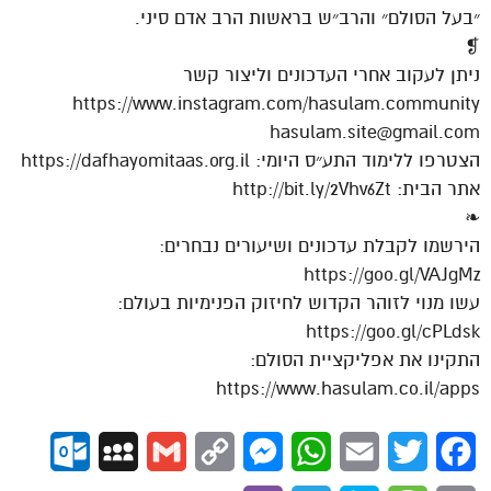
״בעל הסולם״ והרב״ש בראשות הרב אדם סיני.
❡
ניתן לעקוב אחרי העדכונים וליצור קשר
https://www.instagram.com/hasulam.community
hasulam.site@gmail.com
הצטרפו ללימוד התע״ס היומי: https://dafhayomitaas.org.il
אתר הבית: http://bit.ly/2Vhv6Zt
❧
הירשמו לקבלת עדכונים ושיעורים נבחרים:
https://goo.gl/VAJgMz
עשו מנוי לזוהר הקדוש לחיזוק הפנימיות בעולם:
https://goo.gl/cPLdsk
התקינו את אפליקציית הסולם:
https://www.hasulam.co.il/apps
ok.com
MySpace
Gmail
Copy
Messenger
WhatsApp
Email
Twitter
Facebook