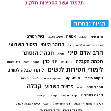
תלמוד עשר הספירות חלק ג
תגיות נבחרות
בעל הסולם
אמונה
אדם סיני
אהבה
אפיקי חכמה
הזוהר היומי
היסוד השבועי
האם מותר לנשים ללמוד קבלה
הרב אדם סיני
חכמת הנסתר
זוגיות
חכמת הקבלה
יוני כהן
יעקב
ל"ג בעומר
טו בשבט
יצחק
לימודי חסידות לנשים
לימוד קבלה לנשים
מיסטיקה
ליקוטי מוהר"ן
סוכות
מיסטיקה יהודית
מלחמה
קבלה
פרשת השבוע
ספר הזוהר
פורים
קבלה למתחיל
קורונה
קבלה מעשית
קליפות
שיעורי קבלה לנשים
רבי ברוך שלום הלוי אשלג
רבי חיים ויטאל
רשבי