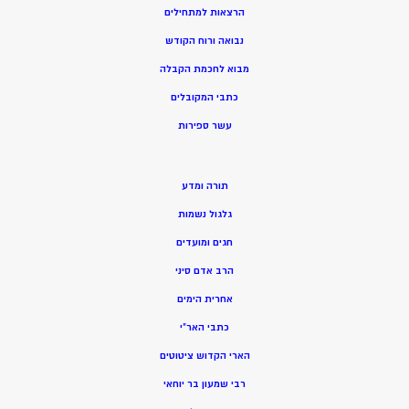
הרצאות למתחילים
נבואה ורוח הקודש
מ
בוא לחכמת הקבלה
כתבי המקובלים
ע
שר ספירות
תורה ומדע
גלגול נשמות
חגים ומועדים
הרב אדם סיני
אחרית הימים
כתבי האר”י
הארי הקדוש ציטוטים
רבי שמעון בר יוחאי