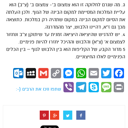
3. מה שגרם לחלוקה זו הוא צמצום ב’- צמצום ב’ (צ”ב) הוא
עליית המלכות המסיימת למקום הבינה של הגוף. ולכן העלתה
את הסיום למקום הבינה במקום שתהיה רק במלכות. כתוצאה
מכך גם ז”א, דהיינו הלבוש, יצר מהמדרגה.
4. יש להדגיש שהיציאה היציאה זמנית עד שיתוקן צ”ב ונחזור
לצמצום א’ (צ”א) והלבוש וההיכל יחזרו להיות פנימיים.
5 מדור הקבע של הקליפות הוא בין הלבוש לגוף – בין הכלים
הפנימיים לאלו החיצוניים.
ok.com
MySpace
Gmail
Copy
Messenger
WhatsApp
Email
Twitter
Facebook
Link
Viber
Telegram
Skype
Message
Print
שתפו וזכו את הרבים (-: