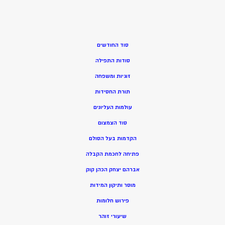
סוד החודשים
סודות התפילה
זוגיות ומשפחה
תורת החסידות
עולמות העליונים
סוד הצמצום
הקדמות בעל הסולם
פתיחה לחכמת הקבלה
אברהם יצחק הכהן קוק
מוסר ותיקון המידות
פירוש חלומות
שיעורי זוהר