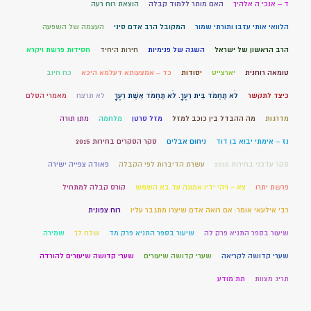
ד – אנכי ה אלהיך
האם מותר ללמוד קבלה
הוצאת רוח רעה
הלוואי אותי עזבו ותורתי שמור
המקובל הרב אדם סיני
העצמה של השפעה
הרב הראשון של ישראל
השגה של פנימיות
חירות היחיד
חסידות פרשת ויקרא
טומאה רוחנית
יארצייט
יסודות
כד – אמצעותא דעלמא היכא
כח חיוב
כיצד לתקשר
לֹא תַחְמֹד בֵּית רֵעֶךָ. לֹא תַחְמֹד אֵשֶׁת רֵעֶךָ
לא תרצח
מאמרי הסלם
מדרגות
מה ההבדל בין כוכב למזל
מזל סרטן
מלחמה
מתן תורה
נז – אימתי יבוא בן דוד
ניחום אבלים
סקר הסקרים בחירות 2015
סקר עדכני בחירות 2015
עשרת הדיברות לפי הקבלה
פאודה צפייה ישירה
פרשת יתרו
צא – ויהי ידיו אמונה עד בא השמש
קורס קבלה למתחיל
רבי אילעאי אומר: אם רואה אדם שיצרו מתגבר עליו
רוח צפונית
שיעור בספר התניא פרק לה
שיעור בספר התניא פרק מד
שלח לך
שמירה
שערי קדושה לקריאה
שערי קדושה שיעורים
שערי קדושה שיעורים להורדה
תריג מצוות
תת מודע