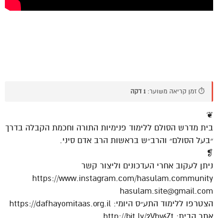
⏱️ זמן קריאה משוער:
1 דקה
❦
בית מדרש הסולם ללימוד פנימיות התורה וחכמת הקבלה בדרך
״בעל הסולם״ והרב״ש בראשות הרב אדם סיני.
❡
ניתן לעקוב אחרי העדכונים וליצור קשר
https://www.instagram.com/hasulam.community
hasulam.site@gmail.com
הצטרפו ללימוד התע״ס היומי: https://dafhayomitaas.org.il
אתר הבית: http://bit.ly/2Vhv6Zt