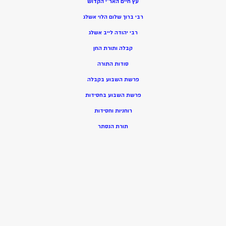
עץ חיים האר”י הקדוש
רבי ברוך שלום הלוי אשלג
רבי יהודה לייב אשלג
קבלה ותורת החן
סודות התורה
פרשת השבוע בקבלה
פרשת השבוע בחסידות
רוחניות וחסידות
תורת הנסתר