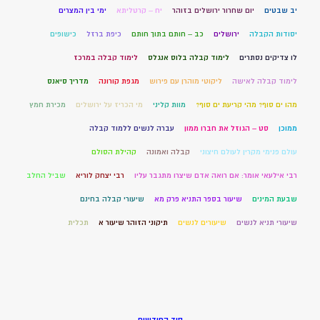
יב שבטים
יום שחרור ירושלים בזוהר
יח – קרטליתא
ימי בין המצרים
יסודות הקבלה
ירושלים
כב – חותם בתוך חותם
כיפת ברזל
כישופים
לו צדיקים נסתרים
לימוד קבלה בלוס אנגלס
לימוד קבלה במרכז
לימוד קבלה לאישה
ליקוטי מוהרן עם פירוש
מגפת קורונה
מדריך סיאנס
מהו ים סוף? מהי קריעת ים סוף?
מוות קליני
מי הכריז על ירושלים
מכירת חמץ
ממוכן
סט – הגוזל את חברו ממון
עברה לנשים ללמוד קבלה
עולם פנימי מקרין לעולם חיצוני
קבלה ואמונה
קהילת הסולם
רבי אילעאי אומר: אם רואה אדם שיצרו מתגבר עליו
רבי יצחק לוריא
שביל החלב
שבעת המינים
שיעור בספר התניא פרק מא
שיעורי קבלה בחינם
שיעורי תניא לנשים
שיעורים לנשים
תיקוני הזוהר שיעור א
תכלית
סוד החודשים