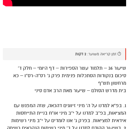
⏱️ זמן קריאה משוער:
2 דקות
שיעור 36 – תלמוד עשר הספירות – דף היומי – חלק ד’
סיכום בנקודות הסתכלות פנימית פרק ג’ רס”ה-רס”ו – כא
מרחשון תש”ף
בית מדרש הסולם – שיעור מאת הרב אדם סיני
1. בפ”א למדנו על ה’ מיני זיווגים דהכאה, שזה המפגש עם
המציאות, בפ”ב למדנו על י”ב מיני או”ח בניית התייחסות
אידאית למציאות. בפרק ג’ אנו לומדים על י”ב מיני רשימות
2. בשיעור הקודם למדנו על ב’ מיני רשימות הנקראים רשימה