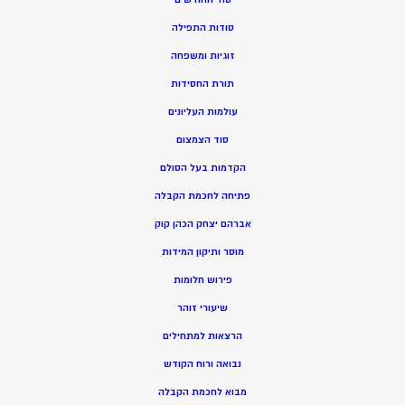
סודות התפילה
זוגיות ומשפחה
תורת החסידות
עולמות העליונים
סוד הצמצום
הקדמות בעל הסולם
פתיחה לחכמת הקבלה
אברהם יצחק הכהן קוק
מוסר ותיקון המידות
פירוש חלומות
שיעורי זוהר
הרצאות למתחילים
נבואה ורוח הקודש
מ
בוא לחכמת הקבלה