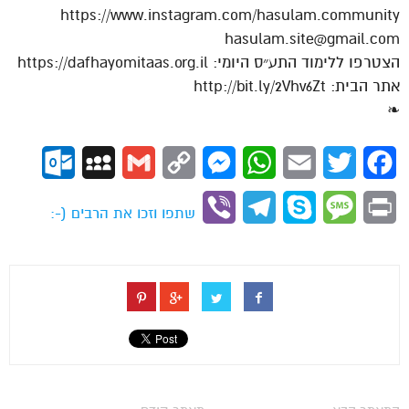
https://www.instagram.com/hasulam.community
hasulam.site@gmail.com
הצטרפו ללימוד התע״ס היומי: https://dafhayomitaas.org.il
אתר הבית: http://bit.ly/2Vhv6Zt
❧
ok.com
MySpace
Gmail
Copy
Messenger
WhatsApp
Email
Twitter
Facebook
Link
Viber
Telegram
Skype
Message
Print
שתפו וזכו את הרבים (-: