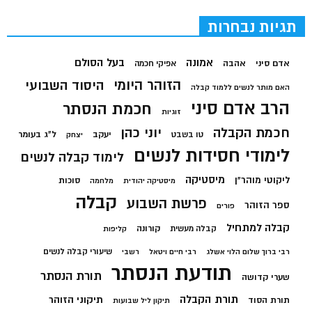
תגיות נבחרות
בעל הסולם
אמונה
אדם סיני
אהבה
אפיקי חכמה
הזוהר היומי
היסוד השבועי
האם מותר לנשים ללמוד קבלה
הרב אדם סיני
חכמת הנסתר
זוגיות
חכמת הקבלה
יוני כהן
יעקב
ל"ג בעומר
טו בשבט
יצחק
לימודי חסידות לנשים
לימוד קבלה לנשים
מיסטיקה
ליקוטי מוהר"ן
סוכות
מיסטיקה יהודית
מלחמה
קבלה
פרשת השבוע
ספר הזוהר
פורים
קבלה למתחיל
קורונה
קבלה מעשית
קליפות
שיעורי קבלה לנשים
רבי ברוך שלום הלוי אשלג
רבי חיים ויטאל
רשבי
תודעת הנסתר
תורת הנסתר
שערי קדושה
תורת הקבלה
תיקוני הזוהר
תורת הסוד
תיקון ליל שבועות