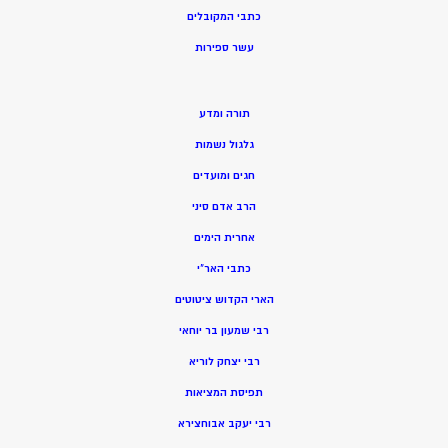
כתבי המקובלים
ע
שר ספירות
תורה ומדע
גלגול נשמות
חגים ומועדים
הרב אדם סיני
אחרית הימים
כתבי האר”י
הארי הקדוש ציטוטים
רבי שמעון בר יוחאי
רבי יצחק לוריא
תפיסת המציאות
רבי יעקב אבוחצירא