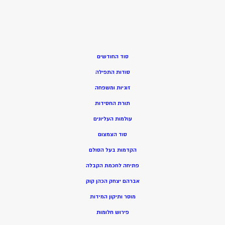
סוד החודשים
סודות התפילה
זוגיות ומשפחה
תורת החסידות
עולמות העליונים
סוד הצמצום
הקדמות בעל הסולם
פתיחה לחכמת הקבלה
אברהם יצחק הכהן קוק
מוסר ותיקון המידות
פירוש חלומות