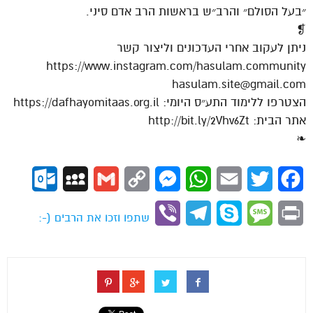
״בעל הסולם״ והרב״ש בראשות הרב אדם סיני.
❡
ניתן לעקוב אחרי העדכונים וליצור קשר
https://www.instagram.com/hasulam.community
hasulam.site@gmail.com
הצטרפו ללימוד התע״ס היומי: https://dafhayomitaas.org.il
אתר הבית: http://bit.ly/2Vhv6Zt
❧
ok.com
MySpace
Gmail
Copy
Messenger
WhatsApp
Email
Twitter
Facebook
Link
Viber
Telegram
Skype
Message
Print
שתפו וזכו את הרבים (-: