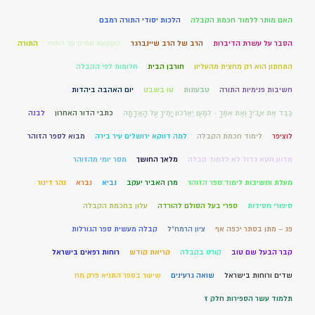
האם מותר ללמוד חכמת הקבלה
הלכות יסודי התורה רמבם
הסבר על עשרת הדיברות
הרב של הרב שיינברגר
השפעת סמים על המוח
התורה
התחתון הוא רק מחצית מהעליון
חורבן הבית
חלומות לפי הקבלה
חשיבות פנימיות התורה
טבעונות
טו בשבט
יום האהבה ביהדות
כַּבֵּד אֶת אָבִיךָ וְאֶת אִמֶּךָ - לְמַעַן יַאֲרִכוּן יָמֶיךָ עַל הָאֲדָמָה
כתבי הדור האחרון
לבנה
לוציפר
לימוד חכמת הקבלה
למה דווקא ירושלים עיר בירה
מבוא לספר הזוהר
מדוע חטא גדול לא ללמוד קבלה
מלאך החושך
מסר יומי מהזוהר
מעלת וחשיבות לימוד ספר הזוהר
מרן האביר יעקב
נביא
נברא
נהר דינור
סיפורי חסידות
ספרי בעל הסולם להורדה
עלון בחכמת הקבלה
פג – מתן בסתר יכפה אף
ציון הרמח"ל
קבלה מעשית ספר הגורלות
קבר הבעל שם טוב
קורס בקבלה
קריאת קודש
רוחות רפאים בישראל
שדים ורוחות בישראל
שואה גרעינים
שיעור בספר התניא פרק מח
תלמוד עשר הספירות חלק ז