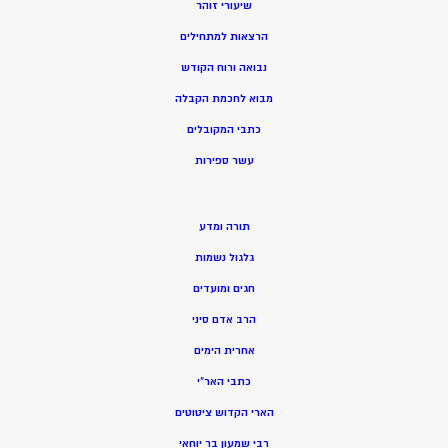
שיעורי זוהר
הרצאות למתחילים
נבואה ורוח הקודש
מ
בוא לחכמת הקבלה
כתבי המקובלים
ע
שר ספירות
תורה ומדע
גלגול נשמות
חגים ומועדים
הרב אדם סיני
אחרית הימים
כתבי האר”י
הארי הקדוש ציטוטים
רבי שמעון בר יוחאי