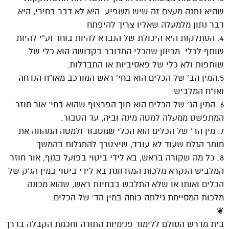
שהיא נתנה מעצם זה שיש משפיע. היא לא דבר בחירי, היא
דבר נתון מלמעלה שאליו צריך להיפתח
4. הסתלקות היא היכולת של הנברא להיות בוחר וע”י להיות
שותף לכלי. מכיוון שהכלי המדובר בקדושה הוא כלי של
שותפות ולא כלי של פאסיביות או התבדלות.
5.המין הב’ של הכלים הוא בחי’ ראש המורכב מאו”ח הנדחה
ואו”ח המלביש
6. המין הג’ של הכלים הוא תוך הפרצוף שהוא בחי’ אור חוזר
המתפשט ממעלה למטה מינה וביה, עד הטבור.
7. מין הד’ של הכלים הוא הכלי שמטבור ולמטה המהווה את
חומר הגלם שעוד לא עובד, שיצטרך להתגלות בהמשך.
8. כל מה שקורה בראש, בא לידי ביטוי בפועל בגוף, אור חוזר
המלביש הנקרא מלכות המזדווגת בא לידי ביטוי במין הג’ק של
הכלים ואותו או שלא התלבש בבחינת ראש, שהוא מכונה
מלכות המסיימת גילתה כוחה במין הד’ של הכלים.
❦
בית מדרש הסולם ללימוד פנימיות התורה וחכמת הקבלה בדרך