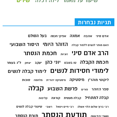
שיעור על מאמר "לילה דכלה"
שירים
תגיות נבחרות
בעל הסולם
אמונה
אדם סיני
אהבה
אפיקי חכמה
הזוהר היומי
היסוד השבועי
האם מותר לנשים ללמוד קבלה
הרב אדם סיני
חכמת הנסתר
זוגיות
חכמת הקבלה
יוני כהן
יעקב
ל"ג בעומר
טו בשבט
יצחק
לימודי חסידות לנשים
לימוד קבלה לנשים
מיסטיקה
ליקוטי מוהר"ן
סוכות
מיסטיקה יהודית
מלחמה
קבלה
פרשת השבוע
ספר הזוהר
פורים
קבלה למתחיל
קורונה
קבלה מעשית
קליפות
שיעורי קבלה לנשים
רבי ברוך שלום הלוי אשלג
רבי חיים ויטאל
רשבי
תודעת הנסתר
תורת הנסתר
שערי קדושה