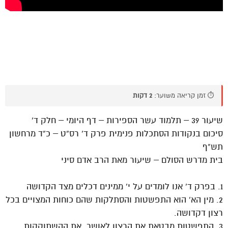
⏱️ זמן קריאה משוער:
2 דקות
שיעור 39 – תלמוד עשר הספירות – דף היומי – חלק ד’
סיכום בנקודות הסתכלות פנימית פרק ד’ רס”ט – כ”ד מרחשון
תש”ף
בית מדרש הסולם – שיעור מאת הרב אדם סיני
1. בפרק ד’ אנו לומדים על י’ ממינים דכלים מצד הקדושה
2. מין הא’ הוא התפשטות והסתלקות שהם כוחות המצויים בכל
רצון דקדושה.
3. התפשטות מבטאת את הרצון לאושר. את ההשתוקקות