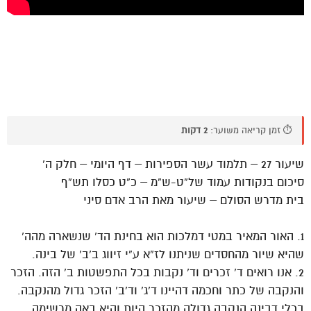
⏱️ זמן קריאה משוער:
2 דקות
שיעור 27 – תלמוד עשר הספירות – דף היומי – חלק ה’
סיכום בנקודות עמוד של”ט-ש”מ – כ”ט כסלו תש”ף
בית מדרש הסולם – שיעור מאת הרב אדם סיני
1. האור המאיר במטי דמלכות הוא בחינת הד’ שנשארה מהה’
שהיא שיור מהחסדים שניתנו לז”א ע”י זיווג ב’ב’ של בינה.
2. אנו רואים ד’ זכרים וד’ נקבות בכל התפשטות ב’ הזה. הזכר
והנקבה של כתר וחכמה דהיינו ד’ג’ וד’ב’ הזכר גדול מהנקבה.
בכלי דבינה הנקבה גדולה מהזכר היות והיא באה מרשימה