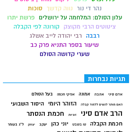
נהר די נור
נווה קדשך
סוכות
עלון הסולם: המלחמה על ירושלים
פרשת יתרו
ציטוטים הרבי מקוצק
קורונה לפי הקבלה
רבבה
רבי יהודה לייב אשלג
שיעור בספר התניא פרק כב
שערי קדושה הסולם
תגיות נבחרות
בעל הסולם
אמונה
אדם סיני
אהבה
אפיקי חכמה
הזוהר היומי
היסוד השבועי
האם מותר לנשים ללמוד קבלה
הרב אדם סיני
חכמת הנסתר
זוגיות
חכמת הקבלה
יוני כהן
יעקב
ל"ג בעומר
טו בשבט
יצחק