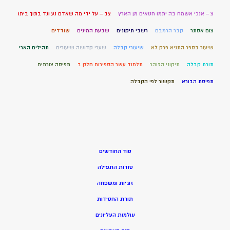
צ – אנכי אשמח בה יתמו חטאים מן הארץ
צב – על ידי מה שאדם נע ונד בתוך ביתו
צום אסתר
קבר הרמבם
רשבי תיקונים
שבעת המינים
שודדים
שיעור בספר התניא פרק לא
שיעורי קבלה
שערי קדושה שיעורים
תהילים הארי
תורת קבלה
תיקוני הזוהר
תלמוד עשר הספירות חלק ב
תפיסה צורתית
תפיסת הבורא
תקשור לפי הקבלה
סוד החודשים
סודות התפילה
זוגיות ומשפחה
תורת החסידות
עולמות העליונים