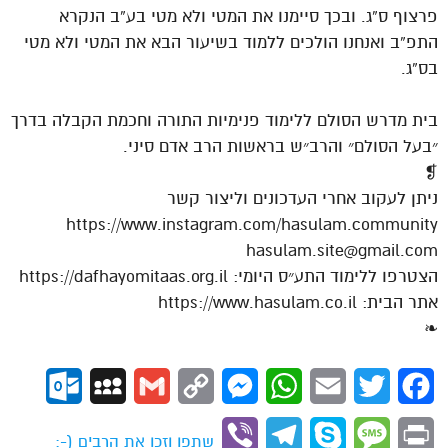
פרצוף ס”ג. ובכך סיימנו את המטי ולא מטי בע”ב הנקרא
התפ”ב ואנחנו הולכים ללמוד בשיעור הבא את המטי ולא מטי
בס”ג.
בית מדרש הסולם ללימוד פנימיות התורה וחכמת הקבלה בדרך
״בעל הסולם״ והרב״ש בראשות הרב אדם סיני.
❡
ניתן לעקוב אחרי העדכונים וליצור קשר
https://www.instagram.com/hasulam.community
hasulam.site@gmail.com
הצטרפו ללימוד התע״ס היומי: https://dafhayomitaas.org.il
אתר הבית: https://www.hasulam.co.il
❧
ok.com
MySpace
Gmail
Copy
Messenger
WhatsApp
Email
Twitter
Facebook
Link
Viber
Telegram
Skype
Message
Print
שתפו וזכו את הרבים (-: