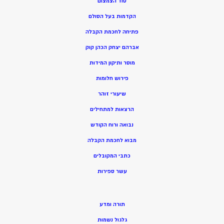
סוד הצמצום
הקדמות בעל הסולם
פתיחה לחכמת הקבלה
אברהם יצחק הכהן קוק
מוסר ותיקון המידות
פירוש חלומות
שיעורי זוהר
הרצאות למתחילים
נבואה ורוח הקודש
מ
בוא לחכמת הקבלה
כתבי המקובלים
ע
שר ספירות
תורה ומדע
גלגול נשמות