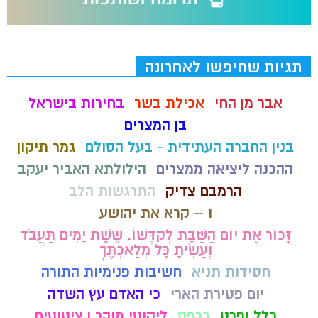
תגיות שחיפשו לאחרונה
אבר מן החי
אכילת בשר
בחירות בישראל
בן המצרים
בנין החברה העתידית - בעל הסולם
גמר תיקון
ההכנה ליציאה ממצרים
הילולתא האביר יעקב
הרמבם צדיק
התרגשות הלב
ו – קרא את יהושע
זָכוֹר אֶת יוֹם הַשַּׁבָּת לְקַדְּשׁוֹ. שֵׁשֶׁת יָמִים תַּעֲבֹד
וְעָשִׂיתָ כָּל מְלַאכְתֶּךָ
חסידות תניא
חשיבות פנימיות התורה
יום פטירת הארי
כי האדם עץ השדה
כלל ופרט
כרפס
ליקוטי מוהר ן ציטוטים