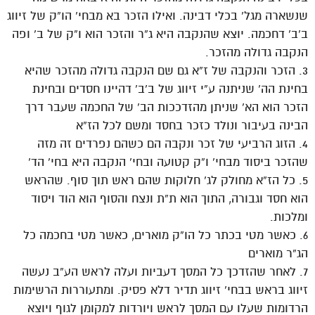
שנשארה מגל’ בכלי דבינה. ואילו הזכר בא מבחי’ הו”ק של זיווג
ב’ב’ דחכמה. יוצא שהנקבה היא ג”ר והזכר הוא ו”ק של ב’ ופה
הנקבה גדולה מהזכר.
3. הזכר והנקבה של ז”א גם שם הנקבה גדולה מהזכר שהיא
בחינת הה’ שניתנה ע”י זיווג של ב’ב’ דהיינו חסדים ובחינת
הזכר הוא הא’ שניתן מהזדככות הב’ של החכמה שעבר דרך
הבינה בעיבור ונולד כזכר בחסד ומשם לכל הז”א
4. הזוג הרביעי של זכר ונקבה הם כשהם נפרדים זה מזה
שהזכר ביסוד מבחי’ ו”ק קטועה ובחי’ הנקבה היא בחי’ הד’
5. כל הז”א מחולק לג’ חלוקות שהם ראש תוך סוף. שהראש
הוא חסד וגבורה, התוך הוא ת”ת ונצח והסוף הוא הוד ויסוד
ומלכות.
6. כאשר מטי בכתר כל הו”ק מוארים, כאשר מטי בחכמה כל
הג”ר מוארים
7. לאחר שהזדכך כל המסך דעביות ועלה לראש הע”ב נעשה
זיווג בראש בבחי’ זיווג תדיר דלא פסיק. ומתעוררות הרשימות
הרדומות שעלו עם המסך לראש ויורדות למקומן לגוף ויוצא