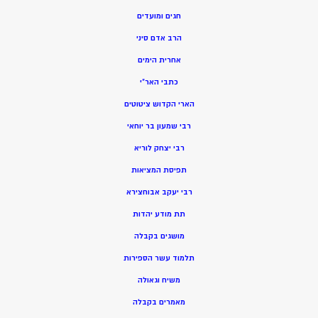
חגים ומועדים
הרב אדם סיני
אחרית הימים
כתבי האר”י
הארי הקדוש ציטוטים
רבי שמעון בר יוחאי
רבי יצחק לוריא
תפיסת המציאות
רבי יעקב אבוחצירא
תת מודע יהדות
מושגים בקבלה
תלמוד עשר הספירות
משיח וגאולה
מאמרים בקבלה