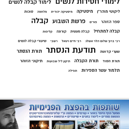
לימודי חסידות לנשים
לימוד קבלה לנשים
מיסטיקה
ליקוטי מוהר"ן
סוכות
מיסטיקה יהודית
מלחמה
קבלה
פרשת השבוע
ספר הזוהר
פורים
קבלה למתחיל
קורונה
קבלה מעשית
קליפות
שיעורי קבלה לנשים
רבי ברוך שלום הלוי אשלג
רבי חיים ויטאל
רשבי
תודעת הנסתר
תורת הנסתר
שערי קדושה
תורת הקבלה
תיקוני הזוהר
תורת הסוד
תיקון ליל שבועות
תלמוד עשר הספירות
תפילה