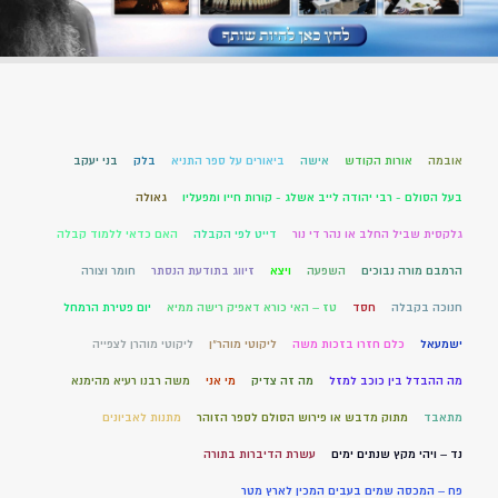
אובמה
אורות הקודש
אישה
ביאורים על ספר התניא
בלק
בני יעקב
בעל הסולם - רבי יהודה לייב אשלג - קורות חייו ומפעליו
גאולה
גלקסית שביל החלב או נהר די נור
דייט לפי הקבלה
האם כדאי ללמוד קבלה
הרמבם מורה נבוכים
השפעה
ויצא
זיווג בתודעת הנסתר
חומר וצורה
חנוכה בקבלה
חסד
טז – האי כורא דאפיק רישה ממיא
יום פטירת הרמחל
ישמעאל
כלם חזרו בזכות משה
ליקוטי מוהר"ן
ליקוטי מוהרן לצפייה
מה ההבדל בין כוכב למזל
מה זה צדיק
מי אני
משה רבנו רעיא מהימנא
מתאבד
מתוק מדבש או פירוש הסולם לספר הזוהר
מתנות לאביונים
נד – ויהי מקץ שנתים ימים
עשרת הדיברות בתורה
פח – המכסה שמים בעבים המכין לארץ מטר