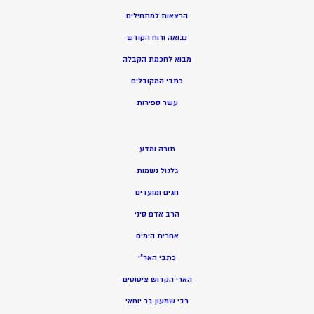
הרצאות למתחילים
נבואה ורוח הקודש
מ
בוא לחכמת הקבלה
כתבי המקובלים
ע
שר ספירות
תורה ומדע
גלגול נשמות
חגים ומועדים
הרב אדם סיני
אחרית הימים
כתבי האר”י
הארי הקדוש ציטוטים
רבי שמעון בר יוחאי