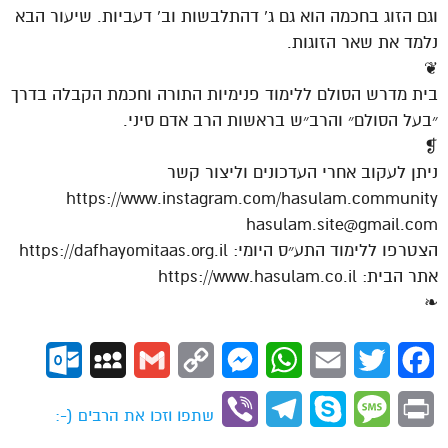
וגם הזוג בחכמה הוא גם ג’ דהתלבשות וב’ דעביות. שיעור הבא
נלמד את שאר הזוגות.
❦
בית מדרש הסולם ללימוד פנימיות התורה וחכמת הקבלה בדרך
״בעל הסולם״ והרב״ש בראשות הרב אדם סיני.
❡
ניתן לעקוב אחרי העדכונים וליצור קשר
https://www.instagram.com/hasulam.community
hasulam.site@gmail.com
הצטרפו ללימוד התע״ס היומי: https://dafhayomitaas.org.il
אתר הבית: https://www.hasulam.co.il
❧
ok.com
MySpace
Gmail
Copy
Messenger
WhatsApp
Email
Twitter
Facebook
Link
Viber
Telegram
Skype
Message
Print
שתפו וזכו את הרבים (-: