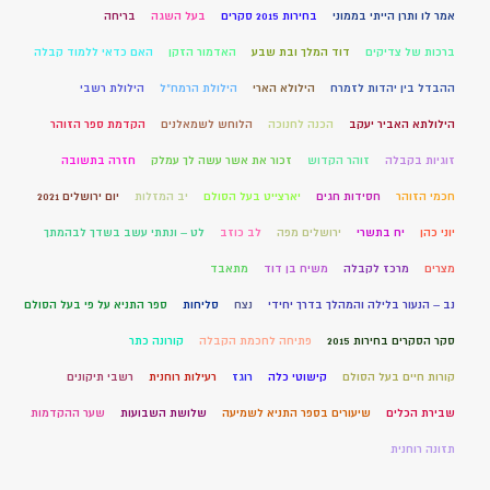
אמר לו ותרן הייתי בממוני
בחירות 2015 סקרים
בעל השגה
בריחה
ברכות של צדיקים
דוד המלך ובת שבע
האדמור הזקן
האם כדאי ללמוד קבלה
ההבדל בין יהדות לזמרח
הילולא הארי
הילולת הרמח"ל
הילולת רשבי
הילולתא האביר יעקב
הכנה לחנוכה
הלוחש לשמאלנים
הקדמת ספר הזוהר
זוגיות בקבלה
זוהר הקדוש
זכור את אשר עשה לך עמלק
חזרה בתשובה
חכמי הזוהר
חסידות חגים
יארצייט בעל הסולם
יב המזלות
יום ירושלים 2021
יוני כהן
יח בתשרי
ירושלים מפה
לב כוזב
לט – ונתתי עשב בשדך לבהמתך
מצרים
מרכז לקבלה
משיח בן דוד
מתאבד
נב – הנעור בלילה והמהלך בדרך יחידי
נצח
סליחות
ספר התניא על פי בעל הסולם
סקר הסקרים בחירות 2015
פתיחה לחכמת הקבלה
קורונה כתר
קורות חיים בעל הסולם
קישוטי כלה
רוגז
רעילות רוחנית
רשבי תיקונים
שבירת הכלים
שיעורים בספר התניא לשמיעה
שלושת השבועות
שער ההקדמות
תזונה רוחנית