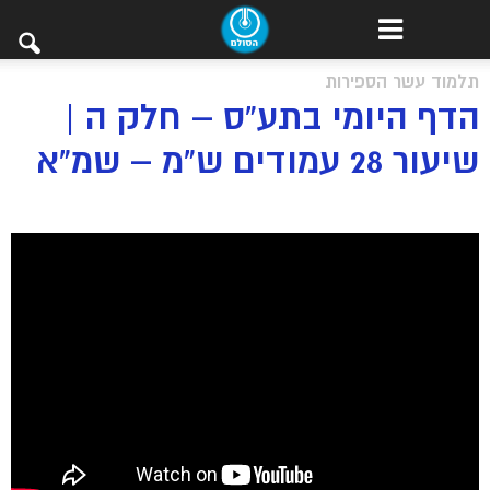
תלמוד עשר הספירות
הדף היומי בתע”ס – חלק ה |
שיעור 28 עמודים ש”מ – שמ”א