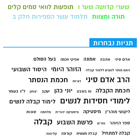
שערי קדושה שער ו
תופעות לוואי סמים קלים
תורה ומצוות
תלמוד עשר הספירות חלק ב
תגיות נבחרות
בעל הסולם
אמונה
אדם סיני
אהבה
אפיקי חכמה
הזוהר היומי
היסוד השבועי
האם מותר לנשים ללמוד קבלה
הרב אדם סיני
חכמת הנסתר
זוגיות
חכמת הקבלה
יוני כהן
יעקב
ל"ג בעומר
טו בשבט
יצחק
לימודי חסידות לנשים
לימוד קבלה לנשים
מיסטיקה
ליקוטי מוהר"ן
סוכות
מיסטיקה יהודית
מלחמה
קבלה
פרשת השבוע
ספר הזוהר
פורים
קבלה למתחיל
קורונה
קבלה מעשית
קליפות