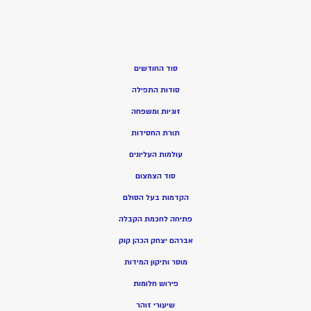
סוד החודשים
סודות התפילה
זוגיות ומשפחה
תורת החסידות
עולמות העליונים
סוד הצמצום
הקדמות בעל הסולם
פתיחה לחכמת הקבלה
אברהם יצחק הכהן קוק
מוסר ותיקון המידות
פירוש חלומות
שיעורי זוהר