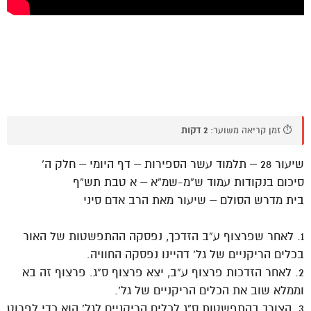
⏱️ זמן קריאה משוער:
2 דקות
שיעור 28 – תלמוד עשר הספירות – דף היומי – חלק ה’
סיכום בנקודות עמוד ש”מ-שמ”א – א טבת תש”ף
בית מדרש הסולם – שיעור מאת הרב אדם סיני
1. לאחר שפרצוף ע”ב הזדכך, נפסקה ההתפשטות של האור
בכלים הריקניים של גל’ דהיינו נפסקה החוויה.
2. לאחר הזדכות פרצוף ע”ב, יצא פרצוף ס”ג. פרצוף זה בא
וממלא שוב את הכלים הריקניים של גל’.
3. הצורך בהתפשטות ס”ג לכלים הריקניים לגל’ הוא כדי לפרוט