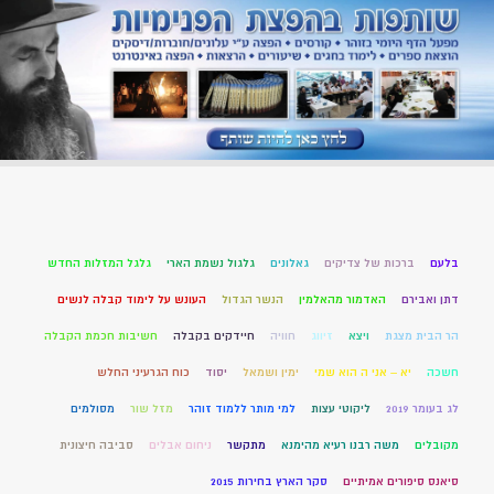
בלעם
ברכות של צדיקים
גאלונים
גלגול נשמת הארי
גלגל המזלות החדש
דתן ואבירם
האדמור מהאלמין
הנשר הגדול
העונש על לימוד קבלה לנשים
הר הבית מצגת
ויצא
זיווג
חוויה
חיידקים בקבלה
חשיבות חכמת הקבלה
חשכה
יא – אני ה הוא שמי
ימין ושמאל
יסוד
כוח הגרעיני החלש
לג בעומר 2019
ליקוטי עצות
למי מותר ללמוד זוהר
מזל שור
מסולמים
מקובלים
משה רבנו רעיא מהימנא
מתקשר
ניחום אבלים
סביבה חיצונית
סיאנס סיפורים אמיתיים
סקר הארץ בחירות 2015