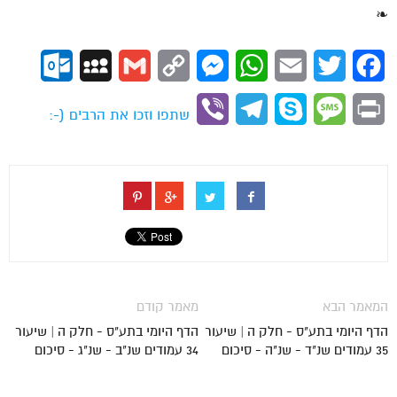
❧
ok.com
MySpace
Gmail
Copy
Messenger
WhatsApp
Email
Twitter
Facebook
Link
Viber
Telegram
Skype
Message
Print
שתפו וזכו את הרבים (-:
המאמר הבא
מאמר קודם
הדף היומי בתע"ס - חלק ה | שיעור
הדף היומי בתע"ס - חלק ה | שיעור
35 עמודים שנ"ד - שנ"ה - סיכום
34 עמודים שנ"ב - שנ"ג - סיכום