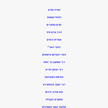
תורה ומדע
גלגול נשמות
חגים ומועדים
הרב אדם סיני
אחרית הימים
כתבי האר”י
הארי הקדוש ציטוטים
רבי שמעון בר יוחאי
רבי יצחק לוריא
תפיסת המציאות
רבי יעקב אבוחצירא
תת מודע יהדות
מושגים בקבלה
תלמוד עשר הספירות