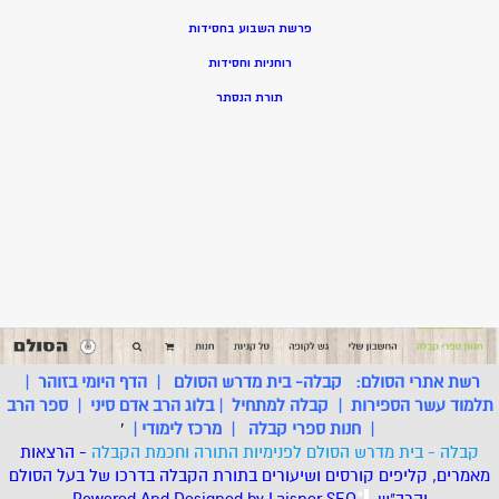
פרשת השבוע בחסידות
רוחניות וחסידות
תורת הנסתר
רשת אתרי הסולם:
קבלה- בית מדרש הסולם
|
הדף היומי בזוהר
|
תלמוד עשר הספירות
|
קבלה למתחיל
|
בלוג הרב אדם סיני
|
ספר הרב
|
חנות ספרי קבלה
|
מרכז לימודי
|
'
קבלה - בית מדרש הסולם לפנימיות התורה וחכמת הקבלה
- הרצאות
מאמרים, קליפים קורסים ושיעורים בתורת הקבלה בדרכו של בעל הסולם
והרב"ש.
.
*
SEO
Designed by Laisner
Powered And