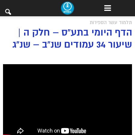
תלמוד עשר הספירות
הדף היומי בתע”ס – חלק ה |
שיעור 34 עמודים שנ”ב – שנ”ג