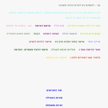
עב – לפעמים בא לאדם הרהור תשובה
עדיף לחפש את הודאי גם אם לא בטוח שהוא אפשרי להשגה מאשר להישאר במקום
שבאופן ודאי לא תושג בו האמת
עשר הדיברות ועשרת הספירות
פרט וכלל
צניעות האישה
קא – בקרוב עלי מרעים
קורות חיים הרב"ש
קישוטי הכלה
קמחא דפסחא
רבבה
רוחות רפאים ויקיפדיה
שידוך רוחני
שיעור בספר התניא פרק כא
שיעורי הלכות לנשים
שערי קדושה שער ג
תולדות חכמת הקבלה
תיקוני הזוהר מאמרים- הקדמה
תלמוד עשר הספירות חלק ג
תשעה באב תשסט
סוד החודשים
סודות התפילה
זוגיות ומשפחה