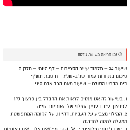
⏱️ זמן קריאה משוער:
1 דקה
שיעור 34 – תלמוד עשר הספירות – דף היומי – חלק ה’
סיכום בנקודות עמוד שנ”ב-שנ”ג – ח טבת תש”ף
בית מדרש הסולם – שיעור מאת הרב אדם סיני
1. בשיעור זה אנו מנסים לראות את ההבדל בין פרצוף ס”ג
לפרצוף ע”ב בעניין המילוי של האותיות הוי”ה.
2. המילוי מצביע על העביות, דהיינו, על הקומה המתפשטת
ממעלה למטה למדרגה.
3. ישנן ג’ סוגי מילואים: י’, א’, ו-ה’. מילואים אלו באים באותיות