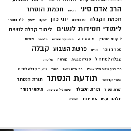
האם מותר לנשים ללמוד קבלה
הרב אדם סיני
חכמת הנסתר
זוגיות
חכמת הקבלה
יוני כהן
יעקב
ל"ג בעומר
טו בשבט
יצחק
לימודי חסידות לנשים
לימוד קבלה לנשים
מיסטיקה
ליקוטי מוהר"ן
סוכות
מיסטיקה יהודית
מלחמה
קבלה
פרשת השבוע
ספר הזוהר
פורים
קבלה למתחיל
קורונה
קבלה מעשית
קליפות
שיעורי קבלה לנשים
רבי ברוך שלום הלוי אשלג
רבי חיים ויטאל
רשבי
תודעת הנסתר
תורת הנסתר
שערי קדושה
תורת הקבלה
תיקוני הזוהר
תורת הסוד
תיקון ליל שבועות
תלמוד עשר הספירות
תפילה