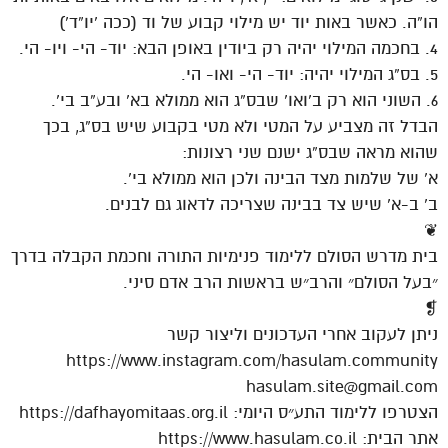
הו”ה. כאשר באות יוד יש מילוי קבוע של וד (ככה ‘יו”ד’)
4. בחכמה המילוי יהיה רק ביודין באופן הבא: יוד- הי- ויו- הי.
5. בס”ג המילוי יהיה: יוד- הי- ואו- הי.
6. השוני הוא רק ב’ואו’ שבס”ג הוא ממולא בא’ ובע”ב בי’.
הבדל זה מצביע על המטי ולא מטי בקבוע שיש בס”ג, בכך
שהוא מראה שבס”ג ישנם שני רצונות:
א’ של שלמות מצד הבינה ולכן הוא ממולא בי’.
ב’ ב-א’ שיש צד בבינה שצריכה לדאוג גם לבנים.
❦
בית מדרש הסולם ללימוד פנימיות התורה וחכמת הקבלה בדרך
״בעל הסולם״ והרב״ש בראשות הרב אדם סיני.
❡
ניתן לעקוב אחרי העדכונים וליצור קשר
https://www.instagram.com/hasulam.community
hasulam.site@gmail.com
הצטרפו ללימוד התע״ס היומי: https://dafhayomitaas.org.il
אתר הבית: https://www.hasulam.co.il