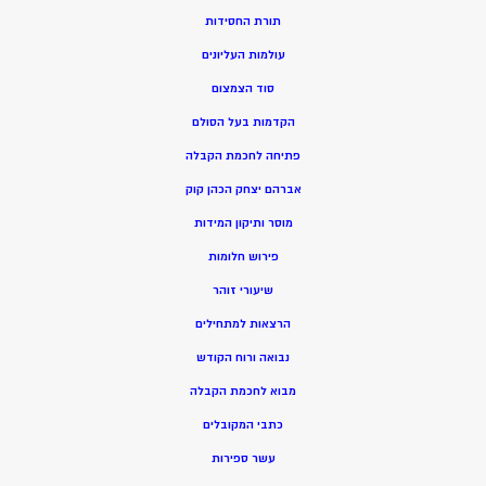
תורת החסידות
עולמות העליונים
סוד הצמצום
הקדמות בעל הסולם
פתיחה לחכמת הקבלה
אברהם יצחק הכהן קוק
מוסר ותיקון המידות
פירוש חלומות
שיעורי זוהר
הרצאות למתחילים
נבואה ורוח הקודש
מ
בוא לחכמת הקבלה
כתבי המקובלים
ע
שר ספירות