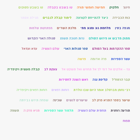
חינוך
חלקיק
חמישה חומשי תורה
טו בשבט בקבלה
טו בשבט פסוקים
כוח הכבידה
כיצד להתייחס לקורונה
לימוד קבלה לגברים
מגילת אסתר
מגפה בסין
מלחמת גוג ומגוג מתי
מלכת השדים
מפתחןות שלמות
מתוק מדבש או פירוש הסולם
נרות חנוכה תשפג
סגולה הארי הקדוש
ספר ההקדמות בעל הסולם
ספר סגולות הארי
עולם העשיה
עזא ועזאל
עשר הספירות
פרה אדומה
פרשה
צז – אלקים אל דמי לך אל תחרש ואל תשקט אל
צעקת לב
קבלה מעשית ויקיפדיה
קבר הרמח"ל
קליפת נגה
ראש השנה לחסידות
רבי נחמן מברסלב אומר היום שבו נולדת
רוחות רפאים
רוחות רפאים ויקיפדיה
שיעור בספר התניא פרק לב
שיעורים לנשים
שכינה
שפחה תירש גבירתה
תודעה רוחנית
תחתית עולם העשיה
תלמוד עשר הספירות
תניא פרק ה
תעופה
תפוח