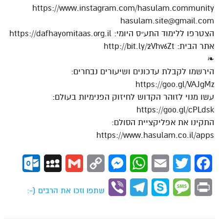
https://www.instagram.com/hasulam.community
hasulam.site@gmail.com
הצטרפו ללימוד התע״ס היומי: https://dafhayomitaas.org.il
אתר הבית: http://bit.ly/2Vhv6Zt
❧
הירשמו לקבלת עדכונים ושיעורים נבחרים:
https://goo.gl/VAJgMz
עשו מנוי לזוהר הקדוש לחיזוק הפנימיות בעולם:
https://goo.gl/cPLdsk
התקינו את אפליקציית הסולם:
https://www.hasulam.co.il/apps
ok.com
MySpace
Gmail
Copy
Messenger
WhatsApp
Email
Twitter
Facebook
Link
Viber
Telegram
Skype
Message
Print
שתפו וזכו את הרבים (-: