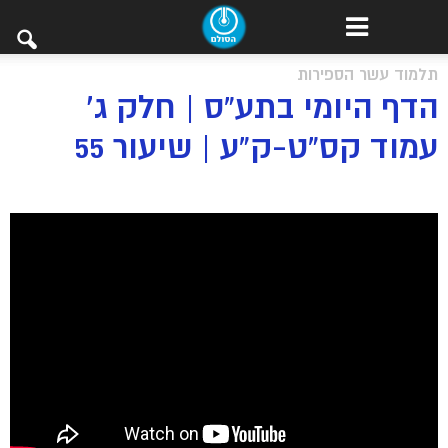
תלמוד עשר הספירות
הדף היומי בתע”ס | חלק ג’
עמוד קס”ט-ק”ע | שיעור 55