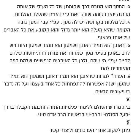
3. המסך הוא הגורם לכך שקומתן של כל הע”ס של אותה
מדרגה יהיו בקומה שווה, זאת ע”י האו”ח שמעלה המלכות.
4. כל מלכות בקדושה יש לה מסך. עפ”י עבי המסך גובה
הקומה שהיא מעלה הוא יותר גדול והוא הקובע את כל האברים
של אותו פרצוף.
5. ראובן הוא תמיד ראובן ושמעון הוא תמיד שמעון היות ויש
להם באופן בסיסי מסך שמהווה את צורת ההתייחסות שלהם
לחיים עפ”י מי שהם. ולכן כל האיברים הנפשיים שלהם המה
המיוחדים להם.
6. הערה* למרות שראובן הוא תמיד ראובן ושמעון הוא תמיד
שמעון ישנה אפשרות להתפתחות כל אחד בעצמו ועל זה נדבר
בשיעורים הבאים.
❦
בית מדרש הסולם ללימוד פנימיות התורה וחכמת הקבלה בדרך
״בעל הסולם״ והרב״ש בראשות הרב אדם סיני.
❡
ניתן לעקוב אחרי העדכונים וליצור קשר