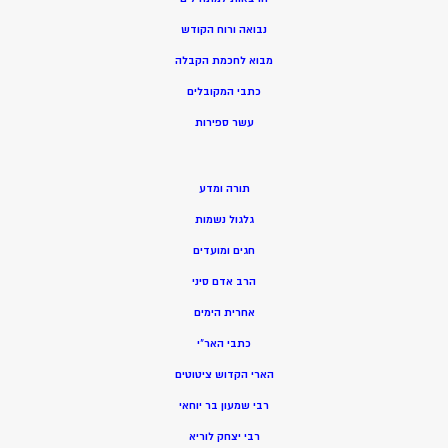
נבואה ורוח הקודש
מ
בוא לחכמת הקבלה
כתבי המקובלים
ע
שר ספירות
תורה ומדע
גלגול נשמות
חגים ומועדים
הרב אדם סיני
אחרית הימים
כתבי האר”י
הארי הקדוש ציטוטים
רבי שמעון בר יוחאי
רבי יצחק לוריא