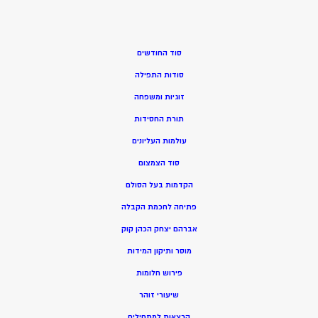
סוד החודשים
סודות התפילה
זוגיות ומשפחה
תורת החסידות
עולמות העליונים
סוד הצמצום
הקדמות בעל הסולם
פתיחה לחכמת הקבלה
אברהם יצחק הכהן קוק
מוסר ותיקון המידות
פירוש חלומות
שיעורי זוהר
הרצאות למתחילים