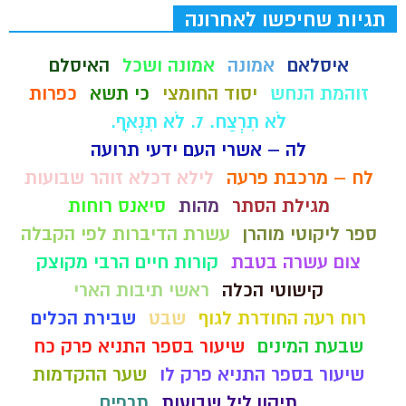
תגיות שחיפשו לאחרונה
איסלאם
אמונה
אמונה ושכל
האיסלם
זוהמת הנחש
יסוד החומצי
כי תשא
כפרות
לֹא תִרְצַח. 7. לֹא תִנְאָף.
לה – אשרי העם ידעי תרועה
לח – מרכבת פרעה
לילא דכלא זוהר שבועות
מגילת הסתר
מהות
סיאנס רוחות
ספר ליקוטי מוהרן
עשרת הדיברות לפי הקבלה
צום עשרה בטבת
קורות חיים הרבי מקוצק
קישוטי הכלה
ראשי תיבות הארי
רוח רעה החודרת לגוף
שבט
שבירת הכלים
שבעת המינים
שיעור בספר התניא פרק כח
שיעור בספר התניא פרק לו
שער ההקדמות
תיקון ליל שבועות
תרפים