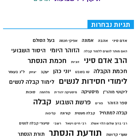
תגיות נבחרות
בעל הסולם
אמונה
אדם סיני
אהבה
אפיקי חכמה
הזוהר היומי
היסוד השבועי
האם מותר לנשים ללמוד קבלה
הרב אדם סיני
חכמת הנסתר
זוגיות
חכמת הקבלה
יוני כהן
יעקב
ל"ג בעומר
טו בשבט
יצחק
לימודי חסידות לנשים
לימוד קבלה לנשים
מיסטיקה
ליקוטי מוהר"ן
סוכות
מיסטיקה יהודית
מלחמה
קבלה
פרשת השבוע
ספר הזוהר
פורים
קבלה למתחיל
קורונה
קבלה מעשית
קליפות
שיעורי קבלה לנשים
רבי ברוך שלום הלוי אשלג
רבי חיים ויטאל
רשבי
תודעת הנסתר
תורת הנסתר
שערי קדושה