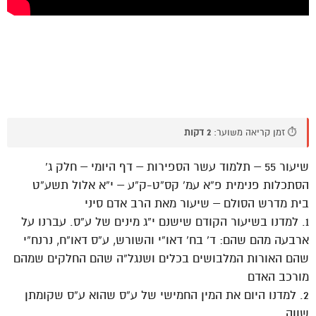
⏱️ זמן קריאה משוער:
2 דקות
שיעור 55 – תלמוד עשר הספירות – דף היומי – חלק ג’
הסתכלות פנימית פ”א עמ’ קס”ט-ק”ע – י”א אלול תשע”ט
בית מדרש הסולם – שיעור מאת הרב אדם סיני
1. למדנו בשיעור הקודם שישנם י”ג מינים של ע”ס. עברנו על
ארבעה מהם שהם: ד’ בח’ דאו”י והשורש, ע”ס דאו”ח, נרנח”י
שהם האורות המלבושים בכלים ושנגל”ה שהם החלקים שמהם
מורכב האדם
2. למדנו היום את המין החמישי של ע”ס שהוא ע”ס שקומתן
שווה.