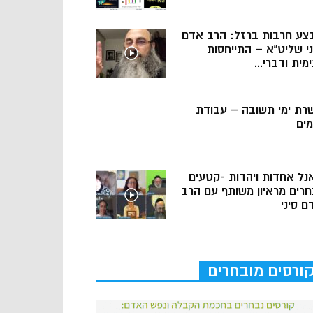
צע חרבות ברזל: הרב אדם
ני שליט”א – התייחסות
מית ודברי...
רת ימי תשובה – עבודת
מים
נל אחדות ויהדות -קטעים
חרים מראיון משותף עם הרב
ם סיני
ורסים מובחרים