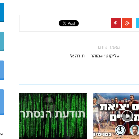
מאמר קודם
#ליקוטי #מוהרן - תורה א'