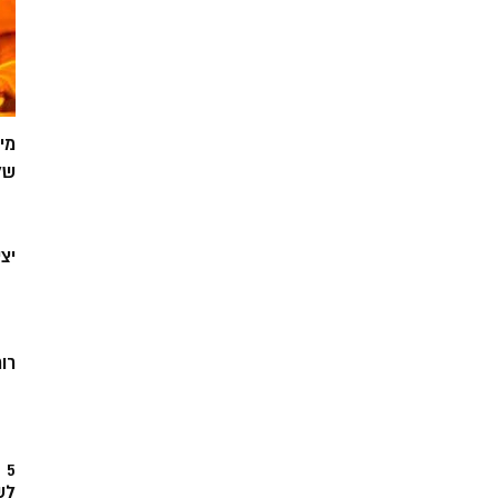
מי
של
יצ
רוח
5
לש