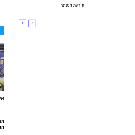
תודעת הנסתר
ה
אי
מג
הק