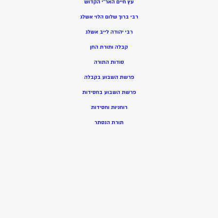
עץ חיים האר”י הקדוש
רבי ברוך שלום הלוי אשלג
רבי יהודה לייב אשלג
קבלה ותורת החן
סודות התורה
פרשת השבוע בקבלה
פרשת השבוע בחסידות
רוחניות וחסידות
תורת הנסתר