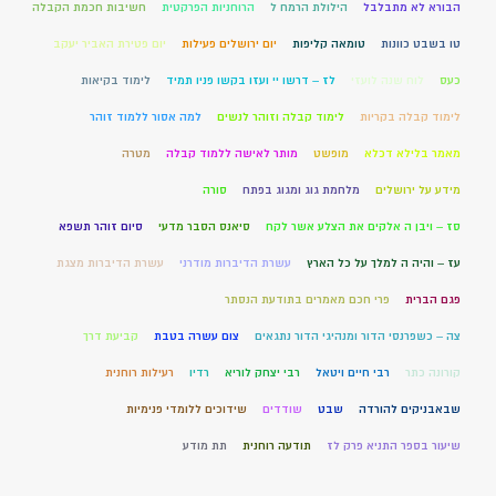
הבורא לא מתבלבל
הילולת הרמח ל
הרוחניות הפרקטית
חשיבות חכמת הקבלה
טו בשבט כוונות
טומאה קליפות
יום ירושלים פעילות
יום פטירת האביר יעקב
כעס
לוח שנה לועזי
לז – דרשו יי ועזו בקשו פניו תמיד
לימוד בקיאות
לימוד קבלה בקריות
לימוד קבלה וזוהר לנשים
למה אסור ללמוד זוהר
מאמר בלילא דכלא
מופשט
מותר לאישה ללמוד קבלה
מטרה
מידע על ירושלים
מלחמת גוג ומגוג בפתח
סורה
סז – ויבן ה אלקים את הצלע אשר לקח
סיאנס הסבר מדעי
סיום זוהר תשפא
עז – והיה ה למלך על כל הארץ
עשרת הדיברות מודרני
עשרת הדיברות מצגת
פגם הברית
פרי חכם מאמרים בתודעת הנסתר
צה – כשפרנסי הדור ומנהיגי הדור נתגאים
צום עשרה בטבת
קביעת דרך
קורונה כתר
רבי חיים ויטאל
רבי יצחק לוריא
רדיו
רעילות רוחנית
שבאבניקים להורדה
שבט
שודדים
שידוכים ללומדי פנימיות
שיעור בספר התניא פרק לז
תודעה רוחנית
תת מודע