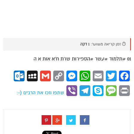
⏱️ זמן קריאה משוער:
1 דקה
01 #תלמוד #עשר #הספירות שו’ת ח’א אות א ה
ok.com
MySpace
Gmail
Copy
Messenger
WhatsApp
Email
Twitter
Facebook
Link
Viber
Telegram
Skype
Message
Print
שתפו וזכו את הרבים (-: