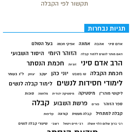
תקשור לפי הקבלה
תגיות נבחרות
בעל הסולם
אמונה
אדם סיני
אהבה
אפיקי חכמה
הזוהר היומי
היסוד השבועי
האם מותר לנשים ללמוד קבלה
הרב אדם סיני
חכמת הנסתר
זוגיות
חכמת הקבלה
יוני כהן
יעקב
ל"ג בעומר
טו בשבט
יצחק
לימודי חסידות לנשים
לימוד קבלה לנשים
מיסטיקה
ליקוטי מוהר"ן
סוכות
מיסטיקה יהודית
מלחמה
קבלה
פרשת השבוע
ספר הזוהר
פורים
קבלה למתחיל
קורונה
קבלה מעשית
קליפות
שיעורי קבלה לנשים
רבי ברוך שלום הלוי אשלג
רבי חיים ויטאל
רשבי