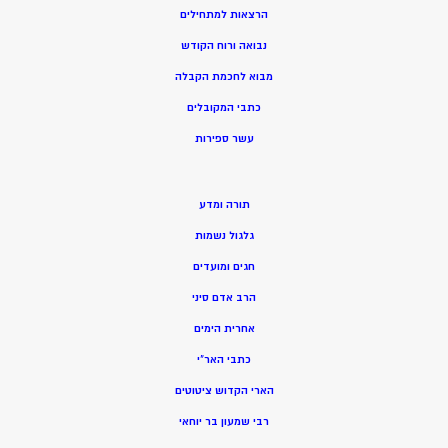
הרצאות למתחילים
נבואה ורוח הקודש
מ
בוא לחכמת הקבלה
כתבי המקובלים
ע
שר ספירות
תורה ומדע
גלגול נשמות
חגים ומועדים
הרב אדם סיני
אחרית הימים
כתבי האר”י
הארי הקדוש ציטוטים
רבי שמעון בר יוחאי