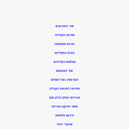
סוד החודשים
סודות התפילה
זוגיות ומשפחה
תורת החסידות
עולמות העליונים
סוד הצמצום
הקדמות בעל הסולם
פתיחה לחכמת הקבלה
אברהם יצחק הכהן קוק
מוסר ותיקון המידות
פירוש חלומות
שיעורי זוהר