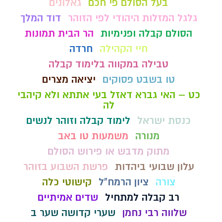
בעל הסולם פי חכם
גאלונים
גלגל המזלות היהודי לפי הזוהר
דוד המלך
הסולם קבלה ופנימיות
הר הבית תמונות
חיי הקהילה
חרדה
טבילה במקווה בלימוד קבלה
טו בשבט פסוקים
יציאה מצרים
כט – האי גברא דאזל בעי אתתא ולא קיהבי
לה
כנסת ישראל
לימוד קבלה וזוהר לנשים
מנורה
משמעות טו באב
מתוק מדבש או פירוש הסולם
עלון שבועי ביהדות
פרשת השבוע בזוהר
צורה
ציון הרמח"ל
קישוטי כלה
רב קבלה למתחיל
שדים אמיתיים
שלווה רבי נחמן
שערי קדושה שער ב