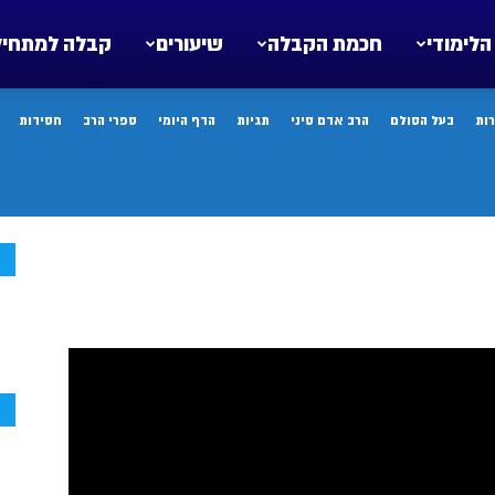
הלימודי
חכמת הקבלה
שיעורים
קבלה למתחיל
ות
בעל הסולם
הרב אדם סיני
תגיות
הדף היומי
ספרי הרב
חסידות
ח
ח