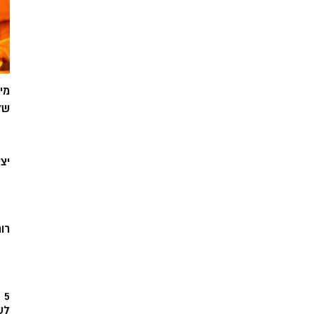
מי
של
יצ
רוח
5
לש