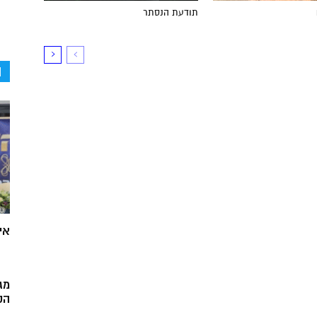
תודעת הנסתר
ה
אי
מג
הק