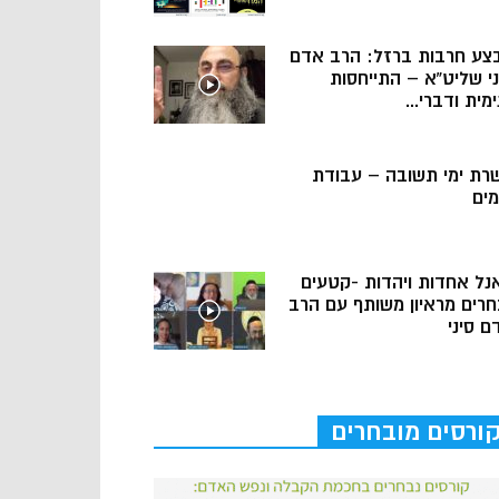
צע חרבות ברזל: הרב אדם
ני שליט”א – התייחסות
מית ודברי...
רת ימי תשובה – עבודת
מים
נל אחדות ויהדות -קטעים
חרים מראיון משותף עם הרב
ם סיני
ורסים מובחרים