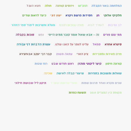
המלחמה באור הקבלה
הרב"ש
וירוסים קורונה
חולה
חטא העגל
חלקיקי אלוקי
חן
חסידות פרשת ויקרא
יעוץ זוגי
כיצד לראות שדים
לב נתיבות
לעתיד לבוא
מורה נבוכים רמבם
מעלת וחשיבות לימוד ספר הזוהר
מתי צום פורים
נה – אבא שאול אומר קובר מתים הייתי
נפש
סוכות בקבלה
סיטרא אחרא
סמאל
עלינו לוותר על האגו שלנו.
עשרת הדברות דף עבודה
פנים מאירות ומסבירות
ציון הארי
צמאה תשפג
קבר רבי יעקב אבוחצירא
קורונה חיסון
קיצר ליקוטי מוהרן
ראש חודש שבט
רוח שטות
שאלות ותשובות בספירות
שיעורי קבלה לאישה
שכינה
שנים מקרא ואחד תרגום שמות
שערי קדושה שער ד
תיקון ליל שבועות חילוני
תקופת בין המצרים 2019
תשעח כפרות