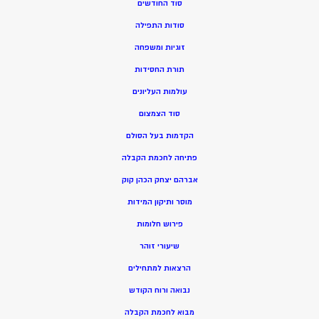
סוד החודשים
סודות התפילה
זוגיות ומשפחה
תורת החסידות
עולמות העליונים
סוד הצמצום
הקדמות בעל הסולם
פתיחה לחכמת הקבלה
אברהם יצחק הכהן קוק
מוסר ותיקון המידות
פירוש חלומות
שיעורי זוהר
הרצאות למתחילים
נבואה ורוח הקודש
מ
בוא לחכמת הקבלה