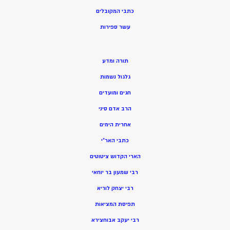
כתבי המקובלים
ע
שר ספירות
תורה ומדע
גלגול נשמות
חגים ומועדים
הרב אדם סיני
אחרית הימים
כתבי האר”י
הארי הקדוש ציטוטים
רבי שמעון בר יוחאי
רבי יצחק לוריא
תפיסת המציאות
רבי יעקב אבוחצירא