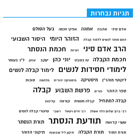
תגיות נבחרות
בעל הסולם
אמונה
אדם סיני
אהבה
אפיקי חכמה
הזוהר היומי
היסוד השבועי
האם מותר לנשים ללמוד קבלה
הרב אדם סיני
חכמת הנסתר
זוגיות
חכמת הקבלה
יוני כהן
יעקב
ל"ג בעומר
טו בשבט
יצחק
לימודי חסידות לנשים
לימוד קבלה לנשים
מיסטיקה
ליקוטי מוהר"ן
סוכות
מיסטיקה יהודית
מלחמה
קבלה
פרשת השבוע
ספר הזוהר
פורים
קבלה למתחיל
קורונה
קבלה מעשית
קליפות
שיעורי קבלה לנשים
רבי ברוך שלום הלוי אשלג
רבי חיים ויטאל
רשבי
תודעת הנסתר
תורת הנסתר
שערי קדושה
תורת הקבלה
תיקוני הזוהר
תורת הסוד
תיקון ליל שבועות