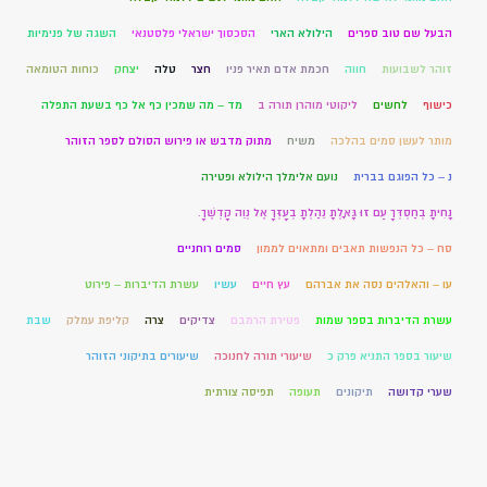
הבעל שם טוב ספרים
הילולא הארי
הסכסוך ישראלי פלסטנאי
השגה של פנימיות
זוהר לשבועות
חווה
חכמת אדם תאיר פניו
חצר
טלה
יצחק
כוחות הטומאה
כישוף
לחשים
ליקוטי מוהרן תורה ב
מד – מה שמכין כף אל כף בשעת התפלה
מותר לעשן סמים בהלכה
משיח
מתוק מדבש או פירוש הסולם לספר הזוהר
נ – כל הפוגם בברית
נועם אלימלך הילולא ופטירה
נָחִיתָ בְחַסְדְּךָ עַם זוּ גָּאָלְתָּ נֵהַלְתָּ בְעָזְּךָ אֶל נְוֵה קָדְשֶׁךָ.
סח – כל הנפשות תאבים ומתאוים לממון
סמים רוחניים
עו – והאלהים נסה את אברהם
עץ חיים
עשיו
עשרת הדיברות – פירוט
עשרת הדיברות בספר שמות
פטירת הרמבם
צדיקים
צרה
קליפת עמלק
שבת
שיעור בספר התניא פרק כ
שיעורי תורה לחנוכה
שיעורים בתיקוני הזוהר
שערי קדושה
תיקונים
תעופה
תפיסה צורתית