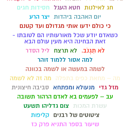
חג לאילנות
חטא העגל
חסידות חגים
יום האהבה ביהדות
יצר הרע
כי כולם ידעו אותי מגדולם ועד קטנם
כשאדם יודע שכל מאורעותיו הם לטובתו -
זאת הבחינה היא מעין עולם הבא
לֹא תִגְנֹב.
לא תרצח
ליל הסדר
למה אסור ללמוד זוהר
לשמה במעשה או לשמה בכוונה
מה – מחאת כפים בתפלה
מה זה לא לשמה
מזל גדי
מנעולא ומפתחא
סביבה חיצונית
עב – לפעמים בא לאדם הרהור תשובה
עשרת המכות
צום גדליהו תשעט
ציטוטים של רבנים
קליפות
שיעור בספר התניא פרק כז