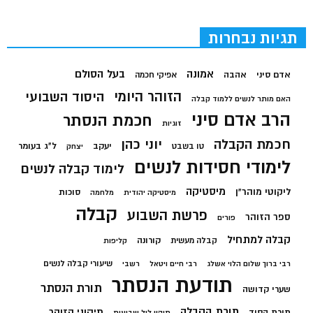
תגיות נבחרות
בעל הסולם
אמונה
אדם סיני
אהבה
אפיקי חכמה
הזוהר היומי
היסוד השבועי
האם מותר לנשים ללמוד קבלה
הרב אדם סיני
חכמת הנסתר
זוגיות
חכמת הקבלה
יוני כהן
יעקב
ל"ג בעומר
טו בשבט
יצחק
לימודי חסידות לנשים
לימוד קבלה לנשים
מיסטיקה
ליקוטי מוהר"ן
סוכות
מיסטיקה יהודית
מלחמה
קבלה
פרשת השבוע
ספר הזוהר
פורים
קבלה למתחיל
קורונה
קבלה מעשית
קליפות
שיעורי קבלה לנשים
רבי ברוך שלום הלוי אשלג
רבי חיים ויטאל
רשבי
תודעת הנסתר
תורת הנסתר
שערי קדושה
תורת הקבלה
תיקוני הזוהר
תורת הסוד
תיקון ליל שבועות