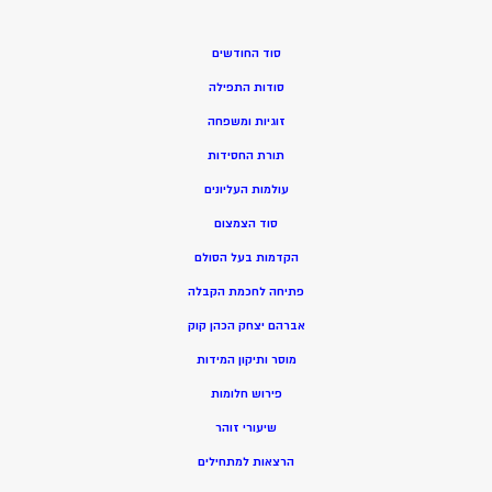
סוד החודשים
סודות התפילה
זוגיות ומשפחה
תורת החסידות
עולמות העליונים
סוד הצמצום
הקדמות בעל הסולם
פתיחה לחכמת הקבלה
אברהם יצחק הכהן קוק
מוסר ותיקון המידות
פירוש חלומות
שיעורי זוהר
הרצאות למתחילים