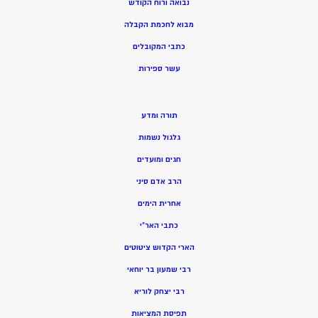
נבואה ורוח הקודש
מ
בוא לחכמת הקבלה
כתבי המקובלים
ע
שר ספירות
תורה ומדע
גלגול נשמות
חגים ומועדים
הרב אדם סיני
אחרית הימים
כתבי האר”י
הארי הקדוש ציטוטים
רבי שמעון בר יוחאי
רבי יצחק לוריא
תפיסת המציאות