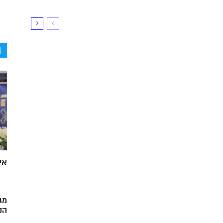
ה
אי
מג
הק