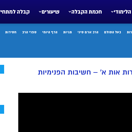
הלימודי
חכמת הקבלה
שיעורים
קבלה למתחיל
ות
בעל הסולם
הרב אדם סיני
תגיות
הדף היומי
ספרי הרב
חסידות
ח
ח