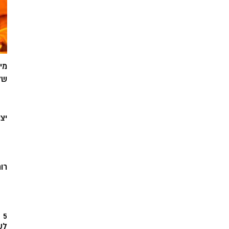
מי
של
יצ
רוח
5
לש