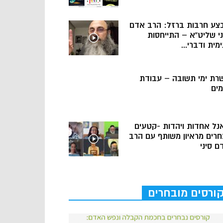
צע חרבות ברזל: הרב אדם
ני שליט”א – התייחסות
מית ודברי...
רת ימי תשובה – עבודת
מים
נל אחדות ויהדות -קטעים
חרים מראיון משותף עם הרב
ם סיני
ורסים מובחרים