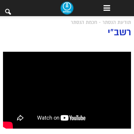
תודעת הנסתר - חכמת הנסתר
רשב”י