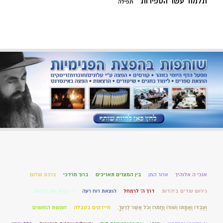
תלמוד עשר הספירות
תפילה
אנכי ה אלוהיך
ארור המן
בין המצרים תאריכים
ברוך מרדכי
ברכת שלום
גירוש שדים ביהדות
דרך ה' לרמחל
הוצאת רוח רעה
ו – קרא את יהושע
וְעַבְדּוֹ וַאֲמָתוֹ וְשׁוֹרוֹ וַחֲמֹרוֹ וְכֹל אֲשֶׁר לְרֵעֶךָ.
חיידקים בקבלה
חמשת החושים