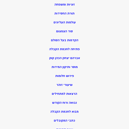
זוגיות ומשפחה
תורת החסידות
עולמות העליונים
סוד הצמצום
הקדמות בעל הסולם
פתיחה לחכמת הקבלה
אברהם יצחק הכהן קוק
מוסר ותיקון המידות
פירוש חלומות
שיעורי זוהר
הרצאות למתחילים
נבואה ורוח הקודש
מ
בוא לחכמת הקבלה
כתבי המקובלים