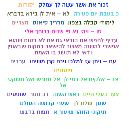
זכור את אשר עשה לך עמלק
יסודות
כ בטבת יום פטירה
לא – אית לן בירא בדברא
לימודי קבלה בצפון
מדריך סיאנס
מצריים
סו – ויהי נא פי שנים ברוחך אלי
עדיף לחפש את הודאי גם אם לא בטוח שהוא
אפשרי להשגה מאשר להישאר במקום שבאופן
ודאי לא תושג בו האמת
עח – ויתן עז למלכו וירם קרן משיחו
ערבים
פוטונים
צז – אלקים אל דמי לך אל תחרש ואל תשקט
אל
צער בעלי חיים
ראש השנה
רב מסר
שופטים
שטן
שלח לך
שערי קדושה הסולם
תיקוני הזוהר שיעור א
תפוח בדבש