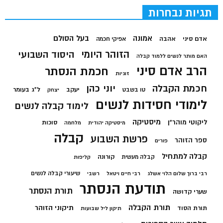
תגיות נבחרות
בעל הסולם
אמונה
אדם סיני
אהבה
אפיקי חכמה
הזוהר היומי
היסוד השבועי
האם מותר לנשים ללמוד קבלה
הרב אדם סיני
חכמת הנסתר
זוגיות
חכמת הקבלה
יוני כהן
יעקב
ל"ג בעומר
טו בשבט
יצחק
לימודי חסידות לנשים
לימוד קבלה לנשים
מיסטיקה
ליקוטי מוהר"ן
סוכות
מיסטיקה יהודית
מלחמה
קבלה
פרשת השבוע
ספר הזוהר
פורים
קבלה למתחיל
קורונה
קבלה מעשית
קליפות
שיעורי קבלה לנשים
רבי ברוך שלום הלוי אשלג
רבי חיים ויטאל
רשבי
תודעת הנסתר
תורת הנסתר
שערי קדושה
תורת הקבלה
תיקוני הזוהר
תורת הסוד
תיקון ליל שבועות