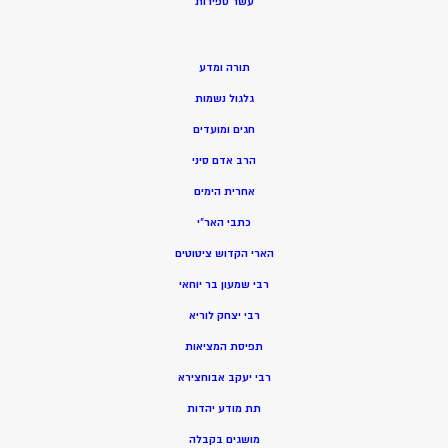
ע
שר ספירות
תורה ומדע
גלגול נשמות
חגים ומועדים
הרב אדם סיני
אחרית הימים
כתבי האר”י
הארי הקדוש ציטוטים
רבי שמעון בר יוחאי
רבי יצחק לוריא
תפיסת המציאות
רבי יעקב אבוחצירא
תת מודע יהדות
מושגים בקבלה