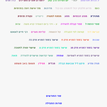
יג נהרות אפרסמון
יהודי
יום פטירת הרב קוק
ירושלים אתרים מעניינים
כלל ופרט
כעס
מדוע חלקיק יכול להתנהג גם כגל
מדרגות
מהי אישה זונה בפנימיות
מוהרנ”ת
מנהג הכפרות
מסע
מפתח למטרה
נייטרינו
נקודה פנימית
ספרי הרמח ל
ספרי קבלה להורדה
ע – ויהי ביום השמיני קרא משה
צרות
קביעת דרך
קורונה לפי הקבלה
קל הנשמה
קליפת מצרים
רבי חיים לוצאטו
שגגות
שיעור בספר התניא פרק ח
שיעור בספר התניא פרק כה
שיעור בספר התניא פרק מג
שיעור בספר התניא פרק נג
שיעורי תורה לחנוכה
שיעורים בספר התניא לשמיעה
שמחה
שערי קדושה שיעורים להורדה
תאוה
תורה ומדע
תיקון ליל שבועות קבלה
תכלית
תפילין
תשעה באב תשסט
סוד החודשים
סודות התפילה