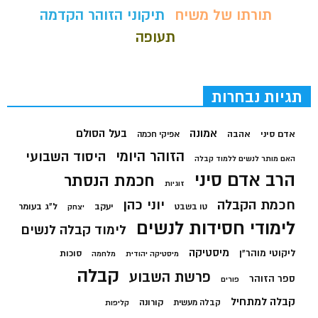
תורתו של משיח
תיקוני הזוהר הקדמה
תעופה
תגיות נבחרות
בעל הסולם
אמונה
אדם סיני
אהבה
אפיקי חכמה
הזוהר היומי
היסוד השבועי
האם מותר לנשים ללמוד קבלה
הרב אדם סיני
חכמת הנסתר
זוגיות
חכמת הקבלה
יוני כהן
יעקב
ל"ג בעומר
טו בשבט
יצחק
לימודי חסידות לנשים
לימוד קבלה לנשים
מיסטיקה
ליקוטי מוהר"ן
סוכות
מיסטיקה יהודית
מלחמה
קבלה
פרשת השבוע
ספר הזוהר
פורים
קבלה למתחיל
קורונה
קבלה מעשית
קליפות