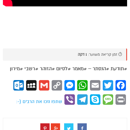
⏱️ זמן קריאה משוער:
1 דקה
#תודעת #הנסתר – #מאמר #לסיום #הזוהר #רשבי #מירון
ok.com
MySpace
Gmail
Copy
Messenger
WhatsApp
Email
Twitter
Facebook
Link
Viber
Telegram
Skype
Message
Print
שתפו וזכו את הרבים (-: