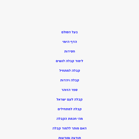
בעל הסולם
הדף היומי
חסידות
ל
ימוד קבלה לנשים
ק
בלה למתחיל
ק
בלה ויהדות
ספר הזוהר
קבלה לעם ישראל
קבלה למתחילים
מהי חכמת הקבלה
האם מותר ללמוד קבלה
תודעה ומודעות