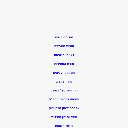
סוד החודשים
סודות התפילה
זוגיות ומשפחה
תורת החסידות
עולמות העליונים
סוד הצמצום
הקדמות בעל הסולם
פתיחה לחכמת הקבלה
אברהם יצחק הכהן קוק
מוסר ותיקון המידות
פירוש חלומות