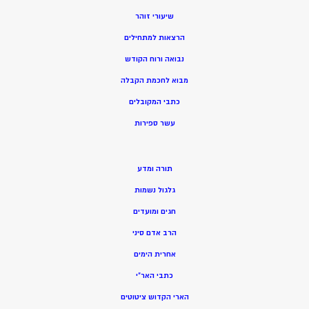
שיעורי זוהר
הרצאות למתחילים
נבואה ורוח הקודש
מ
בוא לחכמת הקבלה
כתבי המקובלים
ע
שר ספירות
תורה ומדע
גלגול נשמות
חגים ומועדים
הרב אדם סיני
אחרית הימים
כתבי האר”י
הארי הקדוש ציטוטים