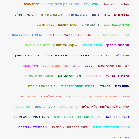
Desires to Bestow
אביר יעקב
אמר לו ותרן הייתי בממוני
בחרה מוכה
בן המצרים
ברורי ניצוצות
בתיה בת פרעה
גוג ומגוג פירוש
הילולא הרמח"ל
הילולת אביר יעקב
הלכות פורים
הפתח לחכמת הקבלה חלק ג
הקדמה לחכמת הקבלה
הקדמה לפנים מאירות ומסבירות
הקשבה נדיבה לאמת
הר המוריה התנך
הרהורי עבירה
ו – קרא את יהושע
זוהר תשעה באב
חטא ללמוד קבלה לנשים
חיי הקהילה
טו בשבט בקבלה
יג נהרות אפרסמון
לב – אדני שפתי תפתח
לבנה
מוחש
מורה נבוכים רמבם
מזל דרקון
מי היה הרמח"ל?
מירון תשפב
מסר יומי מהזוהר
מצווה בעולם העשיה
משה רבנו
מתאבד
נלחמים בשקר הפלסטיני
נפש בריאה גוף בריא
סיפורי רוחות רפאים אמיתיים
עבודה פנימית
עו – והאלהים נסה את אברהם
עלון הסולם: המלחמה על ירושלים
פירוש הסולם
קבלה מהמקור
קורונה כתר
ראשי תיבות הארי
רבי נתן מברסלב
רעילות רוחנית
שיעור בספר התניא פרק ד
שיעור בספר התניא פרק ח
שיעור בספר התניא פרק כג
שפחה תירש גבירתה
תורת ברסלב