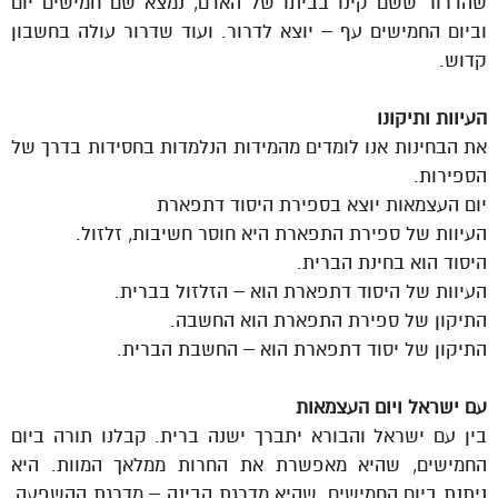
שהדרור ששם קינו בביתו של האדם, נמצא שם חמישים יום
וביום החמישים עף – יוצא לדרור. ועוד שדרור עולה בחשבון
קדוש.
העיוות ותיקונו
את הבחינות אנו לומדים מהמידות הנלמדות בחסידות בדרך של
הספירות.
יום העצמאות יוצא בספירת היסוד דתפארת
העיוות של ספירת התפארת היא חוסר חשיבות, זלזול.
היסוד הוא בחינת הברית.
העיוות של היסוד דתפארת הוא – הזלזול בברית.
התיקון של ספירת התפארת הוא החשבה.
התיקון של יסוד דתפארת הוא – החשבת הברית.
עם ישראל ויום העצמאות
בין עם ישראל והבורא יתברך ישנה ברית. קבלנו תורה ביום
החמישים, שהיא מאפשרת את החרות ממלאך המוות. היא
ניתנת ביום החמישים, שהיא מדרגת הבינה – מדרגת ההשפעה,