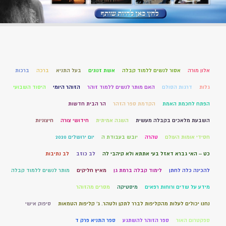
אלון מורה
אסור לנשים ללמוד קבלה
אשת זנונים
בעל התניא
ברכה
ברכות
גלות
דרגות הסולם
האם מותר לנשים ללמוד זוהר
הזוהר היומי
היסוד השבועי
הפתח לחכמת האמת
הקדמת ספר הזהר
הר הבית חדשות
השבעת מלאכים בקבלה מעשית
השגה אמיתית
חידושי צורה
חיצוניות
חסידי אומות העולם
טהרה
יובש בעבודת ה
יום ירושלים 2020
כט – האי גברא דאזל בעי אתתא ולא קיהבי לה
לב כוזב
לב נתיבות
להכינה כלה לחתן
לימוד קבלה ברמת גן
מאיץ חליקים
מותר לנשים ללמוד קבלה
מידע על שדים ורוחות רפאים
מיסטיקה
מסרים מהזוהר
נחנו יכולים לעלות מהקליפות לברר לתקן ולטהר. ג' קליפות הטמאות
סיפוק אישי
ספקטרום האור
ספר הזוהר להשתגע
ספר התניא פרק ד