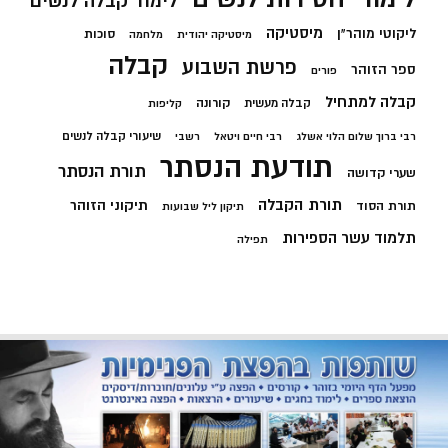
לימוד קבלה לנשים
מיסטיקה
ליקוטי מוהר"ן
סוכות
מיסטיקה יהודית
מלחמה
קבלה
פרשת השבוע
ספר הזוהר
פורים
קבלה למתחיל
קורונה
קבלה מעשית
קליפות
שיעורי קבלה לנשים
רבי ברוך שלום הלוי אשלג
רבי חיים ויטאל
רשבי
תודעת הנסתר
תורת הנסתר
שערי קדושה
תורת הקבלה
תיקוני הזוהר
תורת הסוד
תיקון ליל שבועות
תלמוד עשר הספירות
תפילה