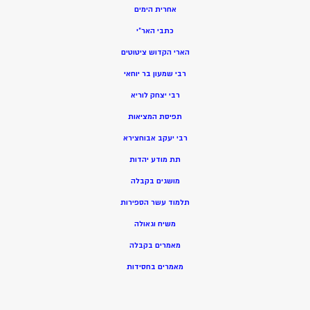
אחרית הימים
כתבי האר”י
הארי הקדוש ציטוטים
רבי שמעון בר יוחאי
רבי יצחק לוריא
תפיסת המציאות
רבי יעקב אבוחצירא
תת מודע יהדות
מושגים בקבלה
תלמוד עשר הספירות
משיח וגאולה
מאמרים בקבלה
מאמרים בחסידות