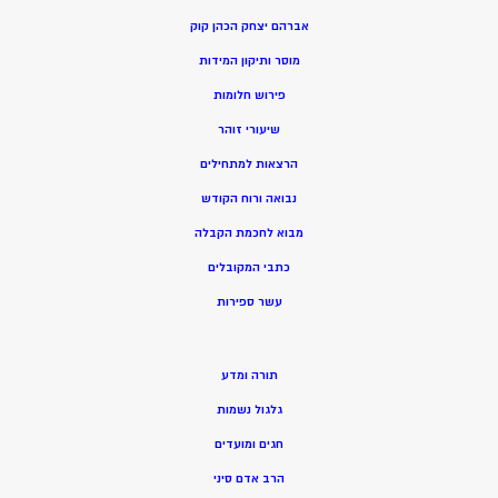
אברהם יצחק הכהן קוק
מוסר ותיקון המידות
פירוש חלומות
שיעורי זוהר
הרצאות למתחילים
נבואה ורוח הקודש
מ
בוא לחכמת הקבלה
כתבי המקובלים
ע
שר ספירות
תורה ומדע
גלגול נשמות
חגים ומועדים
הרב אדם סיני