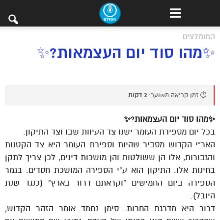
המומלצים
✨מהו סוד יום העצמאות?✨
⏱️ זמן קריאה משוער:
2 דקות
✨מהו סוד יום העצמאות?✨
בכל יום מספירת העומר ישנו צד העיוות שבו וצד התיקון.
האר”י הקדוש מסביר שהיות וספירת העומר היא צד הקטנות
והגבורות, אלו הן ששולטות והן מושכות דינים, לכן צריך לתקן
בחינות אלו. התיקון הוא ע”י הספירה המושכת חסדים. בגמר
הספירה ביום החמישים “וקראתם דרור בארץ” (כנגד שנת
היובל).
דרור היא מדרגת החרות. סימן נחמד אומר הזהר הקדוש,