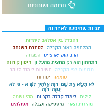
תגיות שחיפשו לאחרונה
ההבדל בין אסלאם ליהדות
המלחמה באור הקבלה
הסתרת השגחה
הרב קוק יארצייט
השגחה
התחתון הוא רק מחצית מהעליון
חיסון קורונה
חלומות לפי הקבלה
חשיבות לימוד הזוהר
טומאה
יסודות
לֹא תִשָּׂא אֶת שֵׁם יְהוָה אֱלֹהֶיךָ לַשָּׁוְא - כִּי לֹא
יְנַקֶּה יְהֹוָה
לילית
לימוד קבלה בקריות
מהי נשמה
מהירות האור
מיסטיקה וקבלה
מסולמים