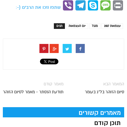
Link
Viber
Telegram
Skype
Message
Print
שתפו וזכו את הרבים (-:
עצמאות 2017
מנגל
יום העצמאות
תגים
המאמר הבא
מאמר קודם
סיום הזוהר בל"ג בעומר
תודעת הנסתר - מאמר לסיום הזוהר
מאמרים קשורים
תוכן קודם