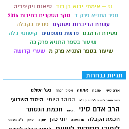
נז – אימתי יבוא בן דוד
סיאנס ויקיפדיה
ספר התניא פרק ד
סקר הסקרים בחירות 2015
עשרת הדיברות פסוקים
פורים בקבלה
פטירת הרמבם
פרשת משפטים
קישוטי כלה
שיעור בספר התניא פרק כה
שיעור בספר התניא פרק מ
שערי קדושה
תגיות נבחרות
בעל הסולם
אמונה
אדם סיני
אהבה
אפיקי חכמה
הזוהר היומי
היסוד השבועי
האם מותר לנשים ללמוד קבלה
הרב אדם סיני
חכמת הנסתר
זוגיות
חכמת הקבלה
יוני כהן
יעקב
ל"ג בעומר
טו בשבט
יצחק
לימודי חסידות לנשים