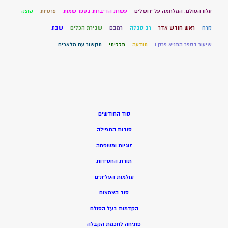
עלון הסולם: המלחמה על ירושלים
עשרת הדיברות בספר שמות
פרטיות
קוצק
קרח
ראש חודש אדר
רב קבלה
רמבם
שבירת הכלים
שבת
שיעור בספר התניא פרק ו
תודעה
תזזיתי
תקשור עם מלאכים
סוד החודשים
סודות התפילה
זוגיות ומשפחה
תורת החסידות
עולמות העליונים
סוד הצמצום
הקדמות בעל הסולם
פתיחה לחכמת הקבלה