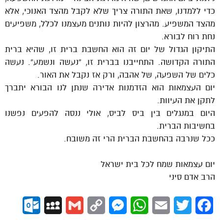
כדי ללמדנו, שאת התורה צריך שלא לקבל מהצד האנוכי, אלא
מהצד המשפיע. מהרצון להיות נותנים מעצמנו לכלל, משפיעים
נחת רוח לבורא.
התיקון הגדול של יום זה הוא החשבת ברית זו, שהיא ברית
התורה הקדושה. התחייבנו בברית זו, “נעשה ונשמע”. נעשה
כלים של השפעה, של אהבה, ורק אז נקבל את האור.
יום העצמאות הוא הזדמנות אדירה שנתן לנו הבורא יתברך
לתקן את העיוות.
היום במנגלים בין ביס לביס, אולי ננסה להפעים נפשנו
בחשיבות הברית.
ככל שנרבה בהחשבת הברית הרי זה משובח.
יום עצמאות שמח לכל בית ישראל
הרב אדם סיני
ok.com
MySpace
Gmail
Copy
Messenger
WhatsApp
Email
Twitter
Facebook