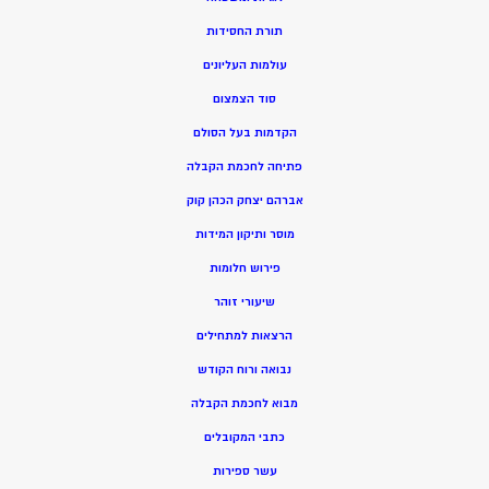
תורת החסידות
עולמות העליונים
סוד הצמצום
הקדמות בעל הסולם
פתיחה לחכמת הקבלה
אברהם יצחק הכהן קוק
מוסר ותיקון המידות
פירוש חלומות
שיעורי זוהר
הרצאות למתחילים
נבואה ורוח הקודש
מ
בוא לחכמת הקבלה
כתבי המקובלים
ע
שר ספירות