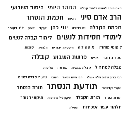
הזוהר היומי
היסוד השבועי
האם מותר לנשים ללמוד קבלה
הרב אדם סיני
חכמת הנסתר
זוגיות
חכמת הקבלה
יוני כהן
יעקב
ל"ג בעומר
טו בשבט
יצחק
לימודי חסידות לנשים
לימוד קבלה לנשים
מיסטיקה
ליקוטי מוהר"ן
סוכות
מיסטיקה יהודית
מלחמה
קבלה
פרשת השבוע
ספר הזוהר
פורים
קבלה למתחיל
קורונה
קבלה מעשית
קליפות
שיעורי קבלה לנשים
רבי ברוך שלום הלוי אשלג
רבי חיים ויטאל
רשבי
תודעת הנסתר
תורת הנסתר
שערי קדושה
תורת הקבלה
תיקוני הזוהר
תורת הסוד
תיקון ליל שבועות
תלמוד עשר הספירות
תפילה