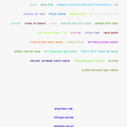
מג – הדבורים של הרשע מולידים נאוף בהשומע
מזל סרטן
מירון
מכירת חמץ האינטרנט
מלאך החושך
מלאכי חבלה
מסר יומי מהזוהר
משה חיים לוצאטו
משה רבנו רעיא מהימנא
משיח
סיאנס זה אמיתי
סיגופים
סיפוק אישי
ספר היצירה
עץ חיים
פד – במה הארכת ימים
פרשת השבוע בחסידות
קבלה ואמונה
שיעור בספר התניא פרק ז
שיעור על מאמר "לילה דכלה"
שיש בהם התבוננות גדול
שערי קדושה הסולם
תולדות
תיקון ליל שבועות קבלה
תיקוני הזוהר מאמרים- הקדמה
תלמוד עשר הספירות חלק א
סוד החודשים
סודות התפילה
זוגיות ומשפחה