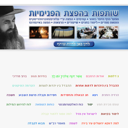
2 דלתות
אודות הרמבם
אֲשֶׁר יְהוָה אֱלֹהֶיךָ נֹתֵן לָךְ.
בחירות 2015
ברוך מרדכי
ההבדל בין היהדות לדתות אחרות
ההבדל בין יהדות לנצרות
הקדמה התיקונים
הרזיה רוחנית
ויצא
חג הגאולה והחסידות
חסידות וקבלה פרשת השבוע
חשכה
טופס מכירת חמץ
יסוד
כוח האלקטרומגנטי
כוחות הטומאה
לוח לפירוש המילות
לימוד בקיאות
לישראל אין מזל
למה אסור ללמוד קבלה
למה דווקא ירושלים עיר בירה
לשמה
מאמרי רב"ש
מבוא לקבלה