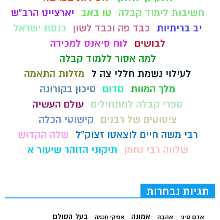
חשיבות לימוד קבלה
טו באב
יארצייט הרב"ש
יב בריתיות
כבד פה וכבד לשון
כנסת ישראל
לבושים
לוח סיאנס למכירה
למה אסור ללמוד קבלה
לעילוי נשמת חללי צה ל
מזלות התאמה
מלך המוות
סדום
סיכון בקורונה
ספרי קבלה למתחילים
עולם העשיה
ציטוטים של רבנים
קישוטי הכלה
רבי משה חיים לוצאטו זצוק"ל
שלה הקדוש
שלווה רבי נחמן
תיקוני הזוהר שיעור א
תגיות נבחרות
בעל הסולם
אמונה
אדם סיני
אהבה
אפיקי חכמה