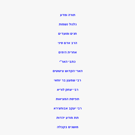
תורה ומדע
גלגול נשמות
חגים ומועדים
הרב אדם סיני
אחרית הימים
כתבי האר”י
הארי הקדוש ציטוטים
רבי שמעון בר יוחאי
רבי יצחק לוריא
תפיסת המציאות
רבי יעקב אבוחצירא
תת מודע יהדות
מושגים בקבלה