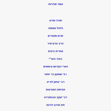
ע
שר ספירות
תורה ומדע
גלגול נשמות
חגים ומועדים
הרב אדם סיני
אחרית הימים
כתבי האר”י
הארי הקדוש ציטוטים
רבי שמעון בר יוחאי
רבי יצחק לוריא
תפיסת המציאות
רבי יעקב אבוחצירא
תת מודע יהדות