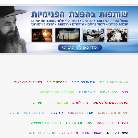
א – אשרי תמימי דרך
אבן מן החי אסור
איך נכנס דיבוק
בילוי ביום העצמאות
בנים
גרעין האטום
הנשר הגדול
הקדמה לשער ההקדמות
השפעת סמים על בני נוער
זוהר לחגים
חברותא
חווה
חסדים
חסידות פרשת במדבר
יתרו
כוחות אופל
ל"ג בעומר
לג בעומר תשפ
להוביל
להידבק בצדיק האמת
לימוד זוהר שבועות
ליקוטי מוהרן למשיעה
מאמר ליל הכלה
מאמרי הסולם
מבוא לקבלה
מגילת אסתר פירוש