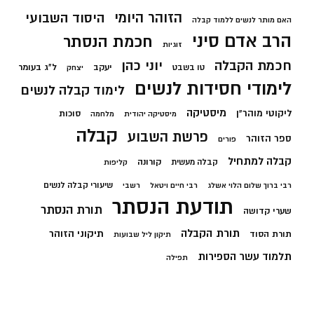
הזוהר היומי
היסוד השבועי
האם מותר לנשים ללמוד קבלה
הרב אדם סיני
חכמת הנסתר
זוגיות
חכמת הקבלה
יוני כהן
יעקב
ל"ג בעומר
טו בשבט
יצחק
לימודי חסידות לנשים
לימוד קבלה לנשים
מיסטיקה
ליקוטי מוהר"ן
סוכות
מיסטיקה יהודית
מלחמה
קבלה
פרשת השבוע
ספר הזוהר
פורים
קבלה למתחיל
קורונה
קבלה מעשית
קליפות
שיעורי קבלה לנשים
רבי ברוך שלום הלוי אשלג
רבי חיים ויטאל
רשבי
תודעת הנסתר
תורת הנסתר
שערי קדושה
תורת הקבלה
תיקוני הזוהר
תורת הסוד
תיקון ליל שבועות
תלמוד עשר הספירות
תפילה