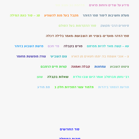
מידע על שדים ורוחות פראים
מלחמת גוג ומגוג מתי
מעלת וחשיבות לימוד ספר הזוהר
מקבל בעל מנת להשפיע
סג – סוד כונת המילה
סיפורים הרבי מקוצק
ספר ההקדמות בעל הסולם
ספר הזהר-מועדים-בעניני חג השבועות-מאמר בלילה דכלה
עא – קשה מאד להיות מפרסם
פורים בקבלה
פרי חכם
פרשת השבוע בזוהר
צ – אנכי אשמח בה יתמו חטאים מן הארץ
צום השביעי
צורה מופשטת מחומר
ציטוט השבוע
צמחונות
קבלה ואמונה
קורות חיים הרמבם
רבי נחמן מברסלב אומר היום שבו נולדת
שאלות בקבלה
שטן
תודעת הנסתר ביהדות
תלמוד עשר הספירות חלק ב
תת מודע
סוד החודשים
סודות התפילה