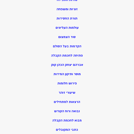
זוגיות ומשפחה
תורת החסידות
עולמות העליונים
סוד הצמצום
הקדמות בעל הסולם
פתיחה לחכמת הקבלה
אברהם יצחק הכהן קוק
מוסר ותיקון המידות
פירוש חלומות
שיעורי זוהר
הרצאות למתחילים
נבואה ורוח הקודש
מ
בוא לחכמת הקבלה
כתבי המקובלים