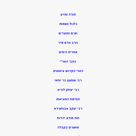
תורה ומדע
גלגול נשמות
חגים ומועדים
הרב אדם סיני
אחרית הימים
כתבי האר”י
הארי הקדוש ציטוטים
רבי שמעון בר יוחאי
רבי יצחק לוריא
תפיסת המציאות
רבי יעקב אבוחצירא
תת מודע יהדות
מושגים בקבלה