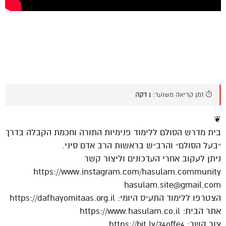
⏱️ זמן קריאה משוער:
1 דקה
❦
בית מדרש הסולם ללימוד פנימיות התורה וחכמת הקבלה בדרך
״בעל הסולם״ והרב״ש בראשות הרב אדם סיני.
ניתן לעקוב אחרי העדכונים וליצור קשר
https://www.instagram.com/hasulam.community
hasulam.site@gmail.com
הצטרפו ללימוד התע״ס היומי: https://dafhayomitaas.org.il
אתר הבית: https://www.hasulam.co.il
צור קשר: https://bit.ly/34offe4