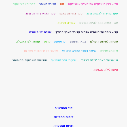
סז – ויבן ה אלקים את הצלע אשר לקח
סמ
ספירת העומר
ספרי האביר יעקב
סקר בחירות לכנסת 2015
סקר בחירות מאקו
סקר הארץ בחירות 2015
עא – קשה מאד להיות מפרסם
עבודה פנימית
עד – רומה על השמים אלהים על כל הארץ כבודך
עשרת ימי תשובה
פתיחה לפירוש הסולם
צמאה תשפב
קו אמצע
קוצק
קורונה לפי הקבלה
שואה גרעינים
שיעור בספר התניא פרק כא
שיעור בספר התניא פרק מו
שיעור על מאמר "לילה דכלה"
שיעורי זהר לשמיעה
שלושת השבועות מה מותר
תיקון לילה שבועות
סוד החודשים
סודות התפילה
זוגיות ומשפחה