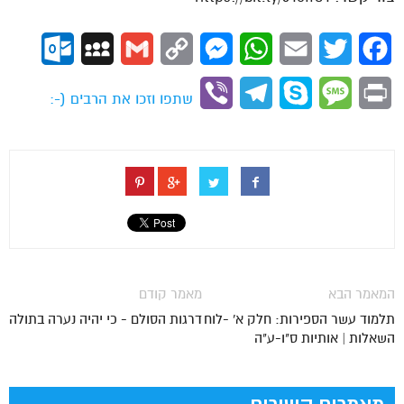
ok.com
MySpace
Gmail
Copy
Messenger
WhatsApp
Email
Twitter
Facebook
Link
Viber
Telegram
Skype
Message
Print
שתפו וזכו את הרבים (-:
המאמר הבא
מאמר קודם
תלמוד עשר הספירות: חלק א' -לוח
דרגות הסולם - כי יהיה נערה בתולה
השאלות | אותיות ס"ו-ע"ה