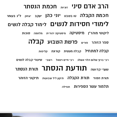
הרב אדם סיני
חכמת הנסתר
זוגיות
חכמת הקבלה
יוני כהן
יעקב
ל"ג בעומר
טו בשבט
יצחק
לימודי חסידות לנשים
לימוד קבלה לנשים
מיסטיקה
ליקוטי מוהר"ן
סוכות
מיסטיקה יהודית
מלחמה
קבלה
פרשת השבוע
ספר הזוהר
פורים
קבלה למתחיל
קורונה
קבלה מעשית
קליפות
שיעורי קבלה לנשים
רבי ברוך שלום הלוי אשלג
רבי חיים ויטאל
רשבי
תודעת הנסתר
תורת הנסתר
שערי קדושה
תורת הקבלה
תיקוני הזוהר
תורת הסוד
תיקון ליל שבועות
תלמוד עשר הספירות
תפילה