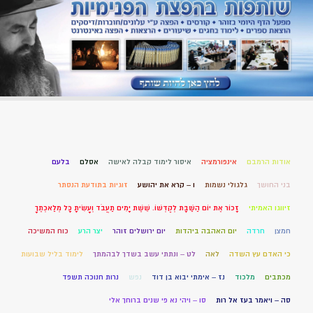
אודות הרמבם
אינפורמציה
איסור לימוד קבלה לאישה
אסלם
בלעם
בני החושך
גלגולי נשמות
ו – קרא את יהושע
זוגיות בתודעת הנסתר
זיווגו האמיתי
זָכוֹר אֶת יוֹם הַשַּׁבָּת לְקַדְּשׁוֹ. שֵׁשֶׁת יָמִים תַּעֲבֹד וְעָשִׂיתָ כָּל מְלַאכְתֶּךָ
חמצן
חרדה
יום האהבה ביהדות
יום ירושלים זוהר
יצר הרע
כוח המשיכה
כי האדם עץ השדה
לאה
לט – ונתתי עשב בשדך לבהמתך
לימוד בליל שבועות
מכתבים
מלכוד
נז – אימתי יבוא בן דוד
נפש
נרות חנוכה תשפד
סה – ויאמר בעז אל רות
סו – ויהי נא פי שנים ברוחך אלי