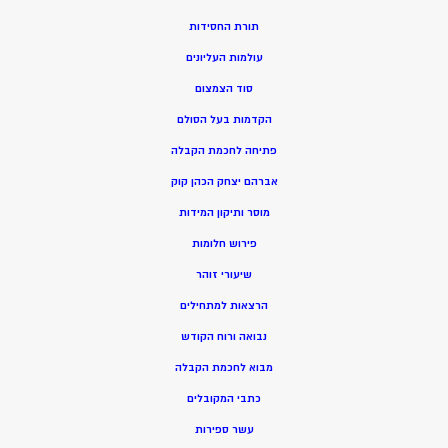
תורת החסידות
עולמות העליונים
סוד הצמצום
הקדמות בעל הסולם
פתיחה לחכמת הקבלה
אברהם יצחק הכהן קוק
מוסר ותיקון המידות
פירוש חלומות
שיעורי זוהר
הרצאות למתחילים
נבואה ורוח הקודש
מ
בוא לחכמת הקבלה
כתבי המקובלים
ע
שר ספירות