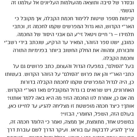
ובסדר של סיבה ותוצאה מהעולמות העליונים אל עולמנו זה
הגשמי.
קיימות מספר שיטות ללימוד חכמת הקבלה, אך מקובל כי
האר”י הקדוש, הוא גדול המפרשים שקמו לחכמה זו, וכתבי
תלמידו – ר’ חיים ויטאל זי”ע הם אבני היסוד של החכמה.
כמובן, ישנו ספר הזוהר, המאיר עד הרקיע, שנכתב בידי רשב”י
וחבורתו, ומהווה את החלק החשוב ביותר בפנימיות התורה
וחכמת הקבלה.
בעל “הסולם”, במפעלו הגדול והעצום, כתב פרושים גם על
כתבי האר”י והן את פרוש “הסולם” על הזוהר הקדוש. בעשותו
כן, היה לגדול המפרשים שקמו לחכמת הקבלה בדורות
האחרונים, ויש שרואים בו גדול המקובלים מאז האר”י הקדוש.
מה אם כן, אומרת לנו החכמה הזו? מה היא באה ללמד אותנו?
אותך? כיצד חכמה מופשטת זו מצליחה להגיע עד לחיינו כאן,
בעולם הזה, השפל, החומרי, הבזוי?
במשפט אחד, מתומצת, אך ממצה, נאמר כי הלומד חכמה זה,
צריך להגיע לדבקות עם בוראו. ועיקר הדרך לשם עוברת דרך