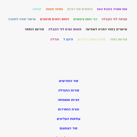
צום עשרה בטבת 2017
ציטוטים של רבנים
צמאה תשפג
קורונה
קורונה לפי הקבלה
רבי נחמן ציטוטים
רוחות רפאים סרטונים
שיעורי תורה לחנוכה
שיעורים בספר התניא לשמיעה
תאוות נשים לפי הקבלה
תודעת הנסתר
תודעת הסוד
תורת הנסתר ביהדות
תיקון ל
תפילה
סוד החודשים
סודות התפילה
זוגיות ומשפחה
תורת החסידות
עולמות העליונים
סוד הצמצום