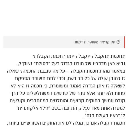
⏱️ זמן קריאה משוער:
2 דקות
#חכמת #הקבלה #קבלה #מהי חכמת הקבלה?
נביא כאן מדבריו של מורנו הגדול בעל “הסולם” זצוק”ל,
במאמר מהות חכמת הקבלה – על מה סובבת החכמה? שאלה
זו כמובן עולה על כל בר דעת, וכדי לתת תשובה מספקת
לשאלה זו אתן הגדרה נאמנה ומשומרת, כי חכמה זו היא לא
פחות ולא יותר אלא סדר של שרשים המשתלשלים על דרך
קודם ונמשך בחוקים קבועים ומוחלטים המתחברים וקולעים
למטרה אחת מאד נעלה, הנקובה בשם “גילוי אלקותו ית’
לנבראיו בעולם הזה”.
חכמת הקבלה אם כן, מגלה לנו את החוקים השורשיים ביותר,