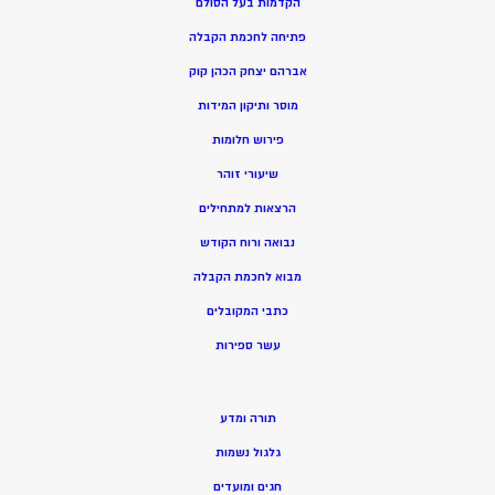
הקדמות בעל הסולם
פתיחה לחכמת הקבלה
אברהם יצחק הכהן קוק
מוסר ותיקון המידות
פירוש חלומות
שיעורי זוהר
הרצאות למתחילים
נבואה ורוח הקודש
מ
בוא לחכמת הקבלה
כתבי המקובלים
ע
שר ספירות
תורה ומדע
גלגול נשמות
חגים ומועדים