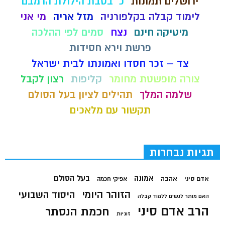
ירושלים תמונות
כ' בטבת הילולת הרמבם
לימוד קבלה בקלפורניה
מזל אריה
מי אני
מיטיקה חינם
נצח
סמים לפי ההלכה
פרשת וירא חסידות
צד – זכר חסדו ואמונתו לבית ישראל
צורה מופשטת מחומר
קליפות
רצון לקבל
שלמה המלך
תהילים לציון בעל הסולם
תקשור עם מלאכים
תגיות נבחרות
בעל הסולם
אמונה
אדם סיני
אהבה
אפיקי חכמה
הזוהר היומי
היסוד השבועי
האם מותר לנשים ללמוד קבלה
הרב אדם סיני
חכמת הנסתר
זוגיות