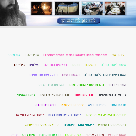
. לֹא תִנְאָף.
Fundamentals of the Torah’s Inner Wisdom
אביר יעקב
אור מקיף
איסור לימוד קבלה
בהעלותך
בנימין
בראשית התודעה
גאלונים
גילי יפת
האם נשים יכולות ללמוד קבלה
האסון במירון
הבעל שם טוב ספרים
הורני ה' דרכך
הלכות יסודי התורה רמבם
הקדמת ספר הזוהר
ז – ואלה המשפטים
זוהר לשבועות
זוהר תיקון ליל שבועות
זיווגו האמיתי
חכמת הסוד
חסידות תניא
טקס יום העצמאו
יובש בעבודת ה
יום פטירת הצדיק האביר יעקב
לימוד ליל שבועות בזום
לימוד קבלה בתילאנד
ליקוטי מוהר ן מפורש
ליקוטי מוהר ן ציטוטים
מ – אלה מסעי בני ישראל
מאמרי הרבש
מקובל אמיתי
משה ואהרון
ניוז עלון הסולם
סיום זוהר
צדיק