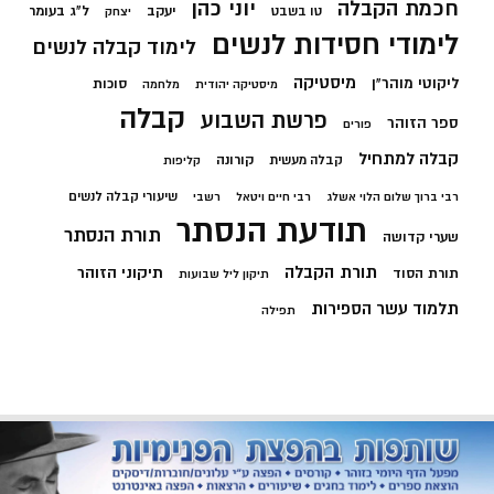
חכמת הקבלה
יוני כהן
יעקב
ל"ג בעומר
טו בשבט
יצחק
לימודי חסידות לנשים
לימוד קבלה לנשים
מיסטיקה
ליקוטי מוהר"ן
סוכות
מיסטיקה יהודית
מלחמה
קבלה
פרשת השבוע
ספר הזוהר
פורים
קבלה למתחיל
קורונה
קבלה מעשית
קליפות
שיעורי קבלה לנשים
רבי ברוך שלום הלוי אשלג
רבי חיים ויטאל
רשבי
תודעת הנסתר
תורת הנסתר
שערי קדושה
תורת הקבלה
תיקוני הזוהר
תורת הסוד
תיקון ליל שבועות
תלמוד עשר הספירות
תפילה