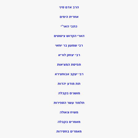
הרב אדם סיני
אחרית הימים
כתבי האר”י
הארי הקדוש ציטוטים
רבי שמעון בר יוחאי
רבי יצחק לוריא
תפיסת המציאות
רבי יעקב אבוחצירא
תת מודע יהדות
מושגים בקבלה
תלמוד עשר הספירות
משיח וגאולה
מאמרים בקבלה
מאמרים בחסידות