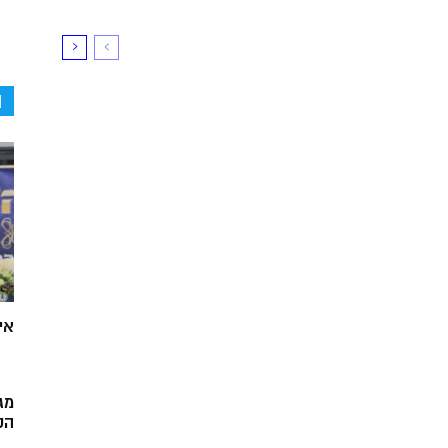
ה
אי
מג
הק