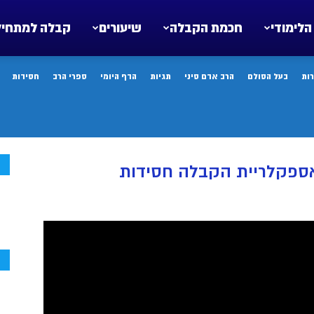
הלימודי
חכמת הקבלה
שיעורים
קבלה למתחיל
ות
בעל הסולם
הרב אדם סיני
תגיות
הדף היומי
ספרי הרב
חסידות
ח
ח