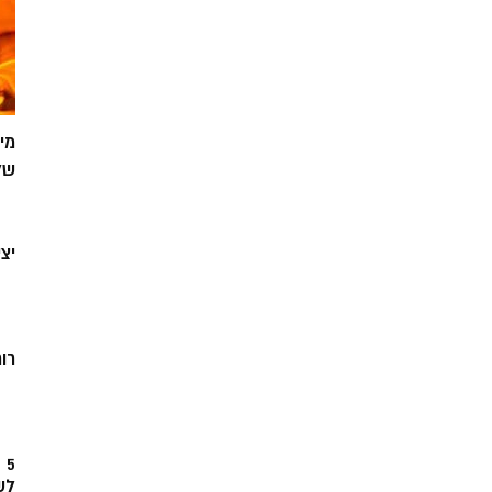
מי
של
יצ
רוח
5
לש