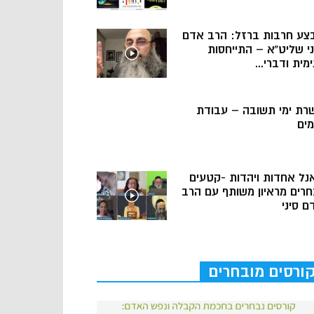
צע חרבות ברזל: הרב אדם
ני שליט”א – התייחסות
מית ודברי...
רת ימי תשובה – עבודת
מים
נל אחדות ויהדות -קטעים
חרים מראיון משותף עם הרב
ם סיני
ורסים מובחרים