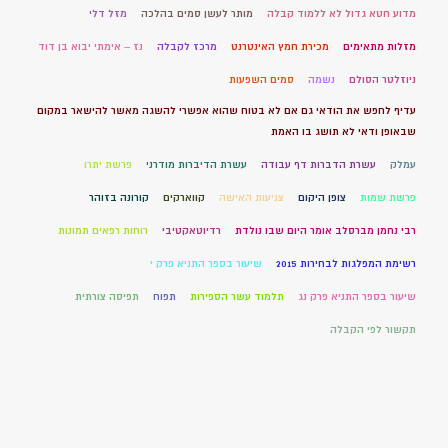
מדוע חטא גדול לא ללמוד קבלה
מותר לעשן סמים בהלכה
מזל דלי
מזלות מתאימים
מכירת חמץ האינטרנט
מרכז לקבלה
נז – אימתי יבוא בן דוד
ניוזלטר הסולם
נשמה
סמים השפעות
עדיף לחפש את הודאי גם אם לא בטוח שהוא אפשרי להשגה מאשר להישאר במקום
שבאופן ודאי לא תושג בו האמת
עמלק
עשרת הדברות דף עבודה
עשרת הדיברות מודרני
פרשת יתרו
פרשת שמות
צופן היקום
צניעות האישה
קווארקים
קורונה בזוהר
רבי נחמן מברסלב אומר היום שבו נולדת
רדיוטאקטיבי
רוחות רפאים תמונות
רשימת המפלגות לבחירות 2015
שיעור בספר התניא פרק י
שיעור בספר התניא פרק נג
תלמוד עשר הספירות
תפוח
תפיסה צורתית
תקשור לפי הקבלה