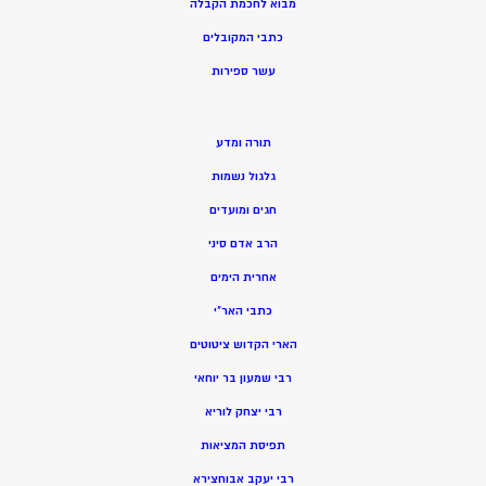
מ
בוא לחכמת הקבלה
כתבי המקובלים
ע
שר ספירות
תורה ומדע
גלגול נשמות
חגים ומועדים
הרב אדם סיני
אחרית הימים
כתבי האר”י
הארי הקדוש ציטוטים
רבי שמעון בר יוחאי
רבי יצחק לוריא
תפיסת המציאות
רבי יעקב אבוחצירא