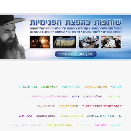
אור וכלי
איך עושים סיאנס
אנכי ה אלוקיך
אפיקי חכמה
בגד זה בגידה
גדלות שגה
גמילות חסדים
דינים
האם מותר ללמוד סתרי תורה
הפתח לחכמת הקבלה חלק ב'
חברה מתוקנת
חזרה בשאלה
כו – רציצא דמית בביעותה
כוח אלקטרומגנטי
כוחות הטומאה
כיפת זהב
כישופים
כלל ופרט
לב נתיבות
לימוד לתשעה באב
למה אסור ללמוד קבלה