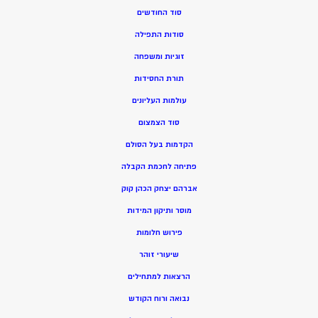
סוד החודשים
סודות התפילה
זוגיות ומשפחה
תורת החסידות
עולמות העליונים
סוד הצמצום
הקדמות בעל הסולם
פתיחה לחכמת הקבלה
אברהם יצחק הכהן קוק
מוסר ותיקון המידות
פירוש חלומות
שיעורי זוהר
הרצאות למתחילים
נבואה ורוח הקודש