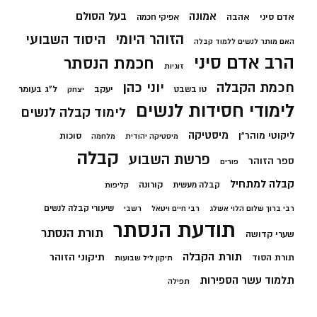
בעל הסולם
אמונה
אדם סיני
אהבה
אפיקי חכמה
הזוהר היומי
היסוד השבועי
האם מותר לנשים ללמוד קבלה
הרב אדם סיני
חכמת הנסתר
זוגיות
חכמת הקבלה
יוני כהן
יעקב
ל"ג בעומר
טו בשבט
יצחק
לימודי חסידות לנשים
לימוד קבלה לנשים
מיסטיקה
ליקוטי מוהר"ן
סוכות
מיסטיקה יהודית
מלחמה
קבלה
פרשת השבוע
ספר הזוהר
פורים
קבלה למתחיל
קורונה
קבלה מעשית
קליפות
שיעורי קבלה לנשים
רבי ברוך שלום הלוי אשלג
רבי חיים ויטאל
רשבי
תודעת הנסתר
תורת הנסתר
שערי קדושה
תורת הקבלה
תיקוני הזוהר
תורת הסוד
תיקון ליל שבועות
תלמוד עשר הספירות
תפילה