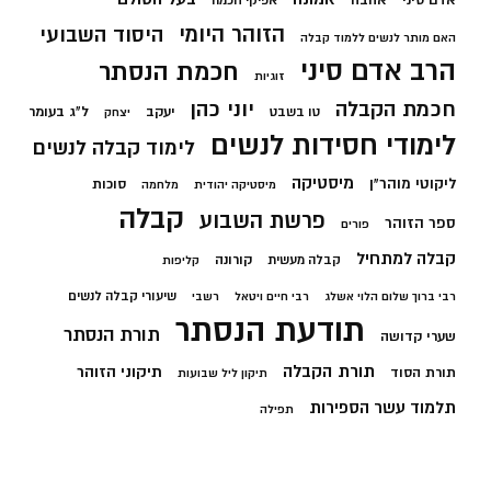
אדם סיני
אהבה
אפיקי חכמה
הזוהר היומי
היסוד השבועי
האם מותר לנשים ללמוד קבלה
הרב אדם סיני
חכמת הנסתר
זוגיות
חכמת הקבלה
יוני כהן
יעקב
ל"ג בעומר
טו בשבט
יצחק
לימודי חסידות לנשים
לימוד קבלה לנשים
מיסטיקה
ליקוטי מוהר"ן
סוכות
מיסטיקה יהודית
מלחמה
קבלה
פרשת השבוע
ספר הזוהר
פורים
קבלה למתחיל
קורונה
קבלה מעשית
קליפות
שיעורי קבלה לנשים
רבי ברוך שלום הלוי אשלג
רבי חיים ויטאל
רשבי
תודעת הנסתר
תורת הנסתר
שערי קדושה
תורת הקבלה
תיקוני הזוהר
תורת הסוד
תיקון ליל שבועות
תלמוד עשר הספירות
תפילה