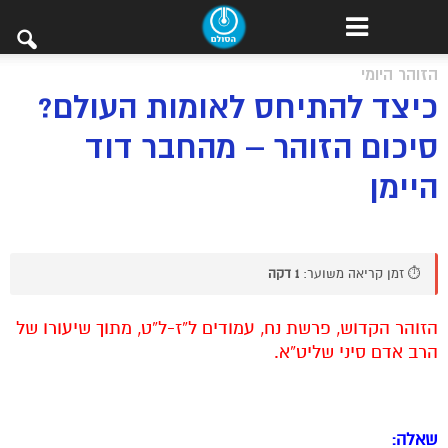
הזוהר היומי
כיצד להתיחס לאומות העולם?
סיכום הזוהר – מהחבר דוד
היימן
⏱️ זמן קריאה משוער:
1 דקה
הזוהר הקדוש, פרשת נח, עמודים ל”ז-ל”ט, מתוך שיעורו של
הרב אדם סיני שליט”א.
שאלה: