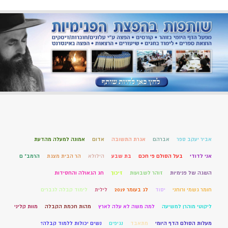
אביר יעקב ספר
אברהם
אגרת התשובה
אדום
אמונה למעלה מהדעת
אני לדודי
בעל הסולם פי חכם
בת שבע
הילולא
הר הבית מצגת
הרמב" ם
השגה של פנימיות
זוהר לשבועות
זיכוך
חג הגאולה והחסידות
חומר גשמי ורוחני
יסוד
לג בעומר 2019
לילית
לימוד קבלה לגברים
ליקוטי מוהרן למשיעה
למה משה לא עלה לארץ
מהות חכמת הקבלה
מוות קליני
מעלות הסולם הדף היומי
מתאבד
נגיפים
נשים יכולות ללמוד קבלה?