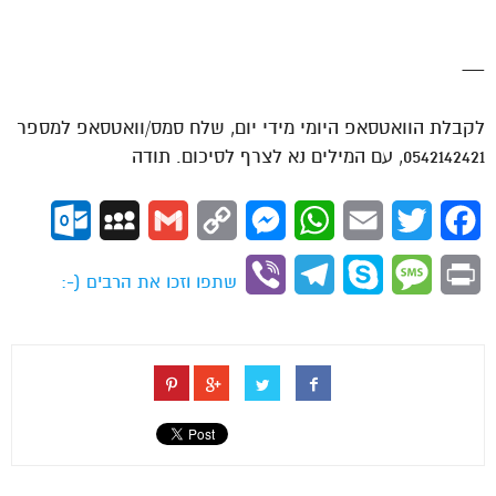
—
לקבלת הוואטסאפ היומי מידי יום, שלח סמס/וואטסאפ למספר
0542142421, עם המילים נא לצרף לסיכום. תודה
ok.com
MySpace
Gmail
Copy
Messenger
WhatsApp
Email
Twitter
Facebook
Link
Viber
Telegram
Skype
Message
Print
שתפו וזכו את הרבים (-: