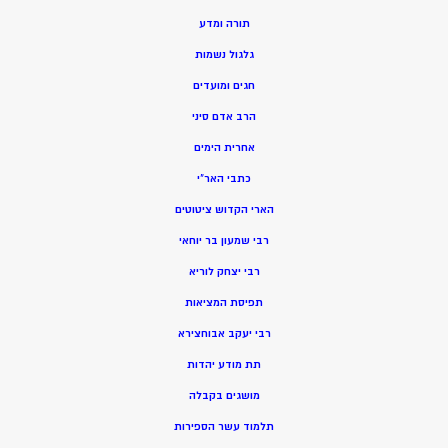
תורה ומדע
גלגול נשמות
חגים ומועדים
הרב אדם סיני
אחרית הימים
כתבי האר”י
הארי הקדוש ציטוטים
רבי שמעון בר יוחאי
רבי יצחק לוריא
תפיסת המציאות
רבי יעקב אבוחצירא
תת מודע יהדות
מושגים בקבלה
תלמוד עשר הספירות