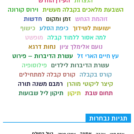
הנצרות
העידן החדש
השבעת מלאכים בקבלה מעשית
וירוס קורונה
זוהמת הנחש
זמן ומקום
חדשות
ישועות לשידוך
כיפת הסלע
כישוף
למה אסור ללמוד קבלה
מופשט
נועם אלימלך ציון
נחות דרגא
עץ חיים הארי זל
עשרת הדיברות – פירוט
עשרת הדיברות לילדים
פילוסופיה
קורס בקבלה
קורס קבלה למתחילים
קיצר ליקוטי מוהרן
רמבם משנה תורה
תחום שבת
תיקון
תיקון ליל שבועות
תגיות נבחרות
בעל הסולם
אמונה