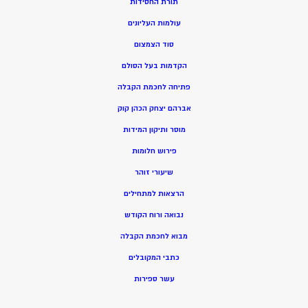
תורת החסידות
עולמות העליונים
סוד הצמצום
הקדמות בעל הסולם
פתיחה לחכמת הקבלה
אברהם יצחק הכהן קוק
מוסר ותיקון המידות
פירוש חלומות
שיעורי זוהר
הרצאות למתחילים
נבואה ורוח הקודש
מ
בוא לחכמת הקבלה
כתבי המקובלים
ע
שר ספירות