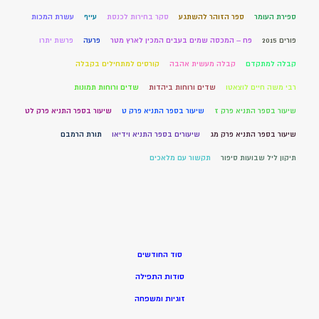
ספירת העומר
ספר הזוהר להשתגע
סקר בחירות לכנסת
עייף
עשרת המכות
פורים 2015
פח – המכסה שמים בעבים המכין לארץ מטר
פרעה
פרשת יתרו
קבלה למתקדם
קבלה מעשית אהבה
קורסים למתחילים בקבלה
רבי משה חיים לוצאטו
שדים ורוחות ביהדות
שדים ורוחות תמונות
שיעור בספר התניא פרק ז
שיעור בספר התניא פרק ט
שיעור בספר התניא פרק לט
שיעור בספר התניא פרק מג
שיעורים בספר התניא וידיאו
תורת הרמבם
תיקון ליל שבועות סיפור
תקשור עם מלאכים
סוד החודשים
סודות התפילה
זוגיות ומשפחה