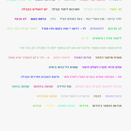
חגי תשרי
חיידקים בקבלה
חשיבות לימוד קבלה
יום ירושלים בקבלה
יחיד בדורו - מרן האר"י החי - בעל הסולם זצ"ל
כלה
כניסת הצום
לא תרצח
לב נתיבות
להתאסלם
לז – דרשו יי ועזו בקשו פניו תמיד
לימוד קבלה בבני ברק
ליקוטי מוהר ן ציטוטים
לך לך
מדוע משה נקרא משה? מיהם דתן ואבירם בנפש? למה ה' מתגלה רק בהר סיני
משיח ותיקוני הזוהר
סודות התורה
סיאנס רוחות
ע – ויהי ביום השמיני קרא משה
עולם פנימי מקרין לעולם חיצוני
עשרת הדיברות בימינו
פח – המכסה שמים בעבים המכין לארץ מטר
פרשת השבוע חסידות וקבלה
פתיחה לחכמת הקבלה בעל הסולם
קול הלידה
קורונה בזוהקר
קורונה בזוהר
קיום המצוות
רבבה
שיעורים ביקוטי מוהרן
שמות אונקולוס
תודעת הנסתר ביהדות
תזזיתי
תחית המתים
תפילה
תרפים