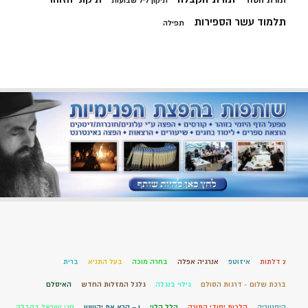
תיקון ליל שבועות
תלמוד עשר הספירות
תפילה
2 דלתות
איזוטפ
אנרגיה אפלה
בחרה מוכה
בעל התניא
ברית
ברכת שלום - דרגות הסולם
גילוי בנגלה
גלגל המזלות החדש
האיסלם
היסטוריה
הלכות יסודי התורה
הלל הלוי
ו – קרא את יהושע
חגי ישראל בקבלה