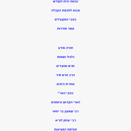
נבואה ורוח הקודש
מ
בוא לחכמת הקבלה
כתבי המקובלים
ע
שר ספירות
תורה ומדע
גלגול נשמות
חגים ומועדים
הרב אדם סיני
אחרית הימים
כתבי האר”י
הארי הקדוש ציטוטים
רבי שמעון בר יוחאי
רבי יצחק לוריא
תפיסת המציאות