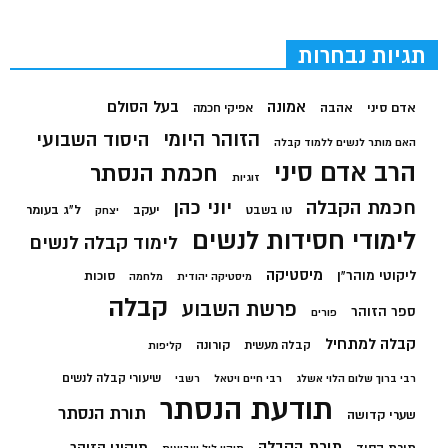
תגיות נבחרות
בעל הסולם
אמונה
אדם סיני
אהבה
אפיקי חכמה
הזוהר היומי
היסוד השבועי
האם מותר לנשים ללמוד קבלה
הרב אדם סיני
חכמת הנסתר
זוגיות
חכמת הקבלה
יוני כהן
יעקב
ל"ג בעומר
טו בשבט
יצחק
לימודי חסידות לנשים
לימוד קבלה לנשים
מיסטיקה
ליקוטי מוהר"ן
סוכות
מיסטיקה יהודית
מלחמה
קבלה
פרשת השבוע
ספר הזוהר
פורים
קבלה למתחיל
קורונה
קבלה מעשית
קליפות
שיעורי קבלה לנשים
רבי ברוך שלום הלוי אשלג
רבי חיים ויטאל
רשבי
תודעת הנסתר
תורת הנסתר
שערי קדושה
תורת הקבלה
תיקוני הזוהר
תורת הסוד