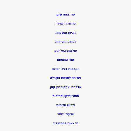
סוד החודשים
סודות התפילה
זוגיות ומשפחה
תורת החסידות
עולמות העליונים
סוד הצמצום
הקדמות בעל הסולם
פתיחה לחכמת הקבלה
אברהם יצחק הכהן קוק
מוסר ותיקון המידות
פירוש חלומות
שיעורי זוהר
הרצאות למתחילים