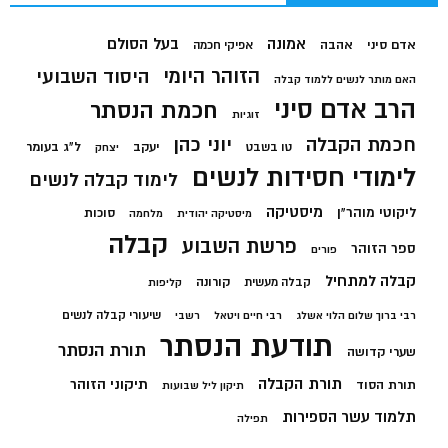
בעל הסולם
אמונה
אדם סיני
אהבה
אפיקי חכמה
הזוהר היומי
היסוד השבועי
האם מותר לנשים ללמוד קבלה
הרב אדם סיני
חכמת הנסתר
זוגיות
חכמת הקבלה
יוני כהן
יעקב
ל"ג בעומר
טו בשבט
יצחק
לימודי חסידות לנשים
לימוד קבלה לנשים
מיסטיקה
ליקוטי מוהר"ן
סוכות
מיסטיקה יהודית
מלחמה
קבלה
פרשת השבוע
ספר הזוהר
פורים
קבלה למתחיל
קורונה
קבלה מעשית
קליפות
שיעורי קבלה לנשים
רבי ברוך שלום הלוי אשלג
רבי חיים ויטאל
רשבי
תודעת הנסתר
תורת הנסתר
שערי קדושה
תורת הקבלה
תיקוני הזוהר
תורת הסוד
תיקון ליל שבועות
תלמוד עשר הספירות
תפילה