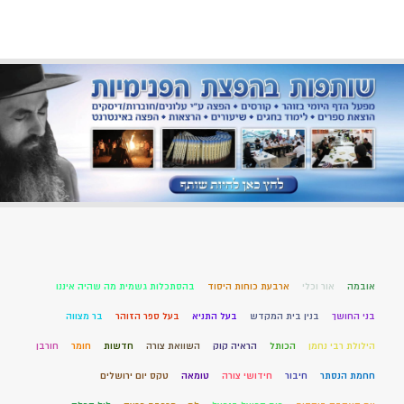
אובמה
אור וכלי
ארבעת כוחות היסוד
בהסתכלות גשמית מה שהיה איננו
בני החושך
בנין בית המקדש
בעל התניא
בעל ספר הזוהר
בר מצווה
הילולת רבי נחמן
הכותל
הראיה קוק
השוואת צורה
חדשות
חומר
חורבן
חחמת הנסתר
חיבור
חידושי צורה
טומאה
טקס יום ירושלים