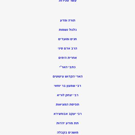
ע
שר ספירות
תורה ומדע
גלגול נשמות
חגים ומועדים
הרב אדם סיני
אחרית הימים
כתבי האר”י
הארי הקדוש ציטוטים
רבי שמעון בר יוחאי
רבי יצחק לוריא
תפיסת המציאות
רבי יעקב אבוחצירא
תת מודע יהדות
מושגים בקבלה