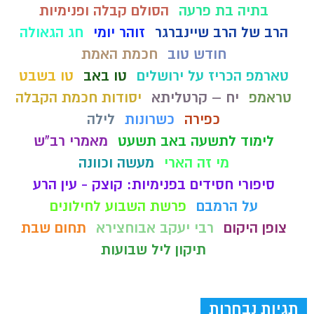
בתיה בת פרעה
הסולם קבלה ופנימיות
הרב של הרב שיינברגר
זוהר יומי
חג הגאולה
חודש טוב
חכמת האמת
טארמפ הכריז על ירושלים
טו באב
טו בשבט
טראמפ
יח – קרטליתא
יסודות חכמת הקבלה
כפירה
כשרונות
לילה
לימוד לתשעה באב תשעט
מאמרי רב"ש
מי זה הארי
מעשה וכוונה
סיפורי חסידים בפנימיות: קוצק - עין הרע
על הרמבם
פרשת השבוע לחילונים
צופן היקום
רבי יעקב אבוחצירא
תחום שבת
תיקון ליל שבועות
תגיות נבחרות