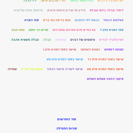
יום האהבה ביהדות
כוח הפועל בנפעל
לח – מרכבת פרעה
ליל הכלה
לימוד קבלה בלוס אנגלס
מידע על שדים ורוחות פראים
מלחמת עולם שלישית
מצלמות הכותל
נבואה לפי הרמבם
נפש בריאה גוף בריא
ספר התניא
ספר התניא פרק ד
עץ החיים פנים מאירות ומסבירות
פורים רבי נחמן
פסח 2015
פסיכולוגיה יהודית
ציטוטים של רבנים
צמחונות
קבלה
קבלה מעשית אהבה
קמחא דפסחא
רצונות השפעה
שיעור בספר התניא פרק ו
שיעור בספר התניא פרק כד
שיעור בספר התניא פרק מא
שיעור בספר התניא פרק מט
שיעור לצפייה תיקוני הזוהר
שמות של שדים
שמירה
תיקוני הזוהר מעלות הסולם
סוד החודשים
סודות התפילה