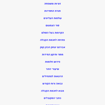
זוגיות ומשפחה
תורת החסידות
עולמות העליונים
סוד הצמצום
הקדמות בעל הסולם
פתיחה לחכמת הקבלה
אברהם יצחק הכהן קוק
מוסר ותיקון המידות
פירוש חלומות
שיעורי זוהר
הרצאות למתחילים
נבואה ורוח הקודש
מ
בוא לחכמת הקבלה
כתבי המקובלים