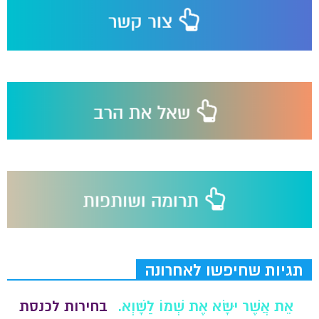
תגיות שחיפשו לאחרונה
אֵת אֲשֶׁר יִשָּׂא אֶת שְׁמוֹ לַשָּׁוְא.
בחירות לכנסת