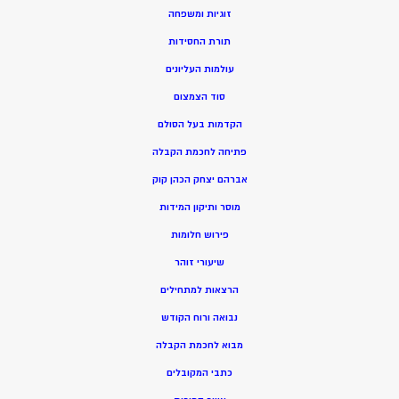
זוגיות ומשפחה
תורת החסידות
עולמות העליונים
סוד הצמצום
הקדמות בעל הסולם
פתיחה לחכמת הקבלה
אברהם יצחק הכהן קוק
מוסר ותיקון המידות
פירוש חלומות
שיעורי זוהר
הרצאות למתחילים
נבואה ורוח הקודש
מ
בוא לחכמת הקבלה
כתבי המקובלים