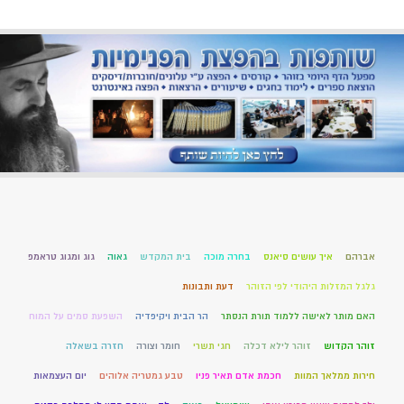
אברהם
איך עושים סיאנס
בחרה מוכה
בית המקדש
גאוה
גוג ומגוג טראמפ
גלגל המזלות היהודי לפי הזוהר
דעת ותבונות
האם מותר לאישה ללמוד תורת הנסתר
הר הבית ויקיפדיה
השפעת סמים על המוח
זוהר הקדוש
זוהר לילא דכלה
חגי תשרי
חומר וצורה
חזרה בשאלה
חירות ממלאך המוות
חכמת אדם תאיר פניו
טבע גמטריה אלוהים
יום העצמאות