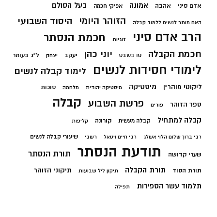
בעל הסולם
אמונה
אדם סיני
אהבה
אפיקי חכמה
הזוהר היומי
היסוד השבועי
האם מותר לנשים ללמוד קבלה
הרב אדם סיני
חכמת הנסתר
זוגיות
חכמת הקבלה
יוני כהן
יעקב
ל"ג בעומר
טו בשבט
יצחק
לימודי חסידות לנשים
לימוד קבלה לנשים
מיסטיקה
ליקוטי מוהר"ן
סוכות
מיסטיקה יהודית
מלחמה
קבלה
פרשת השבוע
ספר הזוהר
פורים
קבלה למתחיל
קורונה
קבלה מעשית
קליפות
שיעורי קבלה לנשים
רבי ברוך שלום הלוי אשלג
רבי חיים ויטאל
רשבי
תודעת הנסתר
תורת הנסתר
שערי קדושה
תורת הקבלה
תיקוני הזוהר
תורת הסוד
תיקון ליל שבועות
תלמוד עשר הספירות
תפילה