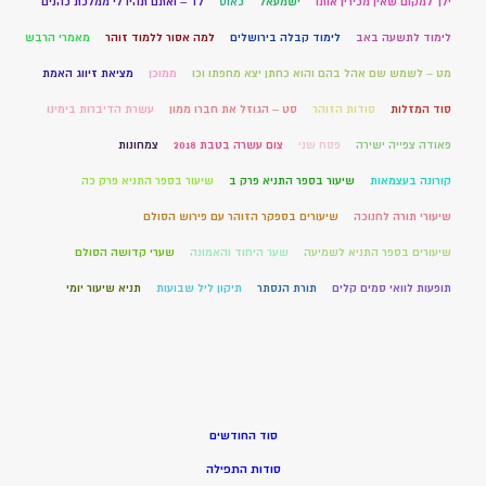
ילך למקום שאין מכירין אותו
ישמעאל
כאוס
לד – ואתם תהיו לי ממלכת כהנים
לימוד לתשעה באב
לימוד קבלה בירושלים
למה אסור ללמוד זוהר
מאמרי הרבש
מט – לשמש שם אהל בהם והוא כחתן יצא מחפתו וכו
ממוכן
מציאת זיווג האמת
סוד המזלות
סודות הזוהר
סט – הגוזל את חברו ממון
עשרת הדיברות בימינו
פאודה צפייה ישירה
פסח שני
צום עשרה בטבת 2018
צמחונות
קורונה בעצמאות
שיעור בספר התניא פרק ב
שיעור בספר התניא פרק כה
שיעורי תורה לחנוכה
שיעורים בספקר הזוהר עם פירוש הסולם
שיעורים בספר התניא לשמיעה
שער היחוד והאמונה
שערי קדושה הסולם
תופעות לוואי סמים קלים
תורת הנסתר
תיקון ליל שבועות
תניא שיעור יומי
סוד החודשים
סודות התפילה