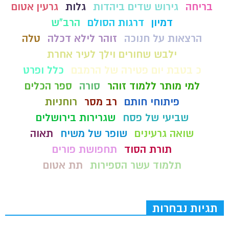
בריחה
גירוש שדים ביהדות
גלות
גרעין אטום
דמיון
דרגות הסולם
הרב"ש
הרצאות על חנוכה
זוהר לילא דכלה
טלה
ילבש שחורים וילך לעיר אחרת
כ בטבת יום פטירה של הרמבם
כלל ופרט
למי מותר ללמוד זוהר
סורה
ספר הכלים
פיתוחי חותם
רב מסר
רוחניות
שביעי של פסח
שגרירות בירושלים
שואה גרעינים
שופר של משיח
תאוה
תורת הסוד
תחפושת פורים
תלמוד עשר הספירות
תת אטום
תגיות נבחרות