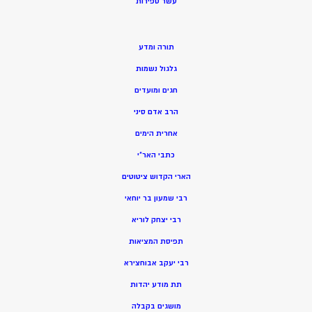
ע
שר ספירות
תורה ומדע
גלגול נשמות
חגים ומועדים
הרב אדם סיני
אחרית הימים
כתבי האר”י
הארי הקדוש ציטוטים
רבי שמעון בר יוחאי
רבי יצחק לוריא
תפיסת המציאות
רבי יעקב אבוחצירא
תת מודע יהדות
מושגים בקבלה