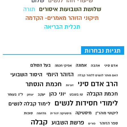
שיעורי זוהר לנשים
שלום
שלושת השבועות איסורים
תורה
תיקוני הזוהר מאמרים- הקדמה
תכלית הבריאה
תגיות נבחרות
בעל הסולם
אמונה
אדם סיני
אהבה
אפיקי חכמה
הזוהר היומי
היסוד השבועי
האם מותר לנשים ללמוד קבלה
הרב אדם סיני
חכמת הנסתר
זוגיות
חכמת הקבלה
יוני כהן
יעקב
ל"ג בעומר
טו בשבט
יצחק
לימודי חסידות לנשים
לימוד קבלה לנשים
מיסטיקה
ליקוטי מוהר"ן
סוכות
מיסטיקה יהודית
מלחמה
קבלה
פרשת השבוע
ספר הזוהר
פורים