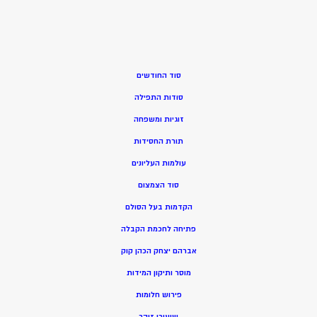
סוד החודשים
סודות התפילה
זוגיות ומשפחה
תורת החסידות
עולמות העליונים
סוד הצמצום
הקדמות בעל הסולם
פתיחה לחכמת הקבלה
אברהם יצחק הכהן קוק
מוסר ותיקון המידות
פירוש חלומות
שיעורי זוהר