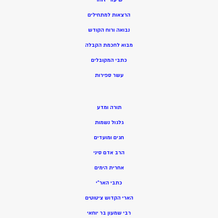
הרצאות למתחילים
נבואה ורוח הקודש
מ
בוא לחכמת הקבלה
כתבי המקובלים
ע
שר ספירות
תורה ומדע
גלגול נשמות
חגים ומועדים
הרב אדם סיני
אחרית הימים
כתבי האר”י
הארי הקדוש ציטוטים
רבי שמעון בר יוחאי