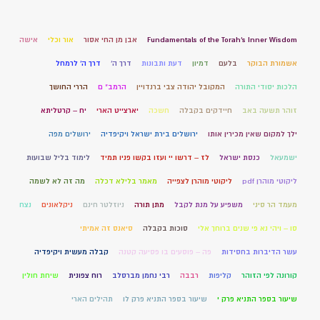
Fundamentals of the Torah’s Inner Wisdom
אבן מן החי אסור
אור וכלי
אישה
אשמורת הבוקר
בלעם
דמיון
דעת ותבונות
דרך ה'
דרך ה' לרמחל
הלכות יסודי התורה
המקובל יהודה צבי ברנדויין
הרמב" ם
הררי החושך
זוהר תשעה באב
חיידקים בקבלה
חשכה
יארצייט הארי
יח – קרטליתא
ילך למקום שאין מכירין אותו
ירושלים בירת ישראל ויקיפדיה
ירושלים מפה
ישמעאל
כנסת ישראל
לז – דרשו יי ועזו בקשו פניו תמיד
לימוד בליל שבועות
ליקוטי מוהרן pdf
ליקוטי מוהרן לצפייה
מאמר בלילא דכלה
מה זה לא לשמה
מעמד הר סיני
משפיע על מנת לקבל
מתן תורה
ניוזלטר חינם
ניקלאונים
נצח
סו – ויהי נא פי שנים ברוחך אלי
סוכות בקבלה
סיאנס זה אמיתי
עשר הדיברות בחסידות
פה – פוסעים בו פסיעה קטנה
קבלה מעשית ויקיפדיה
קורונה לפי הזוהר
קליפות
רבבה
רבי נחמן מברסלב
רוח צפונית
שיחת חולין
שיעור בספר התניא פרק י
שיעור בספר התניא פרק לו
תהילים הארי