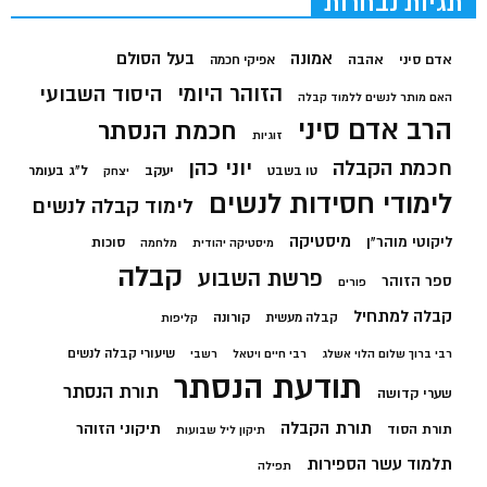
תגיות נבחרות
בעל הסולם
אמונה
אדם סיני
אהבה
אפיקי חכמה
הזוהר היומי
היסוד השבועי
האם מותר לנשים ללמוד קבלה
הרב אדם סיני
חכמת הנסתר
זוגיות
חכמת הקבלה
יוני כהן
יעקב
ל"ג בעומר
טו בשבט
יצחק
לימודי חסידות לנשים
לימוד קבלה לנשים
מיסטיקה
ליקוטי מוהר"ן
סוכות
מיסטיקה יהודית
מלחמה
קבלה
פרשת השבוע
ספר הזוהר
פורים
קבלה למתחיל
קורונה
קבלה מעשית
קליפות
שיעורי קבלה לנשים
רבי ברוך שלום הלוי אשלג
רבי חיים ויטאל
רשבי
תודעת הנסתר
תורת הנסתר
שערי קדושה
תורת הקבלה
תיקוני הזוהר
תורת הסוד
תיקון ליל שבועות
תלמוד עשר הספירות
תפילה