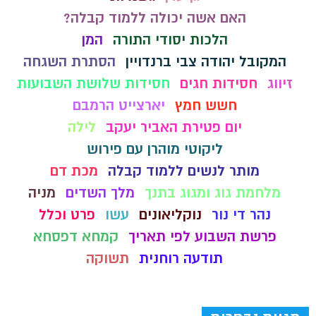
האם אשה יכולה ללמוד קבלה?
הלכות יסודי התורה
המן
המקובל יהודה צבי ברנדויין
הסתרת השגחה
זיווג
חסידות חגים
חסידות שלושת השבועות
חשש חמץ
יארצייט הרמבם
יום פטירת האביר יעקב
לילה
ליקוטי מוהרן עם פירוש
מותר לנשים ללמוד קבלה
מכת דם
מלחמת גוג ומגוג בתנך
מלך השדים
מניה
נהר די נור
נוקליאונים
עשו
פרט וכלל
פרשת השבוע לפי תאריך
קמחא דפסחא
תודעה רוחנית
תשוקה