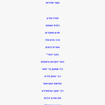
ע
שר ספירות
תורה ומדע
גלגול נשמות
חגים ומועדים
הרב אדם סיני
אחרית הימים
כתבי האר”י
הארי הקדוש ציטוטים
רבי שמעון בר יוחאי
רבי יצחק לוריא
תפיסת המציאות
רבי יעקב אבוחצירא
תת מודע יהדות