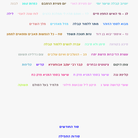
יוטיוב קבלה שיעור יומי
יום פטירת הארי
יום פטירת הרמבם
כפרות 2017
לבנה
לג – מי האיש החפץ חיים
לד – ואתם תהיו לי ממלכת כהנים
לוח שנה לועזי
לילה
מבוא לספר הזוהר
מותר ללמוד קבלה
מזל מאזניים
מלך השדים
נז – אימתי יבוא בן דוד
נרות חנוכה תשפד
סח – כל הנפשות תאבים ומתאוים לממון
סיכון בקורונה
סימן ולא סיבה
עברה לנשים ללמוד קבלה
עשרת הדיברות פרשת יתרו
פב – הנעלבים ואינם עולבים
צום גדליהו תשעט
צופן היקום
ציטוטים נבחרים
קבר רבי יעקב אבוחצירא
קדיש
קליפות
קליפת נגה
שיעור בספר התניא פרק ח
שיעור בספר התניא פרק כח
שערי קדושה שער ג
תיקון ליל שבועות חילוני
תלמיד בעל הסולם
תשוקה
סוד החודשים
סודות התפילה