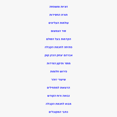
זוגיות ומשפחה
תורת החסידות
עולמות העליונים
סוד הצמצום
הקדמות בעל הסולם
פתיחה לחכמת הקבלה
אברהם יצחק הכהן קוק
מוסר ותיקון המידות
פירוש חלומות
שיעורי זוהר
הרצאות למתחילים
נבואה ורוח הקודש
מ
בוא לחכמת הקבלה
כתבי המקובלים