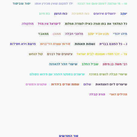
טו – מי שרוצה לטעם טעם אור הגנוז
ילך למקום שאין מכירין אותו
יסוד שביסוד
יעקב
ירושלים אירועים
כוח המשיכה
כוח הרצון
כח חיוב
כל המלמד את בתו תורה כאילו לומדה תפלות
לישראל אין מזל
מולקולה
מיהו יהודי
מכון אביר יעקב
מלאכי חבלה
ממוכן
מתאבד
נ – כל הפוגם בברית
נשמות תאומות
סודות עשרת הדיברות
פרשת וירא חסידות
צד – זכר חסדו ואמונתו לבית ישראל
ציטוטים של רבנים
קול הנחש
רבי משה בן מימון
שביל החלב
שיעורי זוהר להאזנה
שיעורי קבלה לנשים במרכז
שיעורים בספקר הזוהר עם פירוש הסולם
שיעורים ליום העצמאות
שלום
שמות שדים ביהדות
שקצים ורמשים
תהילים הארי
תורת קבלה
סוד החודשים