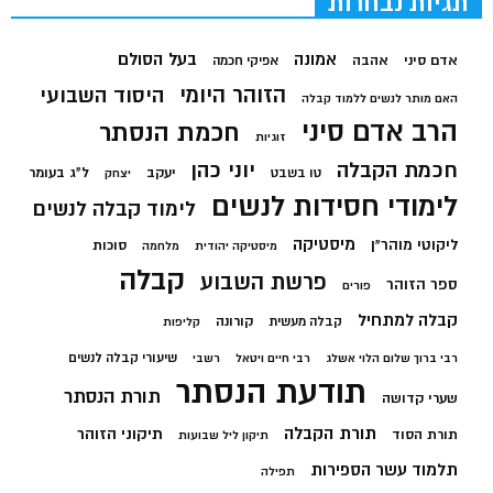
תגיות נבחרות
בעל הסולם
אמונה
אדם סיני
אהבה
אפיקי חכמה
הזוהר היומי
היסוד השבועי
האם מותר לנשים ללמוד קבלה
הרב אדם סיני
חכמת הנסתר
זוגיות
חכמת הקבלה
יוני כהן
יעקב
ל"ג בעומר
טו בשבט
יצחק
לימודי חסידות לנשים
לימוד קבלה לנשים
מיסטיקה
ליקוטי מוהר"ן
סוכות
מיסטיקה יהודית
מלחמה
קבלה
פרשת השבוע
ספר הזוהר
פורים
קבלה למתחיל
קורונה
קבלה מעשית
קליפות
שיעורי קבלה לנשים
רבי ברוך שלום הלוי אשלג
רבי חיים ויטאל
רשבי
תודעת הנסתר
תורת הנסתר
שערי קדושה
תורת הקבלה
תיקוני הזוהר
תורת הסוד
תיקון ליל שבועות
תלמוד עשר הספירות
תפילה