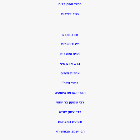
כתבי המקובלים
ע
שר ספירות
תורה ומדע
גלגול נשמות
חגים ומועדים
הרב אדם סיני
אחרית הימים
כתבי האר”י
הארי הקדוש ציטוטים
רבי שמעון בר יוחאי
רבי יצחק לוריא
תפיסת המציאות
רבי יעקב אבוחצירא