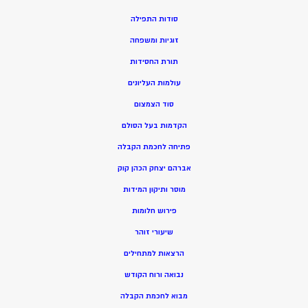
סודות התפילה
זוגיות ומשפחה
תורת החסידות
עולמות העליונים
סוד הצמצום
הקדמות בעל הסולם
פתיחה לחכמת הקבלה
אברהם יצחק הכהן קוק
מוסר ותיקון המידות
פירוש חלומות
שיעורי זוהר
הרצאות למתחילים
נבואה ורוח הקודש
מ
בוא לחכמת הקבלה