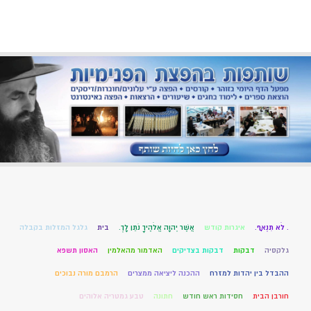
. לֹא תִנְאָף.
איגרות קודש
אֲשֶׁר יְהוָה אֱלֹהֶיךָ נֹתֵן לָךְ.
בית
גלגל המזלות בקבלה
גלקסיה
דבקות
דבקות בצדיקים
האדמור מהאלמין
האסון תשפא
ההבדל בין יהדות למזרח
ההכנה ליציאה ממצרים
הרמבם מורה נבוכים
חורבן הבית
חסידות ראש חודש
חתונה
טבע גמטריה אלוהים