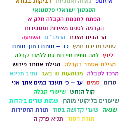
איזוטפ
גאווה ואנוכיות
דביקות בבורא
הסכסוך ישראלי פלסטנאי
הפתח לחכמת הקבלה חלק א
הקדמה לפנים מאירות ומסבירות
הר הבית מצגת
הרמב" ם
השפעה
טופס מכירת חמץ
כב – חותם בתוך חותם
לינץ
למה נשים חייבות גם ללמוד קבלה
מגילת אסתר בקבלה
מגילת אסתר פירוש
מרכז לקבלה
משמעות טו באב
נתיב תנינא
סדום
סמים
עג – כי תעבר במים אתך אני
קול הנחש
שיעורי קבלה
שיעורים בליקוטי מוהרן
שמות שדים ביהדות
שנאה
שערי קדושה בסוד
תורת החסידות
תורת הסוד
תניא פרק ה