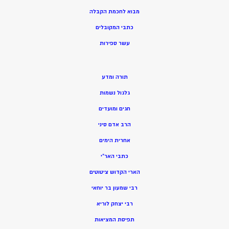
מ
בוא לחכמת הקבלה
כתבי המקובלים
ע
שר ספירות
תורה ומדע
גלגול נשמות
חגים ומועדים
הרב אדם סיני
אחרית הימים
כתבי האר”י
הארי הקדוש ציטוטים
רבי שמעון בר יוחאי
רבי יצחק לוריא
תפיסת המציאות