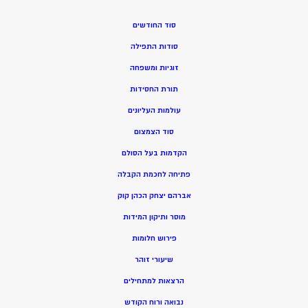
סוד החודשים
סודות התפילה
זוגיות ומשפחה
תורת החסידות
עולמות העליונים
סוד הצמצום
הקדמות בעל הסולם
פתיחה לחכמת הקבלה
אברהם יצחק הכהן קוק
מוסר ותיקון המידות
פירוש חלומות
שיעורי זוהר
הרצאות למתחילים
נבואה ורוח הקודש