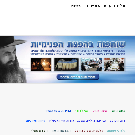
תלמוד עשר הספירות
תפילה
אחשוורוש
איפור רוחני
אני לדודי
בחירות 2015 תאריך
בעל הסולם - רבי יהודה לייב אשלג - קורות חייו ומפעליו
גאווה ואנוכיות
גלגולי נשמות
גלקסית שביל החבל
האדמור הזקן
הבבא סאלי