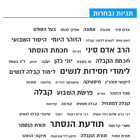
תגיות נבחרות
בעל הסולם
אמונה
אדם סיני
אהבה
אפיקי חכמה
הזוהר היומי
היסוד השבועי
האם מותר לנשים ללמוד קבלה
הרב אדם סיני
חכמת הנסתר
זוגיות
חכמת הקבלה
יוני כהן
יעקב
ל"ג בעומר
טו בשבט
יצחק
לימודי חסידות לנשים
לימוד קבלה לנשים
מיסטיקה
ליקוטי מוהר"ן
סוכות
מיסטיקה יהודית
מלחמה
קבלה
פרשת השבוע
ספר הזוהר
פורים
קבלה למתחיל
קורונה
קבלה מעשית
קליפות
שיעורי קבלה לנשים
רבי ברוך שלום הלוי אשלג
רבי חיים ויטאל
רשבי
תודעת הנסתר
תורת הנסתר
שערי קדושה
תורת הקבלה
תיקוני הזוהר
תורת הסוד
תיקון ליל שבועות