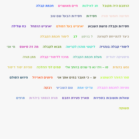
הרמבם היה מקובל
חג לאילנות
חיים מאושרים
חכמת קבלה
חמישה חומשי תורה
חסידות
חסידות הבעל שם טוב
חסידות וקבלה פרשת השבוע
יארצייט בעל הסולם
יארצייט הרמחל
כח שלילה
כיצד להתייחס לקורונה
ל בניסןן
לב
לימוד חכמת הקבלה
לימודי קבלה בנהריה
ליקוטי מוהרן לקריאה
מבוא לקבלה
מה זה סיאנס
מי אני
מיסטיקה יהודית
מעלת חכמת הקבלה
מרכז ללימודי קבלה
מתן תורה
נפש בהמית
סו – ויהי נא פי שנים ברוחך אלי
סמים לפי ההלכה
ספירת יסוד דיסוד
ספר הזוהר להשתגע
עג – כי תעבר במים אתך אני
פיוטים האריזל
פירוש הסולם
פתיחה לחכמת הקבלה
צדיקי אמת
צום השביעי
רבקה
שאלות ותשובות בספירות
תאריך פטירת רמבם
תורת הנסתר ביהדות
תרפים
תשוקה