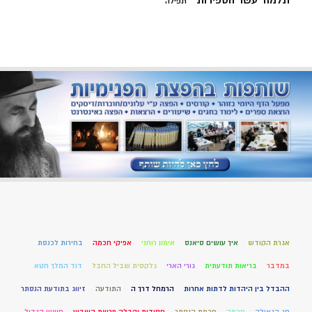
תלמוד עשר הספירות
תפילה
אגרת הקודש
איך עושים סיאנס
אימון רוחני
אפיקי חכמה
בחירות לכנסת
במדבר
בריאות תודעתית
גורי הארי
גלקסית שביל החבל
דוד המלך חטא
ההבדל בין היהדות לדתות אחרות
הרמחל דרך ה
התודעה
זיווג בתודעת הנסתר
חג הגאולה
חכמה
חכמת הנסתר
חסידות וקבלה פרשת השבוע
חשוון הגדול