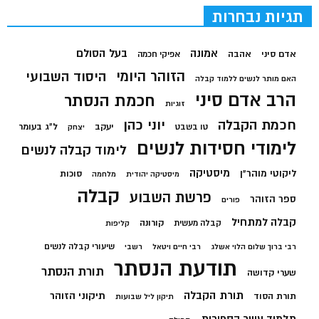
תגיות נבחרות
בעל הסולם
אמונה
אדם סיני
אהבה
אפיקי חכמה
הזוהר היומי
היסוד השבועי
האם מותר לנשים ללמוד קבלה
הרב אדם סיני
חכמת הנסתר
זוגיות
חכמת הקבלה
יוני כהן
יעקב
ל"ג בעומר
טו בשבט
יצחק
לימודי חסידות לנשים
לימוד קבלה לנשים
מיסטיקה
ליקוטי מוהר"ן
סוכות
מיסטיקה יהודית
מלחמה
קבלה
פרשת השבוע
ספר הזוהר
פורים
קבלה למתחיל
קורונה
קבלה מעשית
קליפות
שיעורי קבלה לנשים
רבי ברוך שלום הלוי אשלג
רבי חיים ויטאל
רשבי
תודעת הנסתר
תורת הנסתר
שערי קדושה
תורת הקבלה
תיקוני הזוהר
תורת הסוד
תיקון ליל שבועות