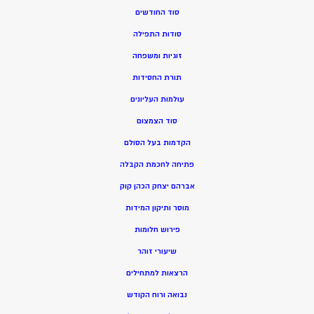
סוד החודשים
סודות התפילה
זוגיות ומשפחה
תורת החסידות
עולמות העליונים
סוד הצמצום
הקדמות בעל הסולם
פתיחה לחכמת הקבלה
אברהם יצחק הכהן קוק
מוסר ותיקון המידות
פירוש חלומות
שיעורי זוהר
הרצאות למתחילים
נבואה ורוח הקודש