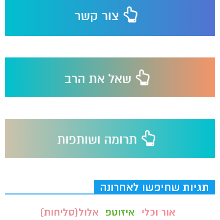
תגיות שחיפשו לאחרונה
אור וכלי
איזוטפ
אלול(סליחות)