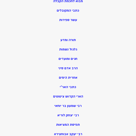
מ
בוא לחכמת הקבלה
כתבי המקובלים
ע
שר ספירות
תורה ומדע
גלגול נשמות
חגים ומועדים
הרב אדם סיני
אחרית הימים
כתבי האר”י
הארי הקדוש ציטוטים
רבי שמעון בר יוחאי
רבי יצחק לוריא
תפיסת המציאות
רבי יעקב אבוחצירא