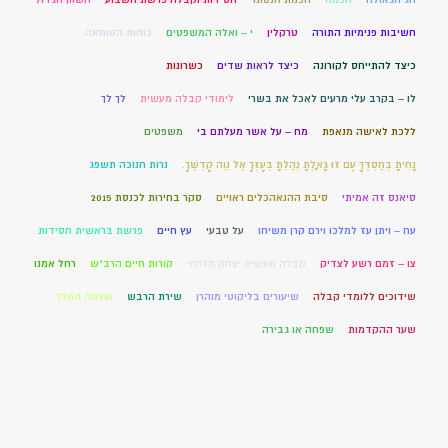
חשיבות פנימיות התורה
טרקלין
י – ואלה המשפטים
כוחות הטומאה
כיצד להתייחס לקורונה
כיצד לראות שדים
כשרונות
לו – בקרב עלי מרעים לאכל את בשרי
לימודי קבלה מעשית
לך לך
ללכת לאישה מנאפת
מח – על אשר מעלתם בי
משפטים
נָחִיתָ בְחַסְדְּךָ עַם זוּ גָּאָלְתָּ נֵהַלְתָּ בְעָזְּךָ אֶל נְוֵה קָדְשֶׁךָ.
נרות חנוכה תשפג
סיאנס זה אמיתי
סיבת ההנאהכלים ראויים
סקר בחירות לכנסת 2015
עח – ויתן עז למלכו וירם קרן משיחו
על טבעי
עץ חיים
פרשת בראשית חסידות
צו – זמם רשע לצדיק
קבלה מעשית יצחק מזרחי
קורות חיים הרב"ש
רחל אמנו
שידוכים ללומדי קבלה
שיעורים בליקוטי מוהרן
שירת הרבש
שלמה המלך
שער ההקדמות
שפחה או גבירה