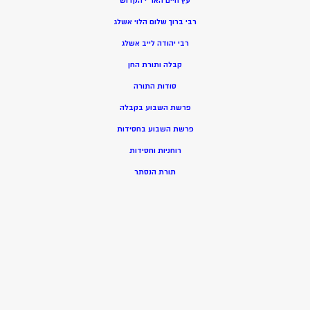
עץ חיים האר”י הקדוש
רבי ברוך שלום הלוי אשלג
רבי יהודה לייב אשלג
קבלה ותורת החן
סודות התורה
פרשת השבוע בקבלה
פרשת השבוע בחסידות
רוחניות וחסידות
תורת הנסתר