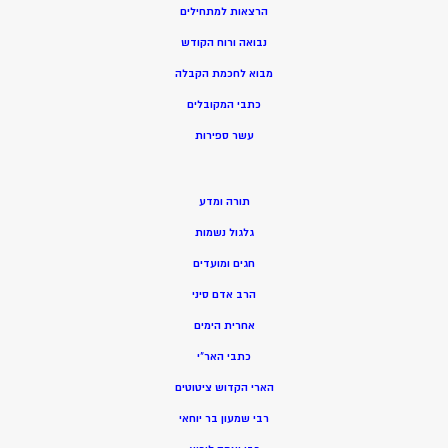
הרצאות למתחילים
נבואה ורוח הקודש
מ
בוא לחכמת הקבלה
כתבי המקובלים
ע
שר ספירות
תורה ומדע
גלגול נשמות
חגים ומועדים
הרב אדם סיני
אחרית הימים
כתבי האר”י
הארי הקדוש ציטוטים
רבי שמעון בר יוחאי