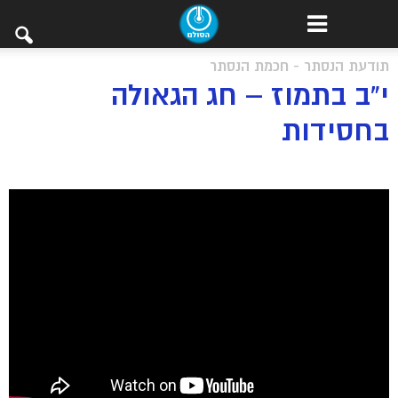
תודעת הנסתר - חכמת הנסתר
י”ב בתמוז – חג הגאולה
בחסידות