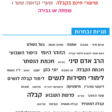
שיעורי חינם בקבלה
שערי קדושה שער ו
שפחה או גבירה
תגיות נבחרות
בעל הסולם
אמונה
אדם סיני
אהבה
אפיקי חכמה
הזוהר היומי
היסוד השבועי
האם מותר לנשים ללמוד קבלה
הרב אדם סיני
חכמת הנסתר
זוגיות
חכמת הקבלה
יוני כהן
יעקב
ל"ג בעומר
טו בשבט
יצחק
לימודי חסידות לנשים
לימוד קבלה לנשים
מיסטיקה
ליקוטי מוהר"ן
סוכות
מיסטיקה יהודית
מלחמה
קבלה
פרשת השבוע
ספר הזוהר
פורים
קבלה למתחיל
קורונה
קבלה מעשית
קליפות