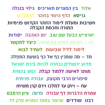
אלול
בין המצרים תאריכים
גילוי בנגלה
גריסא
הדף היומי בזוהר
הרמב" ם
חשיבות ומעלת לימוד הזוהר הקדוש פנימיות
התורה וחכמת הקבלה
יארצייט הבעל שם טוב
יום האהבה
יסודות
כז – רציצא דמית בביעותה
כיצד לתקשר
לימוד לליל שבועות
לעתיד לבוא
מד – מה שמכין כף אל כף בשעת התפלה
מדוע ירושלים נבחרה להיות בירת ישראל
מותר לאישה ללמוד קבלה
נפש בהמית
סיפורים הרבי מקוצק
עבודה פנימית
עח – ויתן עז למלכו וירם קרן משיחו
עשרת הדברות דף עבודה
פרעה
ציון הרמבם
רבנו
שודדים
שיעור בספר התניא פרק לז