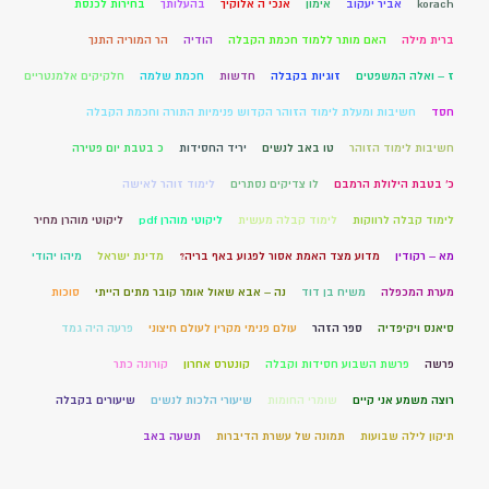
korach
אביר יעקוב
אימון
אנכי ה אלוקיך
בהעלותך
בחירות לכנסת
ברית מילה
האם מותר ללמוד חכמת הקבלה
הודיה
הר המוריה התנך
ז – ואלה המשפטים
זוגיות בקבלה
חדשות
חכמת שלמה
חלקיקים אלמנטריים
חסד
חשיבות ומעלת לימוד הזוהר הקדוש פנימיות התורה וחכמת הקבלה
חשיבות לימוד הזוהר
טו באב לנשים
יריד החסידות
כ בטבת יום פטירה
כ' בטבת הילולת הרמבם
לו צדיקים נסתרים
לימוד זוהר לאישה
לימוד קבלה לרווקות
לימוד קבלה מעשית
ליקוטי מוהרן pdf
ליקוטי מוהרן מחיר
מא – רקודין
מדוע מצד האמת אסור לפגוע באף בריה?
מדינת ישראל
מיהו יהודי
מערת המכפלה
משיח בן דוד
נה – אבא שאול אומר קובר מתים הייתי
סוכות
סיאנס ויקיפדיה
ספר הזהר
עולם פנימי מקרין לעולם חיצוני
פרעה היה גמד
פרשה
פרשת השבוע חסידות וקבלה
קונטרס אחרון
קורונה כתר
רוצה משמע אני קיים
שומרי החומות
שיעורי הלכות לנשים
שיעורים בקבלה
תיקון לילה שבועות
תמונה של עשרת הדיברות
תשעה באב