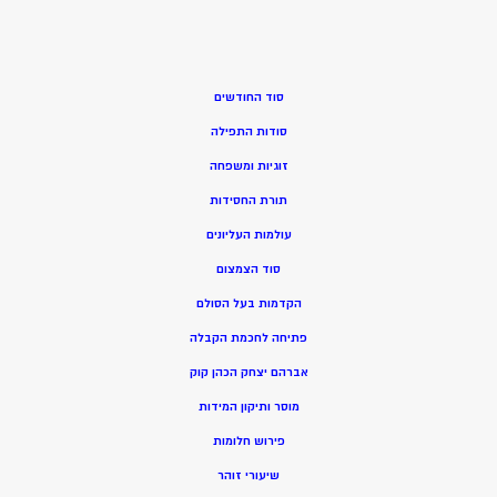
סוד החודשים
סודות התפילה
זוגיות ומשפחה
תורת החסידות
עולמות העליונים
סוד הצמצום
הקדמות בעל הסולם
פתיחה לחכמת הקבלה
אברהם יצחק הכהן קוק
מוסר ותיקון המידות
פירוש חלומות
שיעורי זוהר