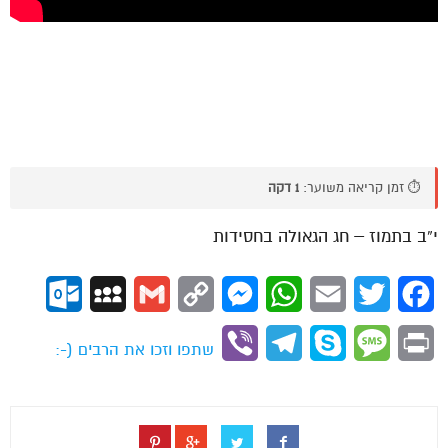
⏱️ זמן קריאה משוער:
1 דקה
י”ב בתמוז – חג הגאולה בחסידות
ok.com
MySpace
Gmail
Copy
Messenger
WhatsApp
Email
Twitter
Facebook
Link
Viber
Telegram
Skype
Message
Print
שתפו וזכו את הרבים (-: