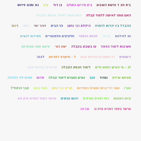
בית חב ד פרשת השבוע
בית מדרש הסולם
בן דוד
ברג
גוג ומגוג פירוש
האם מותר לאישה ללמוד קבלה
האם מותר ללמוד חכמת הקבלה
ההבדל בין יהדות לזמרח
הילולת רבי נחמן
הר הבית
זוהר יומי
זיווג
זיכוך
חג לאילנות
חכמה
חכמת הנסתר
חלקיקים אלמנטריים
חסידות לנשים
חשיבות לימוד הזוהר
טו בשבט בקבלה
יעוץ זוגי
יציאת חמה מנרתיקה
כישופים
כל הסקרים בחירות 2015
ל – מישרא דסכינא
לבנה
לג – מי האיש החפץ חיים
לימוד חכמת הקבלה
מנדטים בחירות 2015
מציאת שידוך
נמרוד
נקב
נשים וקטנים לימוד קבלה
סדום
סמים לפי ההלכה
עש"ן
עשר הדיברות ועשרת הספירות
פורים רבי נחמן
פסח 2015
קבר הרמח"ל
קיום המצוות
רוח רפאים אמיתית
רכוש ונכסים
שיעור בספר התניא פרק מא
שיעור בספר התניא פרק נג
שכינה