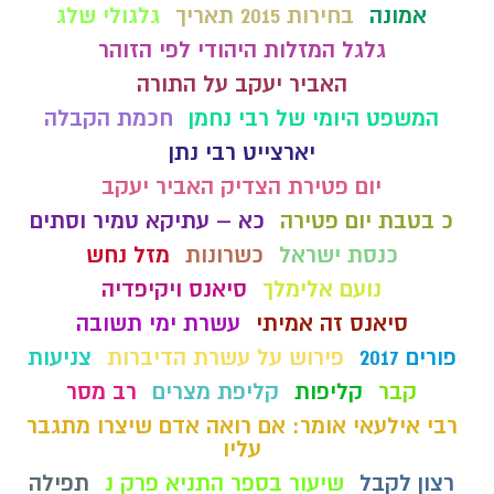
אמונה
בחירות 2015 תאריך
גלגולי שלג
גלגל המזלות היהודי לפי הזוהר
האביר יעקב על התורה
המשפט היומי של רבי נחמן
חכמת הקבלה
יארצייט רבי נתן
יום פטירת הצדיק האביר יעקב
כ בטבת יום פטירה
כא – עתיקא טמיר וסתים
כנסת ישראל
כשרונות
מזל נחש
נועם אלימלך
סיאנס ויקיפדיה
סיאנס זה אמיתי
עשרת ימי תשובה
פורים 2017
פירוש על עשרת הדיברות
צניעות
קבר
קליפות
קליפת מצרים
רב מסר
רבי אילעאי אומר: אם רואה אדם שיצרו מתגבר
עליו
רצון לקבל
שיעור בספר התניא פרק נ
תפילה