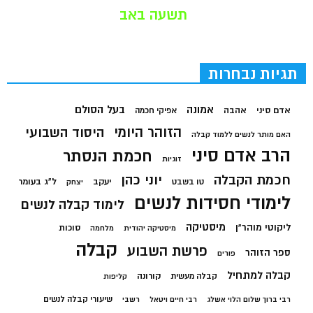
תשעה באב
תגיות נבחרות
בעל הסולם
אמונה
אדם סיני
אהבה
אפיקי חכמה
הזוהר היומי
היסוד השבועי
האם מותר לנשים ללמוד קבלה
הרב אדם סיני
חכמת הנסתר
זוגיות
חכמת הקבלה
יוני כהן
יעקב
ל"ג בעומר
טו בשבט
יצחק
לימודי חסידות לנשים
לימוד קבלה לנשים
מיסטיקה
ליקוטי מוהר"ן
סוכות
מיסטיקה יהודית
מלחמה
קבלה
פרשת השבוע
ספר הזוהר
פורים
קבלה למתחיל
קורונה
קבלה מעשית
קליפות
שיעורי קבלה לנשים
רבי ברוך שלום הלוי אשלג
רבי חיים ויטאל
רשבי