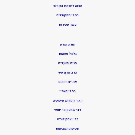
מ
בוא לחכמת הקבלה
כתבי המקובלים
ע
שר ספירות
תורה ומדע
גלגול נשמות
חגים ומועדים
הרב אדם סיני
אחרית הימים
כתבי האר”י
הארי הקדוש ציטוטים
רבי שמעון בר יוחאי
רבי יצחק לוריא
תפיסת המציאות