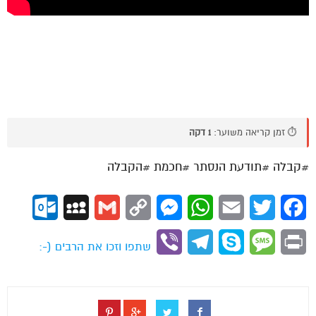
⏱️ זמן קריאה משוער:
1 דקה
#קבלה #תודעת הנסתר #חכמת #הקבלה
ok.com
MySpace
Gmail
Copy
Messenger
WhatsApp
Email
Twitter
Facebook
Link
Viber
Telegram
Skype
Message
Print
שתפו וזכו את הרבים (-: