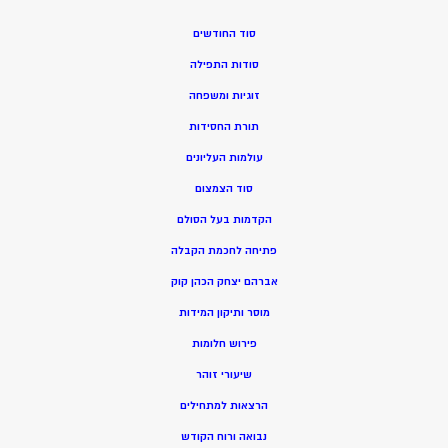
סוד החודשים
סודות התפילה
זוגיות ומשפחה
תורת החסידות
עולמות העליונים
סוד הצמצום
הקדמות בעל הסולם
פתיחה לחכמת הקבלה
אברהם יצחק הכהן קוק
מוסר ותיקון המידות
פירוש חלומות
שיעורי זוהר
הרצאות למתחילים
נבואה ורוח הקודש