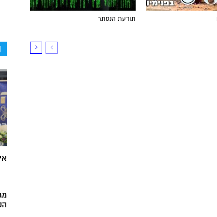
תודעת הנסתר
ה
אי
מג
הק