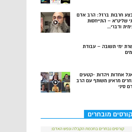
צע חרבות ברזל: הרב אדם
ני שליט”א – התייחסות
מית ודברי...
רת ימי תשובה – עבודת
מים
נל אחדות ויהדות -קטעים
חרים מראיון משותף עם הרב
ם סיני
ורסים מובחרים