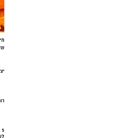
מי
של
יצ
רוח
5
לש