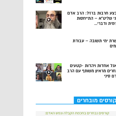
צע חרבות ברזל: הרב אדם
ני שליט”א – התייחסות
מית ודברי...
רת ימי תשובה – עבודת
מים
נל אחדות ויהדות -קטעים
חרים מראיון משותף עם הרב
ם סיני
ורסים מובחרים