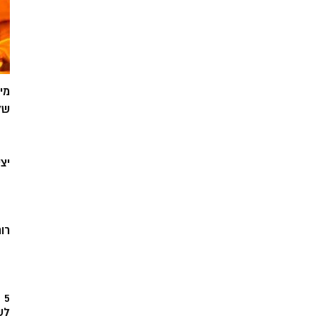
מי
של
יצ
רוח
5
לש