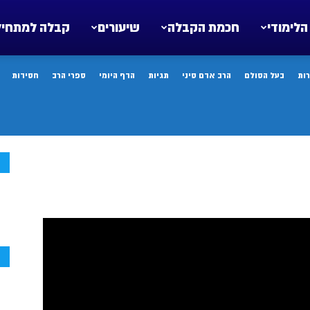
הלימודי
חכמת הקבלה
שיעורים
קבלה למתחיל
ות
בעל הסולם
הרב אדם סיני
תגיות
הדף היומי
ספרי הרב
חסידות
ח
ח