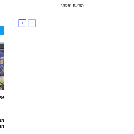
תודעת הנסתר
ה
אי
מג
הק