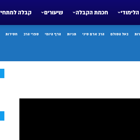
הלימודי
חכמת הקבלה
שיעורים
קבלה למתחיל
ות
בעל הסולם
הרב אדם סיני
תגיות
הדף היומי
ספרי הרב
חסידות
ח
ח