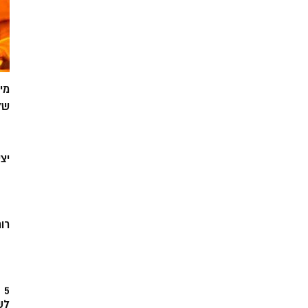
מי
של
יצ
רוח
5
לש