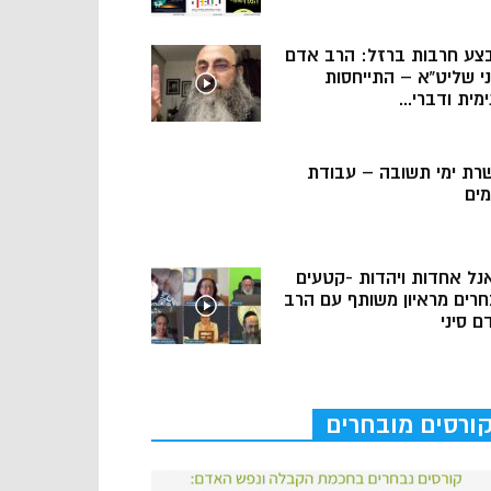
צע חרבות ברזל: הרב אדם
ני שליט”א – התייחסות
מית ודברי...
רת ימי תשובה – עבודת
מים
נל אחדות ויהדות -קטעים
חרים מראיון משותף עם הרב
ם סיני
ורסים מובחרים