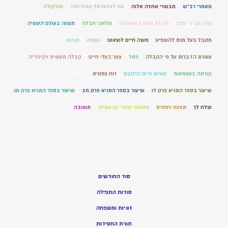
מאמרי רב"ש
מבשרי אחזה אלוה
מה לעזעזאל קורה פה?
מולקולה
מכון אביר יעקב
מכירת חמץ באינטרנט
מלאכי חבלה
מצווה בעולם העשיה
מקבל בעל מנת להשפיע
משה חיים לוצאטו
נשמה
סוכות
עשרת הדברות על פי הקבלה
פסל
צער בעלי חיים
קבלה מעשית ויקיפדיה
קורונה בעצמאות
קורות חיים הרמבם
רוח צפונית
רחל אמנו
שיעור בספר התניא פרק לו
שיעור בספר התניא פרק מב
שיעור בספר התניא פרק מג
שלח לך
תזונה רוחנית
תקשור שקרי או אמיתי
תשובה
סוד החודשים
סודות התפילה
זוגיות ומשפחה
תורת החסידות