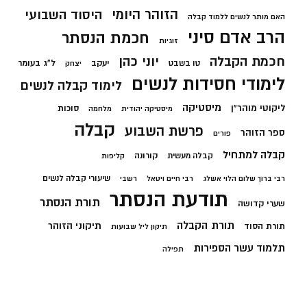
הזוהר היומי
היסוד השבועי
האם מותר לנשים ללמוד קבלה
הרב אדם סיני
חכמת הנסתר
זוגיות
חכמת הקבלה
יוני כהן
יעקב
ל"ג בעומר
טו בשבט
יצחק
לימודי חסידות לנשים
לימוד קבלה לנשים
מיסטיקה
ליקוטי מוהר"ן
סוכות
מיסטיקה יהודית
מלחמה
קבלה
פרשת השבוע
ספר הזוהר
פורים
קבלה למתחיל
קורונה
קבלה מעשית
קליפות
שיעורי קבלה לנשים
רבי ברוך שלום הלוי אשלג
רבי חיים ויטאל
רשבי
תודעת הנסתר
תורת הנסתר
שערי קדושה
תורת הקבלה
תיקוני הזוהר
תורת הסוד
תיקון ליל שבועות
תלמוד עשר הספירות
תפילה