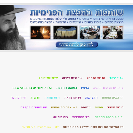
אביר יעקב
אגרות הרמחל
איך נכנס דיבוק
אלול(סליחות)
ביאורים על ספר התניא
בנימין
הוצאת רוח רעה
הלוואי אותי עזבו ותורתי שמור
הר הבית תמונות
התבוננות
וידיאו צמאה
וירוס קורונה
חדשות
חיי הקהילה
חירות היחיד
חמאס
טראמפ
י – ואלה המשפטים
יום ירושלים בקבלה
יסודות חכמת הקבלה
יריד החסידות
כוח מופשט
כל המלמד את בתו תורה כאילו לומדה תפלות
לה – אשרי העם ידעי תרועה