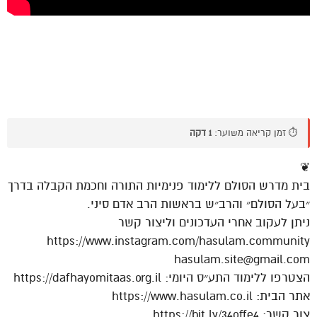
⏱️ זמן קריאה משוער:
1 דקה
❦
בית מדרש הסולם ללימוד פנימיות התורה וחכמת הקבלה בדרך
״בעל הסולם״ והרב״ש בראשות הרב אדם סיני.
ניתן לעקוב אחרי העדכונים וליצור קשר
https://www.instagram.com/hasulam.community
hasulam.site@gmail.com
הצטרפו ללימוד התע״ס היומי: https://dafhayomitaas.org.il
אתר הבית: https://www.hasulam.co.il
צור קשר: https://bit.ly/34offe4