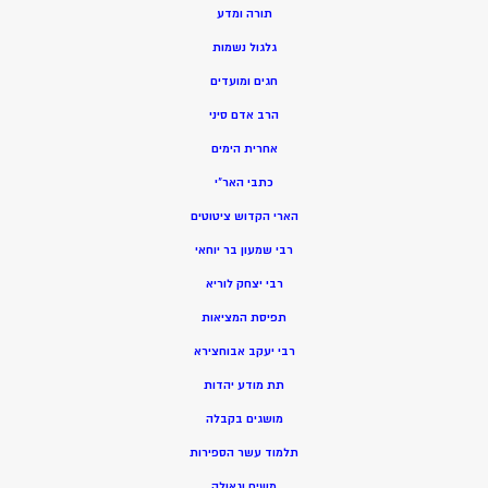
תורה ומדע
גלגול נשמות
חגים ומועדים
הרב אדם סיני
אחרית הימים
כתבי האר”י
הארי הקדוש ציטוטים
רבי שמעון בר יוחאי
רבי יצחק לוריא
תפיסת המציאות
רבי יעקב אבוחצירא
תת מודע יהדות
מושגים בקבלה
תלמוד עשר הספירות
משיח וגאולה