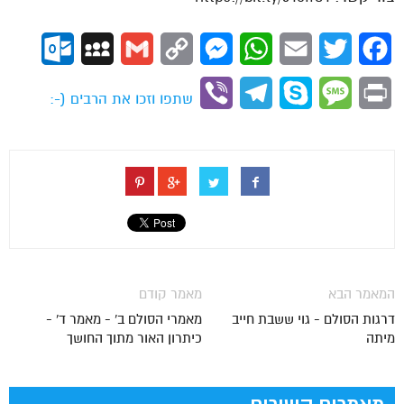
ok.com
MySpace
Gmail
Copy
Messenger
WhatsApp
Email
Twitter
Facebook
Link
Viber
Telegram
Skype
Message
Print
שתפו וזכו את הרבים (-:
המאמר הבא
מאמר קודם
דרגות הסולם - גוי ששבת חייב
מאמרי הסולם ב' - מאמר ד' -
מיתה
כיתרון האור מתוך החושך